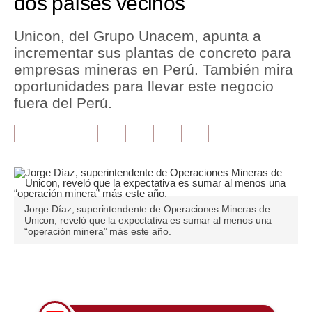
dos países vecinos
Tu Dinero
Unicon, del Grupo Unacem, apunta a
incrementar sus plantas de concreto para
Finanzas Personales
empresas mineras en Perú. También mira
Inmobiliarias
oportunidades para llevar este negocio
fuera del Perú.
Plus G
Opinión
Editorial
Pregunta de hoy
Jorge Díaz, superintendente de Operaciones Mineras de
Unicon, reveló que la expectativa es sumar al menos una
Blogs
“operación minera” más este año.
Tendencias
Únete a nuestro canal
Lujo
Viajes