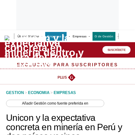
Últimas Noticias
Empresas G
Empresas
G de Gestión
Finanzas
Lo último
Peru Quiosco
SUSCRÍBETE
Portada
EXCLUSIVO PARA SUSCRIPTORES
Empresas
PLUS
G
Management & Empleo
GESTION
>
ECONOMIA
>
EMPRESAS
Economía
Añadir
Gestión
como fuente preferida en
Mercados
Unicon y la expectativa
Perú
concreta en minería en Perú y
Política