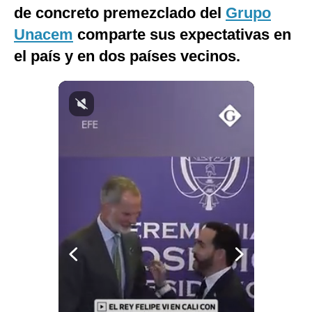
de concreto premezclado del
Grupo
Notas Contratadas
Unacem
comparte sus expectativas en
Podcast
el país y en dos países vecinos.
Gestión TV
Videos
Fotogalerías
gestion.pe
¿quiénes
Somos?
Términos
Y
Condiciones
Política
De
Privacidad