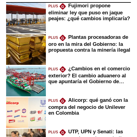
Fujimori propone
PLUS
G
eliminar ley que puso en jaque
peajes: ¿qué cambios implicaría?
Plantas procesadoras de
PLUS
G
oro en la mira del Gobierno: la
propuesta contra la minería ilegal
¿Cambios en el comercio
PLUS
G
exterior? El cambio aduanero al
que apuntaría el Gobierno de
Fujimori
Alicorp: qué ganó con la
PLUS
G
compra del negocio de Unilever
en Colombia
UTP, UPN y Senati: las
PLUS
G