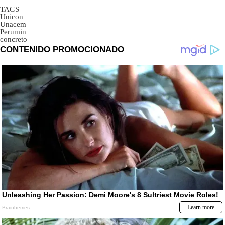
TAGS
Unicon
|
Unacem
|
Perumin
|
concreto