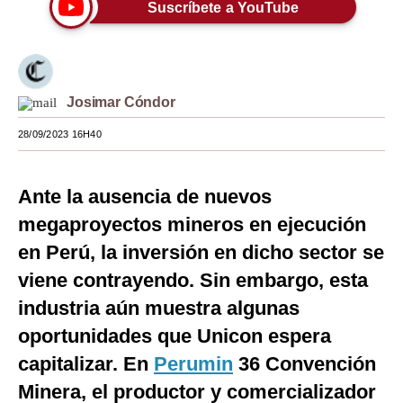
Suscríbete a YouTube
Moda
Estilos
Mundo
Josimar Cóndor
EEUU
28/09/2023 16H40
México
Ante la ausencia de nuevos
España
megaproyectos mineros en ejecución
Internacional
en Perú, la inversión en dicho sector se
viene contrayendo. Sin embargo, esta
Tecnología
industria aún muestra algunas
Club del Suscriptor
oportunidades que Unicon espera
Mix
capitalizar. En
Perumin
36 Convención
G de Gestión
Minera, el productor y comercializador