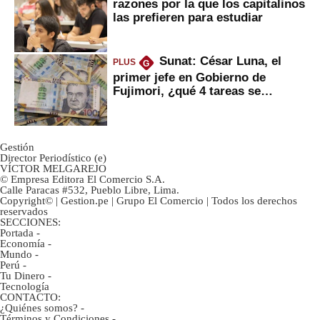
razones por la que los capitalinos
las prefieren para estudiar
Sunat: César Luna, el
PLUS
G
primer jefe en Gobierno de
Fujimori, ¿qué 4 tareas se
marcan urgentes?
Gestión
Director Periodístico (e)
VÍCTOR MELGAREJO
© Empresa Editora El Comercio S.A.
Calle Paracas #532, Pueblo Libre, Lima.
Copyright© | Gestion.pe | Grupo El Comercio | Todos los derechos
reservados
SECCIONES:
Portada
-
Economía
-
Mundo
-
Perú
-
Tu Dinero
-
Tecnología
CONTACTO:
¿Quiénes somos?
-
Términos y Condiciones
-