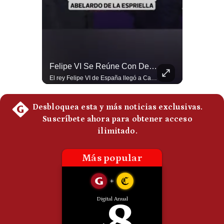
Politica
De
Cookies
Preguntas
Frecuentes
¿Por Qué EE.UU. Necesita Desesperadamente Al Golfo? | Gestión Mundo
Felipe VI Se Reúne Con De La Espriella Antes De La Investidura | Gestión Mundo
Esteban Silva, politólogo internacional, explica que Estados Unidos necesita el apoyo territorial y marítimo de sus aliados del Golfo para operar cerca de Irán. Según su análisis, Teherán busca amenazar su estabilidad energética y económica para que estos gobiernos presionen a Washington y lo obliguen a negociar. #Iran #EEUU #Geopolitica #NoticiasInternacionales #Shorts 👉 Suscríbete y activa la campana para no perderte nuestro análisis diario. 🌎 Síguenos en nuestras redes sociales: 📌 Web oficial: https://gestion.pe/mundo/ 📌 LinkedIn: http://bit.ly/3HYIET0 📌 X (Twitter): http://bit.ly/4noZtX9 📌 TikTok: http://bit.ly/4evB6TO
El rey Felipe VI de España llegó a Cali para reunirse con el presidente electo de Colombia, Abelardo de la Espriella, horas antes de su histórica investidura presidencial. Un encuentro clave que refuerza las relaciones diplomáticas y bilaterales entre ambas naciones antes de la ceremonia oficial. ¿Qué opinas sobre el papel diplomático de España en la política latinoamericana? #FelipeVI #DeLaEspriella #Colombia #Espana #PoliticaInternacional #Shorts 👉 Suscríbete y activa la campana para no perderte nuestro análisis diario. 🌎 Síguenos en nuestras redes sociales: 📌 Web oficial: https://gestion.pe/mundo/ 📌 LinkedIn: http://bit.ly/3HYIET0 📌 X (Twitter): http://bit.ly/4noZtX9 📌 TikTok: http://bit.ly/4evB6TO