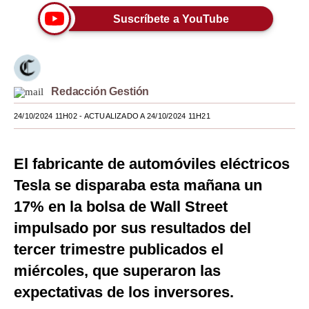
Suscríbete a YouTube
Moda
Estilos
Mundo
Redacción Gestión
EEUU
24/10/2024 11H02
- ACTUALIZADO A 24/10/2024 11H21
México
España
El fabricante de automóviles eléctricos
Tesla se disparaba esta mañana un
Internacional
17% en la bolsa de Wall Street
Tecnología
impulsado por sus resultados del
Club del Suscriptor
tercer trimestre publicados el
miércoles, que superaron las
Mix
expectativas de los inversores.
G de Gestión