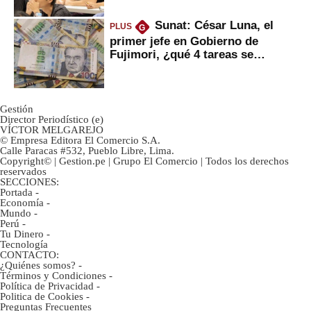
Sunat: César Luna, el
PLUS
G
primer jefe en Gobierno de
Fujimori, ¿qué 4 tareas se
marcan urgentes?
Gestión
Director Periodístico (e)
VÍCTOR MELGAREJO
© Empresa Editora El Comercio S.A.
Calle Paracas #532, Pueblo Libre, Lima.
Copyright© | Gestion.pe | Grupo El Comercio | Todos los derechos
reservados
SECCIONES:
Portada
-
Economía
-
Mundo
-
Perú
-
Tu Dinero
-
Tecnología
CONTACTO:
¿Quiénes somos?
-
Términos y Condiciones
-
Política de Privacidad
-
Politica de Cookies
-
Preguntas Frecuentes