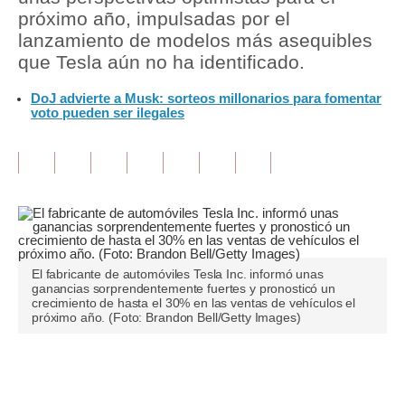
próximo año, impulsadas por el
Tu Dinero
lanzamiento de modelos más asequibles
que Tesla aún no ha identificado.
Finanzas Personales
DoJ advierte a Musk: sorteos millonarios para fomentar
Inmobiliarias
voto pueden ser ilegales
Plus G
Opinión
Editorial
Pregunta de hoy
El fabricante de automóviles Tesla Inc. informó unas
Blogs
ganancias sorprendentemente fuertes y pronosticó un
crecimiento de hasta el 30% en las ventas de vehículos el
próximo año. (Foto: Brandon Bell/Getty Images)
Tendencias
Lujo
Únete a nuestro canal
Viajes