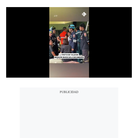
Notas Contratadas
Podcast
Gestión TV
Videos
Fotogalerías
gestion.pe
¿quiénes
Somos?
Términos
Y
Condiciones
Política
De
Privacidad