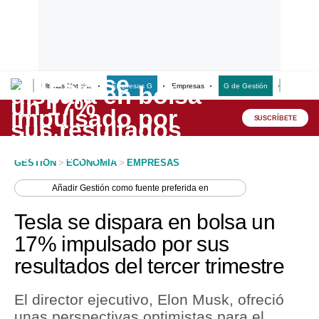
Últimas Noticias
Empresas G
Empresas
G de Gestión
Finanzas
Lo último
Peru Quiosco
SUSCRÍBETE
Portada
GESTION
>
ECONOMIA
>
EMPRESAS
Empresas
Añadir
Gestión
como fuente preferida en
Management & Empleo
Tesla se dispara en bolsa un
Economía
17% impulsado por sus
resultados del tercer trimestre
Mercados
Perú
El director ejecutivo, Elon Musk, ofreció
unas perspectivas optimistas para el
Política