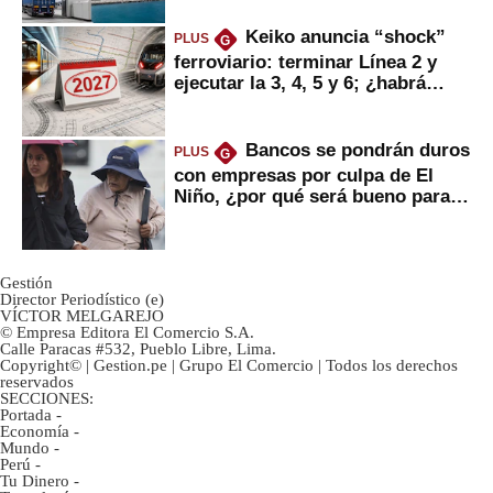
Keiko anuncia “shock”
PLUS
G
ferroviario: terminar Línea 2 y
ejecutar la 3, 4, 5 y 6; ¿habrá
avances?
Bancos se pondrán duros
PLUS
G
con empresas por culpa de El
Niño, ¿por qué será bueno para
ahorristas?
Gestión
Director Periodístico (e)
VÍCTOR MELGAREJO
© Empresa Editora El Comercio S.A.
Calle Paracas #532, Pueblo Libre, Lima.
Copyright© | Gestion.pe | Grupo El Comercio | Todos los derechos
reservados
SECCIONES:
Portada
-
Economía
-
Mundo
-
Perú
-
Tu Dinero
-