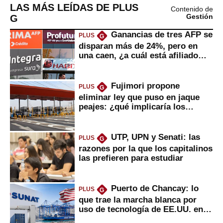
LAS MÁS LEÍDAS DE PLUS
Contenido de
G
Gestión
Ganancias de tres AFP se
PLUS
G
disparan más de 24%, pero en
una caen, ¿a cuál está afiliado
usted?
Fujimori propone
PLUS
G
eliminar ley que puso en jaque
peajes: ¿qué implicaría los
usuarios?
UTP, UPN y Senati: las
PLUS
G
razones por la que los capitalinos
las prefieren para estudiar
Puerto de Chancay: lo
PLUS
G
que trae la marcha blanca por
uso de tecnología de EE.UU. en
mercancías