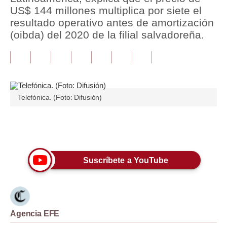
US$ 144 millones multiplica por siete el
Tu Dinero
resultado operativo antes de amortización
(oibda) del 2020 de la filial salvadoreña.
Finanzas Personales
Inmobiliarias
Plus G
Telefónica. (Foto: Difusión)
Opinión
Editorial
Únete a nuestro canal
Pregunta de hoy
Suscríbete a YouTube
Blogs
Tendencias
Lujo
Agencia EFE
Viajes