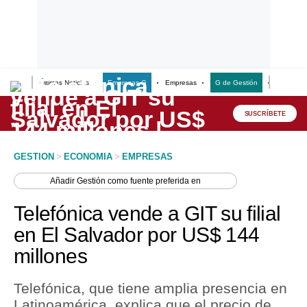
Últimas Noticias
Empresas G
Empresas
G de Gestión
Finanzas
Lo último
Peru Quiosco
SUSCRÍBETE
Portada
GESTION
>
ECONOMIA
>
EMPRESAS
Empresas
Añadir
Gestión
como fuente preferida en
Management & Empleo
Telefónica vende a GIT su filial
Economía
en El Salvador por US$ 144
millones
Mercados
Perú
Telefónica, que tiene amplia presencia en
Latinoamérica, explica que el precio de
Política