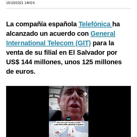
15/10/2021 14H24
Moda
Estilos
La compañía española
Telefónica
ha
alcanzado un acuerdo con
General
Mundo
International Telecom (GIT)
para la
EEUU
venta de su filial en El Salvador por
México
US$ 144 millones, unos 125 millones
de euros.
España
Internacional
Tecnología
Club del Suscriptor
Mix
G de Gestión