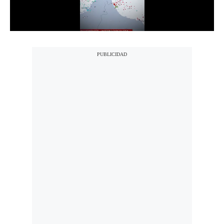
Notas Contratadas
Podcast
Gestión TV
Videos
Fotogalerías
gestion.pe
¿quiénes
Somos?
Términos
Y
Condiciones
Política
De
Privacidad