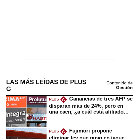
LAS MÁS LEÍDAS DE PLUS
Contenido de
G
Gestión
Ganancias de tres AFP se
PLUS
G
disparan más de 24%, pero en
una caen, ¿a cuál está afiliado
usted?
Fujimori propone
PLUS
G
eliminar ley que puso en jaque