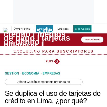
Últimas Noticias
Empresas G
Empresas
G de Gestión
Finanzas
Lo último
Peru Quiosco
SUSCRÍBETE
Portada
EXCLUSIVO PARA SUSCRIPTORES
Empresas
PLUS
G
Management & Empleo
GESTION
>
ECONOMIA
>
EMPRESAS
Economía
Añadir
Gestión
como fuente preferida en
Mercados
Se duplica el uso de tarjetas de
Perú
crédito en Lima, ¿por qué?
Política