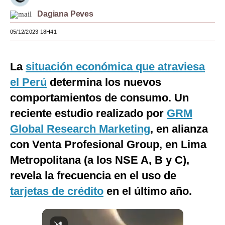
Dagiana Peves
Moda
05/12/2023 18H41
Estilos
Mundo
La
situación económica que atraviesa
EEUU
el Perú
determina los nuevos
México
comportamientos de consumo. Un
reciente estudio realizado por
GRM
España
Global Research Marketing
, en alianza
Internacional
con Venta Profesional Group, en Lima
Tecnología
Metropolitana (a los NSE A, B y C),
revela la frecuencia en el uso de
Club del Suscriptor
tarjetas de crédito
en el último año.
Mix
G de Gestión