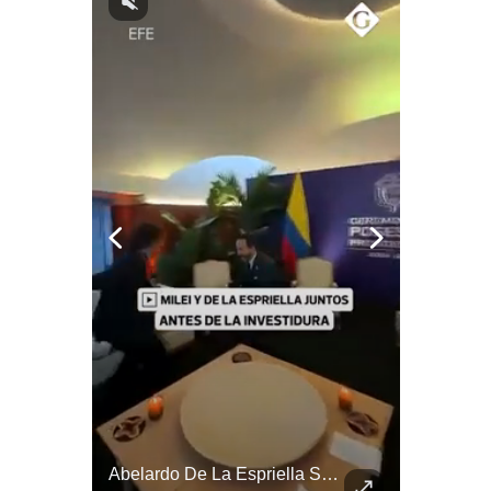
Notas Contratadas
Podcast
Gestión TV
Videos
Fotogalerías
gestion.pe
¿quiénes
Somos?
Términos
Y
Condiciones
Política
De
¿Por Qué EE.UU. Necesita Desesperadamente Al Golfo? | Gestión Mundo
Abelardo De La Espriella Se Reúne Con Javier Milei En Cali | Gestión Mundo
Privacidad