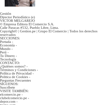
Gestión
Director Periodístico (e)
VÍCTOR MELGAREJO
© Empresa Editora El Comercio S.A.
Calle Paracas #532, Pueblo Libre, Lima.
Copyright© | Gestion.pe | Grupo El Comercio | Todos los derechos
reservados
SECCIONES:
Portada
-
Economía
-
Mundo
-
Perú
-
Tu Dinero
-
Tecnología
CONTACTO:
¿Quiénes somos?
-
Términos y Condiciones
-
Política de Privacidad
-
Politica de Cookies
-
Preguntas Frecuentes
SÍGUENOS:
Suscríbete
VISITE TAMBIÉN:
elcomercio.pe
-
clubelcomercio.pe
-
depor.com
-
trome.com
-