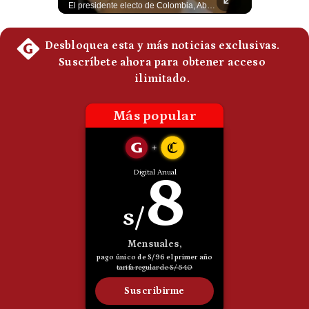
Esteban Silva, politólogo internacional, explica que Estados Unidos necesita el apoyo territorial y marítimo de sus aliados del Golfo para operar cerca de Irán. Según su análisis, Teherán busca amenazar su estabilidad energética y económica para que estos gobiernos presionen a Washington y lo obliguen a negociar. #Iran #EEUU #Geopolitica #NoticiasInternacionales #Shorts 👉 Suscríbete y activa la campana para no perderte nuestro análisis diario. 🌎 Síguenos en nuestras redes sociales: 📌 Web oficial: https://gestion.pe/mundo/ 📌 LinkedIn: http://bit.ly/3HYIET0 📌 X (Twitter): http://bit.ly/4noZtX9 📌 TikTok: http://bit.ly/4evB6TO
El presidente electo de Colombia, Abelardo de la Espriella, sostuvo una reunión bilateral en Cali con el mandatario argentino Javier Milei. El encuentro se dio pocas horas antes de la ceremonia de investidura presidencial para el periodo 2026-2030, marcando el inicio de una nueva alianza estratégica regional. #DeLaEspriella #JavierMilei #Colombia #Argentina #PoliticaLatina #Shorts 👉 Suscríbete y activa la campana para no perderte nuestro análisis diario. 🌎 Síguenos en nuestras redes sociales: 📌 Web oficial: https://gestion.pe/mundo/ 📌 LinkedIn: http://bit.ly/3HYIET0 📌 X (Twitter): http://bit.ly/4noZtX9 📌 TikTok: http://bit.ly/4evB6TO
Politica
De
Cookies
Preguntas
Frecuentes