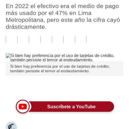
En 2022 el efectivo era el medio de pago
Tu Dinero
más usado por el 47% en Lima
Metropolitana, pero este año la cifra cayó
Finanzas Personales
drásticamente.
Inmobiliarias
Plus G
Opinión
Si bien hay preferencia por el uso de tarjetas de crédito,
Editorial
también persiste el temor al endeudamiento.
Pregunta de hoy
Únete a nuestro canal
Blogs
Tendencias
Suscríbete a YouTube
Lujo
Viajes