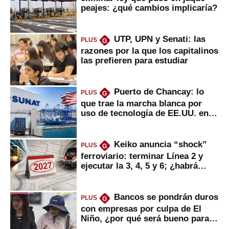
peajes: ¿qué cambios implicaría?
UTP, UPN y Senati: las
PLUS
G
razones por la que los capitalinos
las prefieren para estudiar
Puerto de Chancay: lo
PLUS
G
que trae la marcha blanca por
uso de tecnología de EE.UU. en
mercancías
Keiko anuncia “shock”
PLUS
G
ferroviario: terminar Línea 2 y
ejecutar la 3, 4, 5 y 6; ¿habrá
avances?
Bancos se pondrán duros
PLUS
G
con empresas por culpa de El
Niño, ¿por qué será bueno para
ahorristas?