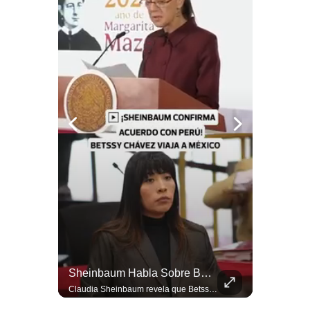
Notas Contratadas
Podcast
Gestión TV
Videos
Fotogalerías
gestion.pe
¿quiénes
Somos?
Términos
Y
Condiciones
¿Qué Pasa Si Irán CIERRA El Estrecho De Ormuz? | #radar24
Sheinbaum Habla Sobre Betssy Chávez Y Las Relaciones Con Perú | Gestión Mundo
Política
Un eventual control iraní sobre el estrecho de Ormuz cambiaría radicalmente el equilibrio de poder, así lo explicó el analista Roberto Heimovits. Además, explicó que países como Arabia Saudita, Qatar, Emiratos Árabes Unidos, Irak y Kuwait dependen de esa ruta para exportar petróleo, gas y fertilizantes. #Geopolitica #Irán #EstrechoDeOrmuz #Petroleo #NoticiasInternacionales #RobertoHeimovits #Shorts 👉 Suscríbete y activa la campana para no perderte nuestro análisis diario. 🌎 Síguenos en nuestras redes sociales: 📌 Web oficial: https://gestion.pe/mundo/ 📌 LinkedIn: http://bit.ly/3HYIET0 📌 X (Twitter): http://bit.ly/4noZtX9 📌 TikTok: http://bit.ly/4evB6TO
Claudia Sheinbaum revela que Betssy Chávez, exfuncionaria de Perú, llegará a México como parte de los nuevos acuerdos diplomáticos para restablecer las relaciones entre México y Perú. ¿Qué opinas de este acuerdo entre la Cancillería mexicana y el gobierno peruano? Déjalo en los comentarios. #Sheinbaum #BetssyChavez #MexicoPeru #NoticiasMexico #Politica #Shorts 👉 Suscríbete y activa la campana para no perderte nuestro análisis diario. 🌎 Síguenos en nuestras redes sociales: 📌 Web oficial: https://gestion.pe/mundo/ 📌 LinkedIn: http://bit.ly/3HYIET0 📌 X (Twitter): http://bit.ly/4noZtX9 📌 TikTok: http://bit.ly/4evB6TO
De
Privacidad