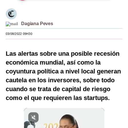
Moda
Estilos
Dagiana Peves
Mundo
03/08/2022 09H30
EEUU
Las alertas sobre una posible recesión
México
económica mundial, así como la
España
coyuntura política a nivel local generan
Internacional
cautela en los inversores, sobre todo
cuando se trata de capital de riesgo
Tecnología
como el que requieren las startups.
Club del Suscriptor
Mix
G de Gestión