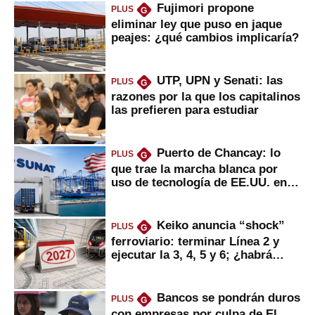
Fujimori propone
PLUS
G
eliminar ley que puso en jaque
peajes: ¿qué cambios implicaría?
UTP, UPN y Senati: las
PLUS
G
razones por la que los capitalinos
las prefieren para estudiar
Puerto de Chancay: lo
PLUS
G
que trae la marcha blanca por
uso de tecnología de EE.UU. en
mercancías
Keiko anuncia “shock”
PLUS
G
ferroviario: terminar Línea 2 y
ejecutar la 3, 4, 5 y 6; ¿habrá
avances?
Bancos se pondrán duros
PLUS
G
con empresas por culpa de El