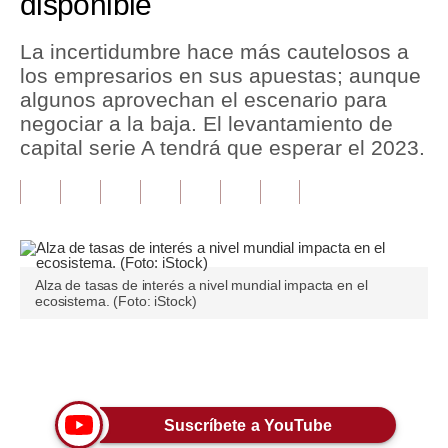
disponible
Tu Dinero
La incertidumbre hace más cautelosos a
los empresarios en sus apuestas; aunque
Finanzas Personales
algunos aprovechan el escenario para
Inmobiliarias
negociar a la baja. El levantamiento de
capital serie A tendrá que esperar el 2023.
Plus G
Opinión
Editorial
Pregunta de hoy
Alza de tasas de interés a nivel mundial impacta en el
ecosistema. (Foto: iStock)
Blogs
Tendencias
Únete a nuestro canal
Lujo
Suscríbete a YouTube
Viajes