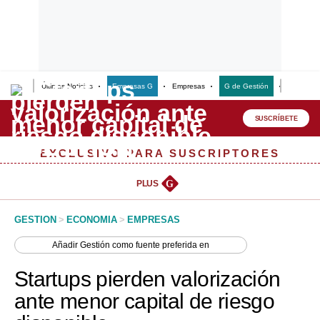
Últimas Noticias
Empresas G
Empresas
G de Gestión
Finanzas
Lo último
Peru Quiosco
SUSCRÍBETE
Portada
EXCLUSIVO PARA SUSCRIPTORES
Empresas
PLUS
G
Management & Empleo
GESTION
>
ECONOMIA
>
EMPRESAS
Economía
Añadir
Gestión
como fuente preferida en
Mercados
Startups pierden valorización
Perú
ante menor capital de riesgo
Política