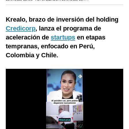
Moda
Krealo, brazo de inversión del holding
Estilos
Credicorp
, lanza el programa de
Mundo
aceleración de
startups
en etapas
EEUU
tempranas, enfocado en Perú,
Colombia y Chile.
México
España
Internacional
Tecnología
Club del Suscriptor
Mix
G de Gestión