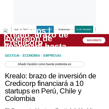
Últimas Noticias
Empresas G
Empresas
G de Gestión
Finanzas
Lo último
Peru Quiosco
SUSCRÍBETE
Portada
GESTION
>
ECONOMIA
>
EMPRESAS
Empresas
Añadir
Gestión
como fuente preferida en
Management & Empleo
Krealo: brazo de inversión de
Economía
Credicorp financiará a 10
startups en Perú, Chile y
Mercados
Colombia
Perú
Política