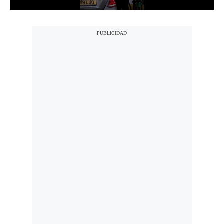
Notas Contratadas
Podcast
Gestión TV
Videos
Fotogalerías
gestion.pe
¿quiénes
Somos?
Términos
Y
Condiciones
Política
De
Privacidad