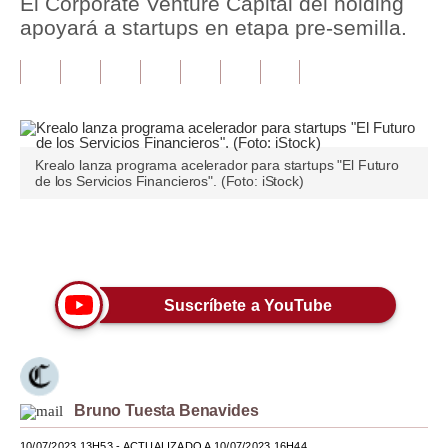
El Corporate Venture Capital del holding
apoyará a startups en etapa pre-semilla.
Tu Dinero
Finanzas Personales
Inmobiliarias
Plus G
Krealo lanza programa acelerador para startups "El Futuro
de los Servicios Financieros". (Foto: iStock)
Opinión
Editorial
Únete a nuestro canal
Pregunta de hoy
Suscríbete a YouTube
Blogs
Tendencias
Lujo
Bruno Tuesta Benavides
Viajes
10/07/2023 13H53
- ACTUALIZADO A 10/07/2023 16H44