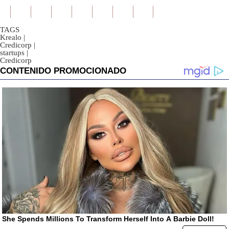
TAGS
Krealo
|
Credicorp
|
startups
|
Credicorp