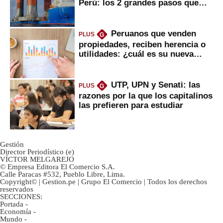
Perú: los 2 grandes pasos que
daría
Peruanos que venden
PLUS
G
propiedades, reciben herencia o
utilidades: ¿cuál es su nueva
inversión clave?
UTP, UPN y Senati: las
PLUS
G
razones por la que los capitalinos
las prefieren para estudiar
Gestión
Director Periodístico (e)
VÍCTOR MELGAREJO
© Empresa Editora El Comercio S.A.
Calle Paracas #532, Pueblo Libre, Lima.
Copyright© | Gestion.pe | Grupo El Comercio | Todos los derechos
reservados
SECCIONES:
Portada
-
Economía
-
Mundo
-