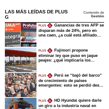
LAS MÁS LEÍDAS DE PLUS
Contenido de
G
Gestión
Ganancias de tres AFP se
PLUS
G
disparan más de 24%, pero en
una caen, ¿a cuál está afiliado
usted?
Fujimori propone
PLUS
G
eliminar ley que puso en jaque
peajes: ¿qué implicaría los
usuarios?
Perú se “bajó del barco”
PLUS
G
de crecimiento de países
emergentes: esto se perdió desde
2022
HD Hyundai quiere darle
PLUS
G
un giro a la industria naval en