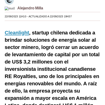
Moda
Alejandro Milla
Estilos
22/09/2023 11H10
- ACTUALIZADO A 22/09/2023 19H37
Mundo
Cleanlight
, startup chilena dedicada a
EEUU
brindar soluciones de energía solar al
México
sector minero, logró cerrar un acuerdo
de levantamiento de capital por un total
España
de US$ 3,2 millones con el
Internacional
inversionista institucional canadiense
Tecnología
RE Royalties, uno de los principales en
Club del Suscriptor
energías renovables del mundo. A raíz
de ello, la empresa proyecta su
Mix
expansión a mayor escala en América
G de Gestión