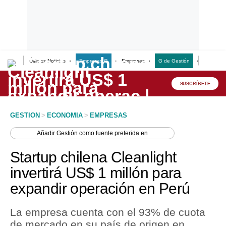
Últimas Noticias
Empresas G
Empresas
G de Gestión
Finanzas
Lo último
Peru Quiosco
SUSCRÍBETE
Portada
GESTION
>
ECONOMIA
>
EMPRESAS
Empresas
Añadir
Gestión
como fuente preferida en
Management & Empleo
Startup chilena Cleanlight
Economía
invertirá US$ 1 millón para
expandir operación en Perú
Mercados
Perú
La empresa cuenta con el 93% de cuota
de mercado en su país de origen en
Política