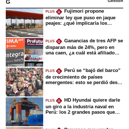
G
Gestión
Fujimori propone
PLUS
G
eliminar ley que puso en jaque
peajes: ¿qué implicaría los
usuarios?
Ganancias de tres AFP se
PLUS
G
disparan más de 24%, pero en
una caen, ¿a cuál está afiliado
usted?
Perú se “bajó del barco”
PLUS
G
de crecimiento de países
emergentes: esto se perdió desde
2022
HD Hyundai quiere darle
PLUS
G
un giro a la industria naval en
Perú: los 2 grandes pasos que
daría