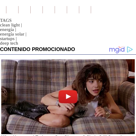
TAGS
clean light
|
energía
|
energía solar
|
startups
|
deep tech