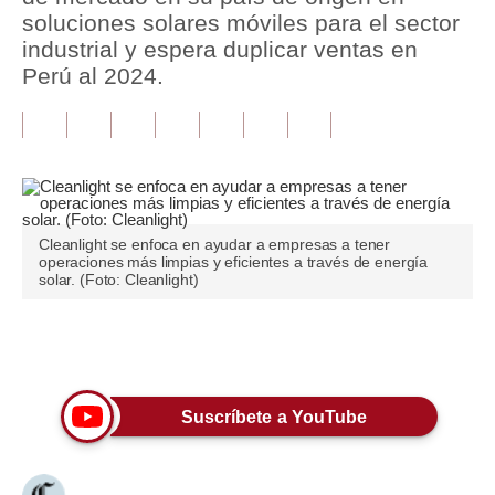
soluciones solares móviles para el sector
Tu Dinero
industrial y espera duplicar ventas en
Perú al 2024.
Finanzas Personales
Inmobiliarias
Plus G
Opinión
Cleanlight se enfoca en ayudar a empresas a tener
operaciones más limpias y eficientes a través de energía
Editorial
solar. (Foto: Cleanlight)
Pregunta de hoy
Únete a nuestro canal
Blogs
Tendencias
Suscríbete a YouTube
Lujo
Viajes