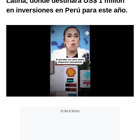
Latina, donde destinará US$ 1 millón
Notas Contratadas
en inversiones en Perú para este año.
Podcast
Gestión TV
Videos
Fotogalerías
gestion.pe
¿quiénes
Somos?
Términos
Y
Condiciones
Política
De
Privacidad