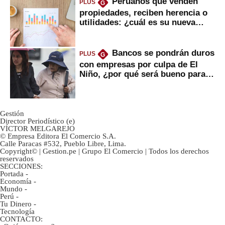
Peruanos que venden
PLUS
G
propiedades, reciben herencia o
utilidades: ¿cuál es su nueva
inversión clave?
Bancos se pondrán duros
PLUS
G
con empresas por culpa de El
Niño, ¿por qué será bueno para
ahorristas?
Gestión
Director Periodístico (e)
VÍCTOR MELGAREJO
© Empresa Editora El Comercio S.A.
Calle Paracas #532, Pueblo Libre, Lima.
Copyright© | Gestion.pe | Grupo El Comercio | Todos los derechos
reservados
SECCIONES:
Portada
-
Economía
-
Mundo
-
Perú
-
Tu Dinero
-
Tecnología
CONTACTO: