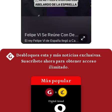
Politica
De
Cookies
Preguntas
Frecuentes
Abelardo De La Espriella Se Reúne Con Javier Milei En Cali | Gestión Mundo
Felipe VI Se Reúne Con De La Espriella Antes De La Investidura | Gestión Mundo
El presidente electo de Colombia, Abelardo de la Espriella, sostuvo una reunión bilateral en Cali con el mandatario argentino Javier Milei. El encuentro se dio pocas horas antes de la ceremonia de investidura presidencial para el periodo 2026-2030, marcando el inicio de una nueva alianza estratégica regional. #DeLaEspriella #JavierMilei #Colombia #Argentina #PoliticaLatina #Shorts 👉 Suscríbete y activa la campana para no perderte nuestro análisis diario. 🌎 Síguenos en nuestras redes sociales: 📌 Web oficial: https://gestion.pe/mundo/ 📌 LinkedIn: http://bit.ly/3HYIET0 📌 X (Twitter): http://bit.ly/4noZtX9 📌 TikTok: http://bit.ly/4evB6TO
El rey Felipe VI de España llegó a Cali para reunirse con el presidente electo de Colombia, Abelardo de la Espriella, horas antes de su histórica investidura presidencial. Un encuentro clave que refuerza las relaciones diplomáticas y bilaterales entre ambas naciones antes de la ceremonia oficial. ¿Qué opinas sobre el papel diplomático de España en la política latinoamericana? #FelipeVI #DeLaEspriella #Colombia #Espana #PoliticaInternacional #Shorts 👉 Suscríbete y activa la campana para no perderte nuestro análisis diario. 🌎 Síguenos en nuestras redes sociales: 📌 Web oficial: https://gestion.pe/mundo/ 📌 LinkedIn: http://bit.ly/3HYIET0 📌 X (Twitter): http://bit.ly/4noZtX9 📌 TikTok: http://bit.ly/4evB6TO