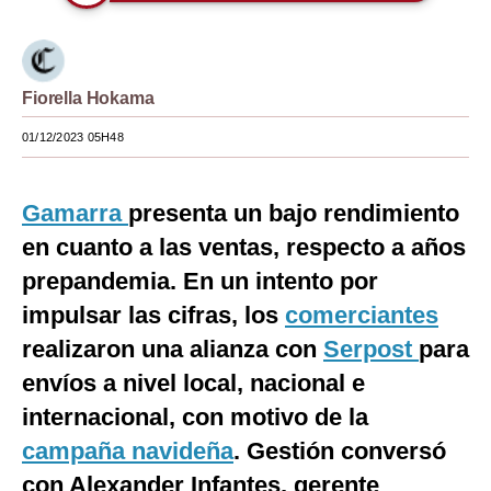
Moda
Estilos
Fiorella Hokama
Mundo
01/12/2023 05H48
EEUU
México
Gamarra
presenta un bajo rendimiento
en cuanto a las ventas, respecto a años
España
prepandemia. En un intento por
Internacional
impulsar las cifras, los
comerciantes
Tecnología
realizaron una alianza con
Serpost
para
envíos a nivel local, nacional e
Club del Suscriptor
internacional, con motivo de la
Mix
campaña navideña
. Gestión conversó
G de Gestión
con Alexander Infantes, gerente