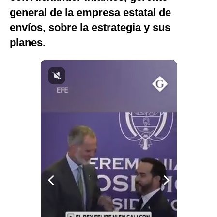
general de la empresa estatal de
Notas Contratadas
envíos, sobre la estrategia y sus
Podcast
planes.
Gestión TV
Videos
Fotogalerías
gestion.pe
¿quiénes
Somos?
Términos
Y
Condiciones
Política
De
Privacidad