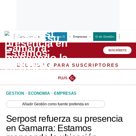
Últimas Noticias
Empresas G
Empresas
G de Gestión
Finanzas
Lo último
Peru Quiosco
SUSCRÍBETE
Portada
EXCLUSIVO PARA SUSCRIPTORES
Empresas
PLUS
G
Management & Empleo
GESTION
>
ECONOMIA
>
EMPRESAS
Economía
Añadir
Gestión
como fuente preferida en
Mercados
Serpost refuerza su presencia
Perú
en Gamarra: Estamos
Política