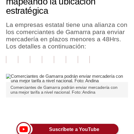
mapeando la ubicación
estratégica
Tu Dinero
Finanzas Personales
La empresas estatal tiene una alianza con
los comerciantes de Gamarra para enviar
Inmobiliarias
mercadería en plazos menores a 48Hrs.
Los detalles a continuación:
Plus G
Opinión
Editorial
Pregunta de hoy
Comerciantes de Gamarra podrán enviar mercadería con
una mejor tarifa a nivel nacional. Foto: Andina
Blogs
Tendencias
Únete a nuestro canal
Lujo
Suscríbete a YouTube
Viajes