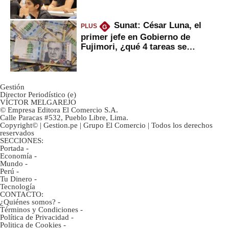
Sunat: César Luna, el
PLUS
G
primer jefe en Gobierno de
Fujimori, ¿qué 4 tareas se
marcan urgentes?
Gestión
Director Periodístico (e)
VÍCTOR MELGAREJO
© Empresa Editora El Comercio S.A.
Calle Paracas #532, Pueblo Libre, Lima.
Copyright© | Gestion.pe | Grupo El Comercio | Todos los derechos
reservados
SECCIONES:
Portada
-
Economía
-
Mundo
-
Perú
-
Tu Dinero
-
Tecnología
CONTACTO:
¿Quiénes somos?
-
Términos y Condiciones
-
Política de Privacidad
-
Politica de Cookies
-