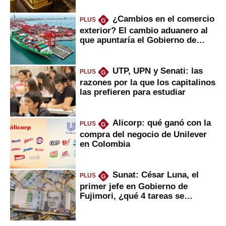
¿Cambios en el comercio
PLUS
G
exterior? El cambio aduanero al
que apuntaría el Gobierno de
Fujimori
UTP, UPN y Senati: las
PLUS
G
razones por la que los capitalinos
las prefieren para estudiar
Alicorp: qué ganó con la
PLUS
G
compra del negocio de Unilever
en Colombia
Sunat: César Luna, el
PLUS
G
primer jefe en Gobierno de
Fujimori, ¿qué 4 tareas se
marcan urgentes?