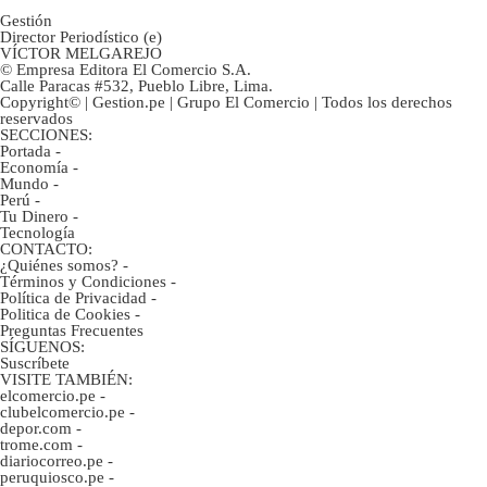
Gestión
Director Periodístico (e)
VÍCTOR MELGAREJO
© Empresa Editora El Comercio S.A.
Calle Paracas #532, Pueblo Libre, Lima.
Copyright© | Gestion.pe | Grupo El Comercio | Todos los derechos
reservados
SECCIONES:
Portada
-
Economía
-
Mundo
-
Perú
-
Tu Dinero
-
Tecnología
CONTACTO:
¿Quiénes somos?
-
Términos y Condiciones
-
Política de Privacidad
-
Politica de Cookies
-
Preguntas Frecuentes
SÍGUENOS:
Suscríbete
VISITE TAMBIÉN:
elcomercio.pe
-
clubelcomercio.pe
-
depor.com
-
trome.com
-
diariocorreo.pe
-
peruquiosco.pe
-