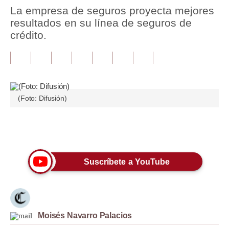
La empresa de seguros proyecta mejores
Tu Dinero
resultados en su línea de seguros de
crédito.
Finanzas Personales
Inmobiliarias
Plus G
(Foto: Difusión)
Opinión
Editorial
Únete a nuestro canal
Pregunta de hoy
Suscríbete a YouTube
Blogs
Tendencias
Lujo
Moisés Navarro Palacios
Viajes