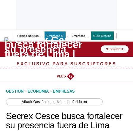
Últimas Noticias
Empresas G
Empresas
G de Gestión
Finanzas
Lo último
Peru Quiosco
SUSCRÍBETE
Portada
EXCLUSIVO PARA SUSCRIPTORES
Empresas
PLUS
G
Management & Empleo
GESTION
>
ECONOMIA
>
EMPRESAS
Economía
Añadir
Gestión
como fuente preferida en
Mercados
Secrex Cesce busca fortalecer
Perú
su presencia fuera de Lima
Política