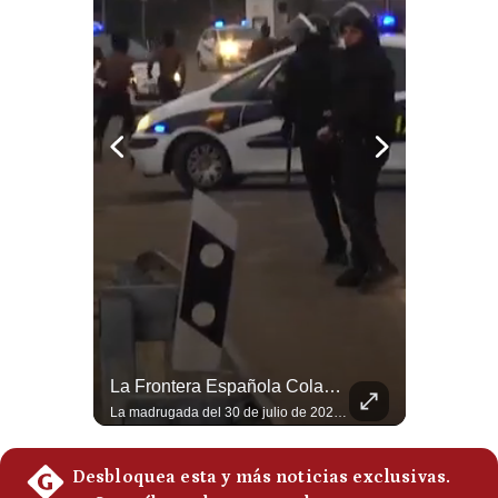
Notas Contratadas
Podcast
Gestión TV
Videos
Fotogalerías
gestion.pe
¿quiénes
Somos?
¿Irán Se Está Convirtiendo En Un Régimen Militar? | #radar24
La Frontera Española Colapsa ¿Qué Está Pasando En Ceuta? | Gestión Mundo
Términos
Y
Esteban Silva, politólogo internacional, señala que algunos analistas consideran que la estructura religiosa iraní estaría sirviendo para sostener el poder de una cúpula militar. Explica que la Guardia Revolucionaria está aumentando su influencia sobre la seguridad, las decisiones estratégicas y hasta asuntos económicos como el estrecho de Ormuz. #Iran #GuardiaRevolucionaria #Geopolitica #NoticiasInternacionales #Shorts 👉 Suscríbete y activa la campana para no perderte nuestro análisis diario. 🌎 Síguenos en nuestras redes sociales: 📌 Web oficial: https://gestion.pe/mundo/ 📌 LinkedIn: http://bit.ly/3HYIET0 📌 X (Twitter): http://bit.ly/4noZtX9 📌 TikTok: http://bit.ly/4evB6TO
La madrugada del 30 de julio de 2026 marcó un antes y un después en el Estrecho de Gibraltar. En cuestión de horas, cerca de 72.000 migrantes marroquíes ingresaron al territorio español de Ceuta, desbordando por completo a una ciudad de apenas 85.000 habitantes. En este video, explicamos los detalles de la emergencia humana y las ramificaciones geopolíticas del conflicto: la trampa de los rumores en redes sociales, el rol de Marruecos, el acercamiento de España a Argelia y la respuesta de la Unión Europea ante las amenazas de suspensión del Tratado Schengen. #Ceuta #España #Marruecos #Geopolitica #PedroSanchez #NoticiasInternacionales #Schengen #Europa #CrisisMigratoria 👉 Suscríbete y activa la campana para no perderte nuestro análisis diario. 🌎 Síguenos en nuestras redes sociales: 📌 Web oficial: https://gestion.pe/mundo/ 📌 LinkedIn: http://bit.ly/3HYIET0 📌 X (Twitter): http://bit.ly/4noZtX9 📌 TikTok: http://bit.ly/4evB6TO
Condiciones
Política
De
Privacidad