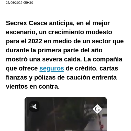
27/06/2022 05H30
Moda
Estilos
Secrex Cesce anticipa, en el mejor
escenario, un crecimiento modesto
Mundo
para el 2022 en medio de un sector que
EEUU
durante la primera parte del año
México
mostró una severa caída. La compañía
que ofrece
España
seguros
de crédito, cartas
fianzas y pólizas de caución enfrenta
Internacional
vientos en contra.
Tecnología
Club del Suscriptor
Mix
G de Gestión