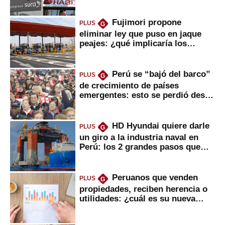
usted?
Fujimori propone
PLUS
G
eliminar ley que puso en jaque
peajes: ¿qué implicaría los
usuarios?
Perú se “bajó del barco”
PLUS
G
de crecimiento de países
emergentes: esto se perdió desde
2022
HD Hyundai quiere darle
PLUS
G
un giro a la industria naval en
Perú: los 2 grandes pasos que
daría
Peruanos que venden
PLUS
G
propiedades, reciben herencia o
utilidades: ¿cuál es su nueva
inversión clave?