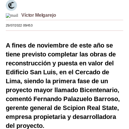
Moda
Víctor Melgarejo
Estilos
25/07/2022 05H53
Mundo
EEUU
A fines de noviembre de este año se
tiene previsto completar las obras de
México
reconstrucción y puesta en valor del
España
Edificio San Luis, en el Cercado de
Internacional
Lima, siendo la primera fase de un
proyecto mayor llamado Bicentenario,
Tecnología
comentó Fernando Palazuelo Barroso,
Club del Suscriptor
gerente general de Scipion Real State,
Mix
empresa propietaria y desarrolladora
G de Gestión
del proyecto.