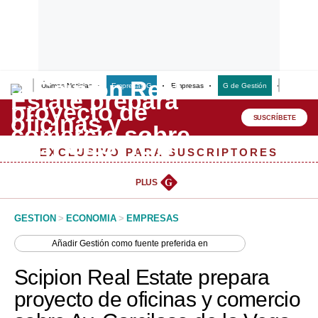
Últimas Noticias
Empresas G
Empresas
G de Gestión
Finanzas
Lo último
Peru Quiosco
SUSCRÍBETE
Portada
EXCLUSIVO PARA SUSCRIPTORES
Empresas
PLUS
G
Management & Empleo
GESTION
>
ECONOMIA
>
EMPRESAS
Economía
Añadir
Gestión
como fuente preferida en
Mercados
Scipion Real Estate prepara
Perú
proyecto de oficinas y comercio
Política