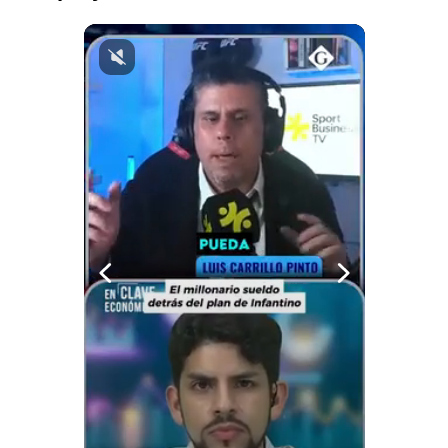
Notas Contratadas
Podcast
Gestión TV
Videos
Fotogalerías
gestion.pe
¿quiénes
Somos?
Términos
Y
Condiciones
Política
De
Privacidad