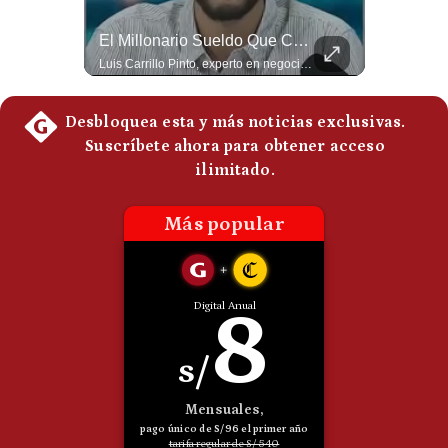
Politica
¿El FIN De Infantino En La FIFA? El Grave Pronóstico Sobre Su Renuncia | #EnClaveEconómica
El Millonario Sueldo Que Casi Cobra Infantino Por La Nueva Empresa De La FIFA | #EnClaveEconómica
De
Cookies
Luis Carrillo Pinto, presidente de APEMD pronostica meses muy difíciles para Infantino y sostiene que una mayor presión de la UEFA, junto con nuevas investigaciones periodísticas, podría llevarlo a dimitir. También menciona renuncias internas y acusaciones de que el proyecto fue impulsado por una sola persona. #GianniInfantino #FIFA #UEFA #LuisCarrilloPinto #APEMD #Futbol #NoticiasDeportivas #Mundial #Shorts 👉 Suscríbete y activa la campana para no perderte nuestro análisis diario. 🌎 Síguenos en nuestras redes sociales: 📌 Web oficial: https://gestion.pe/mundo/ 📌 LinkedIn: http://bit.ly/3HYIET0 📌 X (Twitter): http://bit.ly/4noZtX9 📌 TikTok: http://bit.ly/4evB6TO
Luis Carrillo Pinto, experto en negocios deportivos, cuenta que federaciones europeas ya pedían la salida de Gianni Infantino. Además, explicó que el presidente de la FIFA habría recibido US$30 millones anuales por dirigir la nueva empresa, diez veces más de lo que ganaba en la organización. #FIFA #GianniInfantino #LuisCarrilloPinto #APEMD #NegociosDeportivos #Mundial #Futbol #NoticiasDeportivas #Shorts 👉 Suscríbete y activa la campana para no perderte nuestro análisis diario. 🌎 Síguenos en nuestras redes sociales: 📌 Web oficial: https://gestion.pe/mundo/ 📌 LinkedIn: http://bit.ly/3HYIET0 📌 X (Twitter): http://bit.ly/4noZtX9 📌 TikTok: http://bit.ly/4evB6TO
Preguntas
Frecuentes