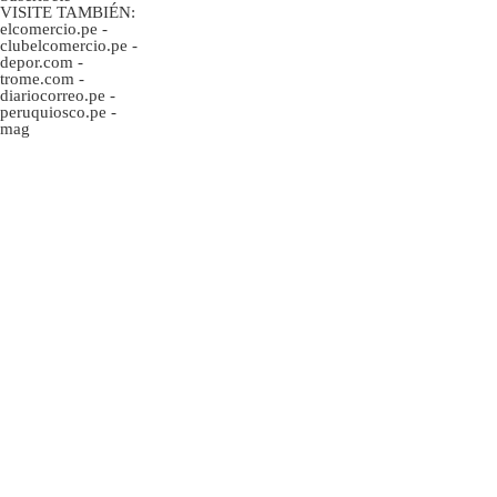
VISITE TAMBIÉN:
elcomercio.pe
-
clubelcomercio.pe
-
depor.com
-
trome.com
-
diariocorreo.pe
-
peruquiosco.pe
-
mag