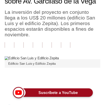
sobre Av. Garcilaso de la Vega
Tu Dinero
La inversión del proyecto en conjunto
llega a los US$ 20 millones (edificio San
Finanzas Personales
Luis y el edificio Zepita). Los primeros
Inmobiliarias
espacios estarán disponibles a fines de
noviembre.
Plus G
Opinión
Editorial
Edificio San Luis y Edificio Zepita
Pregunta de hoy
Blogs
Únete a nuestro canal
Tendencias
Suscríbete a YouTube
Lujo
Viajes