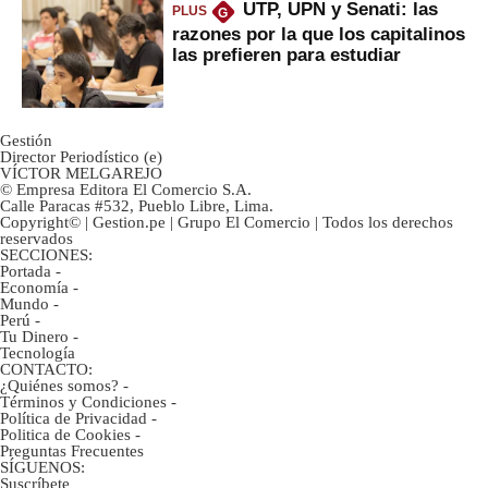
UTP, UPN y Senati: las
PLUS
G
razones por la que los capitalinos
las prefieren para estudiar
Gestión
Director Periodístico (e)
VÍCTOR MELGAREJO
© Empresa Editora El Comercio S.A.
Calle Paracas #532, Pueblo Libre, Lima.
Copyright© | Gestion.pe | Grupo El Comercio | Todos los derechos
reservados
SECCIONES:
Portada
-
Economía
-
Mundo
-
Perú
-
Tu Dinero
-
Tecnología
CONTACTO:
¿Quiénes somos?
-
Términos y Condiciones
-
Política de Privacidad
-
Politica de Cookies
-
Preguntas Frecuentes
SÍGUENOS:
Suscríbete