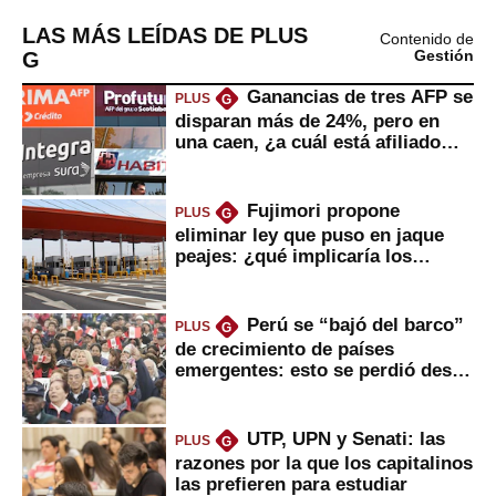
LAS MÁS LEÍDAS DE PLUS
Contenido de
G
Gestión
Ganancias de tres AFP se
PLUS
G
disparan más de 24%, pero en
una caen, ¿a cuál está afiliado
usted?
Fujimori propone
PLUS
G
eliminar ley que puso en jaque
peajes: ¿qué implicaría los
usuarios?
Perú se “bajó del barco”
PLUS
G
de crecimiento de países
emergentes: esto se perdió desde
2022
UTP, UPN y Senati: las
PLUS
G
razones por la que los capitalinos
las prefieren para estudiar