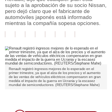
sujeto a la aprobación de su socio Nissan,
Tu Dinero
pero dejó claro que el fabricante de
automóviles japonés está informado
Finanzas Personales
mientras la compañía sopesa opciones.
Inmobiliarias
Plus G
Opinión
Editorial
Renault registró ingresos mejores de lo esperado en el
Pregunta de hoy
primer trimestre, ya que el alza de los precios y el aumento
de las ventas de vehículos eléctricos compensaron en gran
Blogs
medida el impacto de la guerra en Ucrania y la escasez
mundial de semiconductores. (REUTERS/Stephane Mahe)
Tendencias
Lujo
Únete a nuestro canal
Viajes