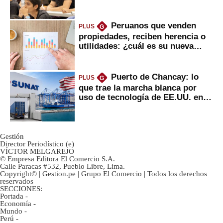
Peruanos que venden
PLUS
G
propiedades, reciben herencia o
utilidades: ¿cuál es su nueva
inversión clave?
Puerto de Chancay: lo
PLUS
G
que trae la marcha blanca por
uso de tecnología de EE.UU. en
mercancías
Gestión
Director Periodístico (e)
VÍCTOR MELGAREJO
© Empresa Editora El Comercio S.A.
Calle Paracas #532, Pueblo Libre, Lima.
Copyright© | Gestion.pe | Grupo El Comercio | Todos los derechos
reservados
SECCIONES:
Portada
-
Economía
-
Mundo
-
Perú
-