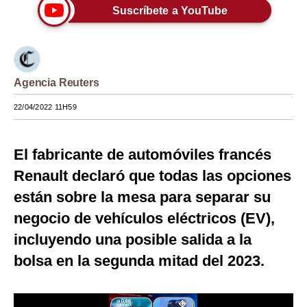
Suscríbete a YouTube
Moda
Estilos
Mundo
Agencia Reuters
EEUU
22/04/2022 11H59
México
El fabricante de automóviles francés
España
Renault declaró que todas las opciones
Internacional
están sobre la mesa para separar su
Tecnología
negocio de vehículos eléctricos (EV),
incluyendo una posible salida a la
Club del Suscriptor
bolsa en la segunda mitad del 2023.
Mix
G de Gestión