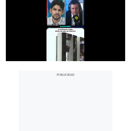
Notas Contratadas
Podcast
Gestión TV
Videos
Fotogalerías
gestion.pe
¿quiénes
Somos?
Términos
Y
Condiciones
Política
De
Privacidad