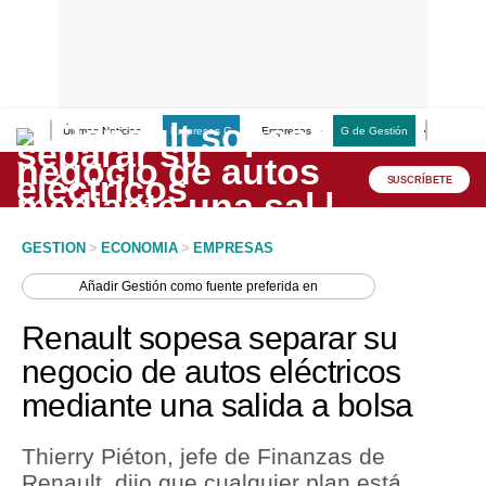
Últimas Noticias
Empresas G
Empresas
G de Gestión
Finanzas
Lo último
Peru Quiosco
SUSCRÍBETE
Portada
GESTION
>
ECONOMIA
>
EMPRESAS
Empresas
Añadir
Gestión
como fuente preferida en
Management & Empleo
Renault sopesa separar su
Economía
negocio de autos eléctricos
mediante una salida a bolsa
Mercados
Perú
Thierry Piéton, jefe de Finanzas de
Renault, dijo que cualquier plan está
Política