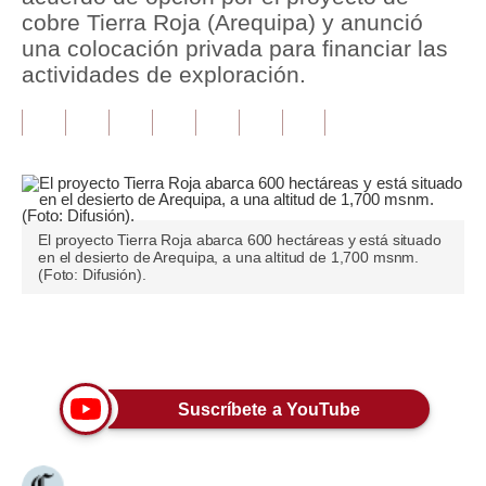
cobre Tierra Roja (Arequipa) y anunció
Tu Dinero
una colocación privada para financiar las
actividades de exploración.
Finanzas Personales
Inmobiliarias
Plus G
Opinión
El proyecto Tierra Roja abarca 600 hectáreas y está situado
en el desierto de Arequipa, a una altitud de 1,700 msnm.
Editorial
(Foto: Difusión).
Pregunta de hoy
Únete a nuestro canal
Blogs
Tendencias
Suscríbete a YouTube
Lujo
Viajes