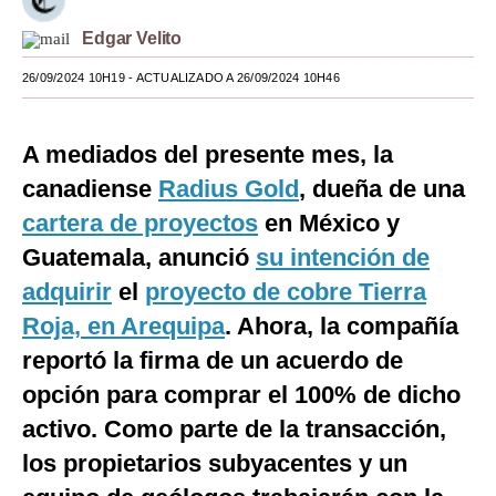
Moda
Edgar Velito
Estilos
26/09/2024 10H19
- ACTUALIZADO A 26/09/2024 10H46
Mundo
A mediados del presente mes, la
EEUU
canadiense
Radius Gold
, dueña de una
México
cartera de proyectos
en México y
Guatemala, anunció
su intención de
España
adquirir
el
proyecto de cobre Tierra
Internacional
Roja, en Arequipa
. Ahora, la compañía
Tecnología
reportó la firma de un acuerdo de
Club del Suscriptor
opción para comprar el 100% de dicho
activo. Como parte de la transacción,
Mix
los propietarios subyacentes y un
G de Gestión