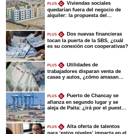
Viviendas sociales
PLUS
G
quedarían fuera del negocio de
alquiler: la propuesta del
gobierno
Dos nuevas financieras
PLUS
G
tocan la puerta de la SBS, ¿cuál
es su conexión con cooperativas?
Utilidades de
PLUS
G
trabajadores disparan venta de
casas y autos, ¿cómo amasan
tanta liquidez?
Puerto de Chancay se
PLUS
G
afianza en segundo lugar y se
aleja de Paita: ¿irá por el puesto
1?
Alta oferta de talentos
PLUS
G
para ‘estos niveles’ impacta en el