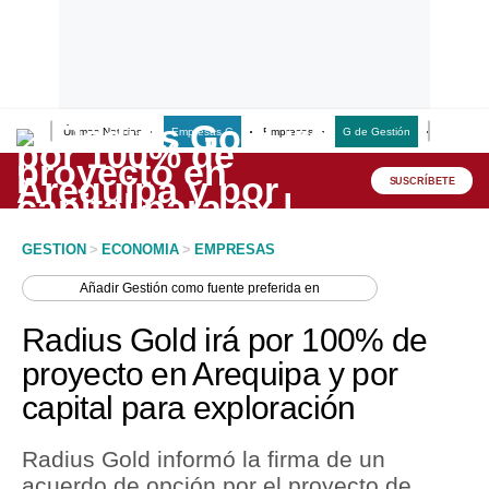
Últimas Noticias
Empresas G
Empresas
G de Gestión
Finanzas
Lo último
Peru Quiosco
SUSCRÍBETE
Portada
GESTION
>
ECONOMIA
>
EMPRESAS
Empresas
Añadir
Gestión
como fuente preferida en
Management & Empleo
Radius Gold irá por 100% de
Economía
proyecto en Arequipa y por
capital para exploración
Mercados
Perú
Radius Gold informó la firma de un
acuerdo de opción por el proyecto de
Política