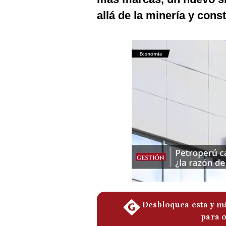
Podcast
allá de la minería y cons
Gestión TV
Videos
Fotogalerías
gestion.pe
¿quiénes
Somos?
Términos
Y
Condiciones
Política
De
Privacidad
Politica