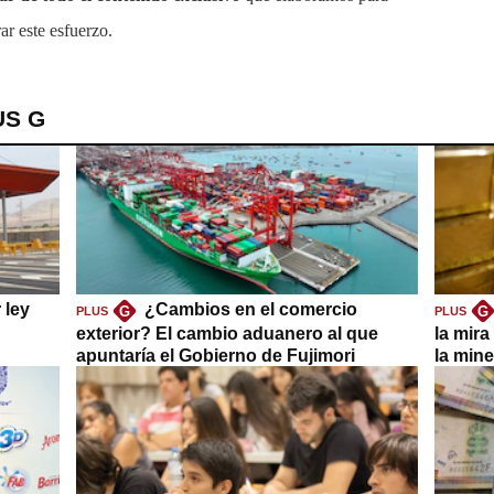
ar este esfuerzo.
US G
 ley
¿Cambios en el comercio
G
G
PLUS
PLUS
exterior? El cambio aduanero al que
la mira
apuntaría el Gobierno de Fujimori
la mine