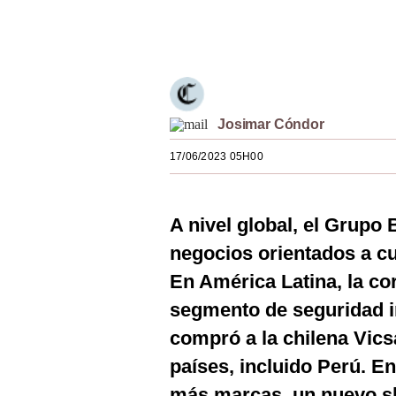
Estilos
Únete a nuestro canal
Mundo
EEUU
México
Josimar Cóndor
17/06/2023 05H00
España
Internacional
A nivel global, el Grupo 
Tecnología
negocios orientados a c
Club del Suscriptor
En América Latina, la co
Mix
segmento de seguridad i
compró a la chilena Vics
G de Gestión
países, incluido Perú. E
Notas Contratadas
más marcas, un nuevo s