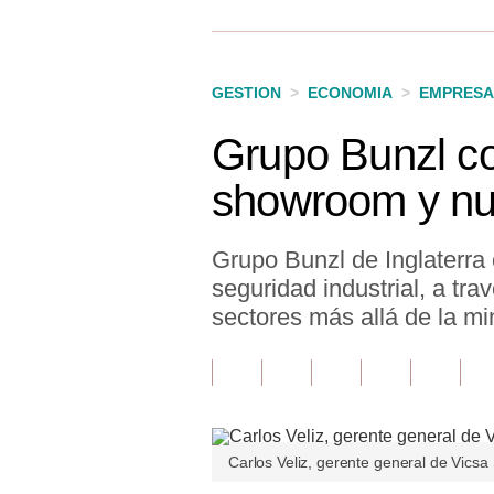
Finanzas Personales
Inmobiliarias
GESTION
>
ECONOMIA
>
EMPRESA
Plus G
Grupo Bunzl co
Opinión
showroom y nu
Editorial
Pregunta de hoy
Grupo Bunzl de Inglaterra
seguridad industrial, a tr
Blogs
sectores más allá de la mi
Tendencias
Lujo
Viajes
Carlos Veliz, gerente general de Vicsa
Moda