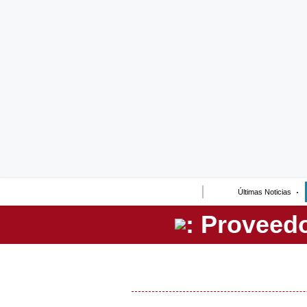
Lo último
Peru Quiosco
Portada
Empresas
Management & Empleo
Economía
Últimas Noticias
Mercados
Perú
Política
Tu Dinero