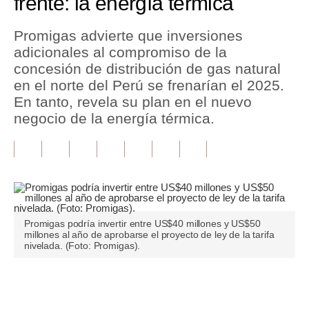
frente: la energía térmica
Tu Dinero
Promigas advierte que inversiones
adicionales al compromiso de la
Finanzas Personales
concesión de distribución de gas natural
Inmobiliarias
en el norte del Perú se frenarían el 2025.
En tanto, revela su plan en el nuevo
Plus G
negocio de la energía térmica.
Opinión
Editorial
Pregunta de hoy
Blogs
Promigas podría invertir entre US$40 millones y US$50
millones al año de aprobarse el proyecto de ley de la tarifa
nivelada. (Foto: Promigas).
Tendencias
Lujo
Únete a nuestro canal
Viajes