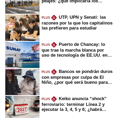
peajes: ¿qué implicaría los
usuarios?
UTP, UPN y Senati: las
PLUS
G
razones por la que los capitalinos
las prefieren para estudiar
Puerto de Chancay: lo
PLUS
G
que trae la marcha blanca por
uso de tecnología de EE.UU. en
mercancías
Bancos se pondrán duros
PLUS
G
con empresas por culpa de El
Niño, ¿por qué será bueno para
ahorristas?
Keiko anuncia “shock”
PLUS
G
ferroviario: terminar Línea 2 y
ejecutar la 3, 4, 5 y 6; ¿habrá
avances?