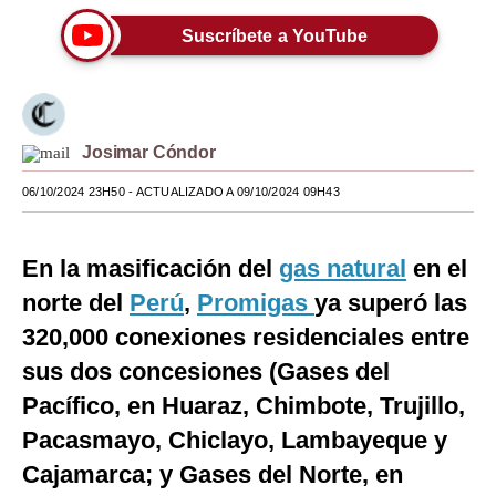
Moda
Suscríbete a YouTube
Estilos
Mundo
Josimar Cóndor
EEUU
06/10/2024 23H50
- ACTUALIZADO A 09/10/2024 09H43
México
España
En la masificación del
gas natural
en el
norte del
Internacional
Perú
,
Promigas
ya superó las
320,000 conexiones residenciales entre
Tecnología
sus dos concesiones (Gases del
Club del Suscriptor
Pacífico, en Huaraz, Chimbote, Trujillo,
Mix
Pacasmayo, Chiclayo, Lambayeque y
Cajamarca; y Gases del Norte, en
G de Gestión