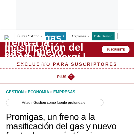
Últimas Noticias
Empresas G
Empresas
G de Gestión
Finanzas
Lo último
Peru Quiosco
SUSCRÍBETE
Portada
EXCLUSIVO PARA SUSCRIPTORES
Empresas
PLUS
G
Management & Empleo
GESTION
>
ECONOMIA
>
EMPRESAS
Economía
Añadir
Gestión
como fuente preferida en
Mercados
Promigas, un freno a la
Perú
masificación del gas y nuevo
Política