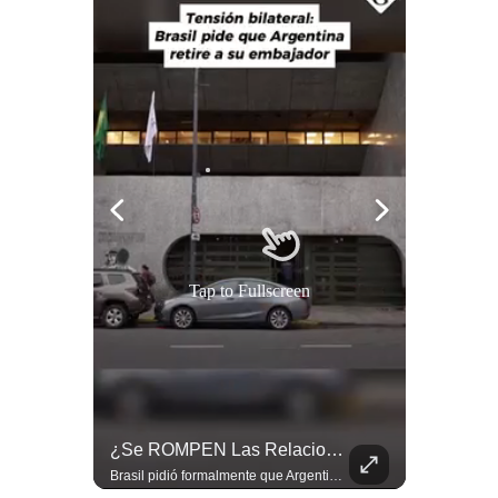
Politica
De
Cookies
Preguntas
Frecuentes
Tap to Fullscreen
¿Por Qué Irán Ya NO Le Teme A Donald Trump? | #radar24
¿Se ROMPEN Las Relaciones Entre Brasil Y Argentina? | Gestión Mundo
Según el entrevistado, las repetidas amenazas de Donald Trump y sus posteriores retrocesos habrían reducido su credibilidad ante Irán. Los nuevos sectores radicales iraníes interpretarían esta conducta como una señal de debilidad y considerarían que resistir durante meses frente a Estados Unidos ya representa una victoria. #DonaldTrump #Irán #EstadosUnidos #Geopolitica #NoticiasInternacionales #Shorts #MedioOriente 👉 Suscríbete y activa la campana para no perderte nuestro análisis diario. 🌎 Síguenos en nuestras redes sociales: 📌 Web oficial: https://gestion.pe/mundo/ 📌 LinkedIn: http://bit.ly/3HYIET0 📌 X (Twitter): http://bit.ly/4noZtX9 📌 TikTok: http://bit.ly/4evB6TO
Brasil pidió formalmente que Argentina retire a su embajador tras los cruces verbales entre Javier Milei y Lula da Silva. La crisis bilateral alcanza su punto más crítico en años. #PoliticaLatinoamericana #CrisisDiplomatica #MileiVsLula #BuenosAires #NoticiasDeHoy #Shorts 👉 Suscríbete y activa la campana para no perderte nuestro análisis diario. 🌎 Síguenos en nuestras redes sociales: 📌 Web oficial: https://gestion.pe/mundo/ 📌 LinkedIn: http://bit.ly/3HYIET0 📌 X (Twitter): http://bit.ly/4noZtX9 📌 TikTok: http://bit.ly/4evB6TO