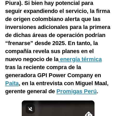
Piura). Si bien hay potencial para
Notas Contratadas
seguir expandiendo el servicio, la firma
Podcast
de origen colombiano alerta que las
inversiones adicionales para la primera
Gestión TV
de dichas áreas de operación podrían
Videos
“frenarse” desde 2025. En tanto, la
Fotogalerías
compañía revela sus planes en el
nuevo negocio de la
energía térmica
tras la reciente compra de la
gestion.pe
generadora GPI Power Company en
¿quiénes
Paita
, en la entrevista con Miguel Maal,
Somos?
gerente general de
Promigas Perú
.
Términos
Y
Condiciones
Política
De
Privacidad