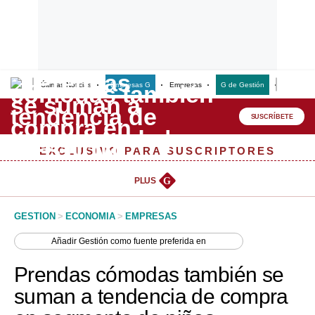
Últimas Noticias
Empresas G
Empresas
G de Gestión
Finanzas
Lo último
Peru Quiosco
SUSCRÍBETE
Portada
EXCLUSIVO PARA SUSCRIPTORES
Empresas
PLUS
G
Management & Empleo
GESTION
>
ECONOMIA
>
EMPRESAS
Economía
Añadir
Gestión
como fuente preferida en
Mercados
Prendas cómodas también se
Perú
suman a tendencia de compra
Política