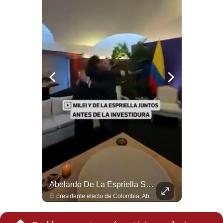
Notas Contratadas
Podcast
Gestión TV
Videos
Fotogalerías
gestion.pe
¿quiénes
Somos?
Términos
Y
¿Irán Se Está Convirtiendo En Un Régimen Militar? | #radar24
Abelardo De La Espriella Se Reúne Con Javier Milei En Cali | Gestión Mundo
Condiciones
Esteban Silva, politólogo internacional, señala que algunos analistas consideran que la estructura religiosa iraní estaría sirviendo para sostener el poder de una cúpula militar. Explica que la Guardia Revolucionaria está aumentando su influencia sobre la seguridad, las decisiones estratégicas y hasta asuntos económicos como el estrecho de Ormuz. #Iran #GuardiaRevolucionaria #Geopolitica #NoticiasInternacionales #Shorts 👉 Suscríbete y activa la campana para no perderte nuestro análisis diario. 🌎 Síguenos en nuestras redes sociales: 📌 Web oficial: https://gestion.pe/mundo/ 📌 LinkedIn: http://bit.ly/3HYIET0 📌 X (Twitter): http://bit.ly/4noZtX9 📌 TikTok: http://bit.ly/4evB6TO
El presidente electo de Colombia, Abelardo de la Espriella, sostuvo una reunión bilateral en Cali con el mandatario argentino Javier Milei. El encuentro se dio pocas horas antes de la ceremonia de investidura presidencial para el periodo 2026-2030, marcando el inicio de una nueva alianza estratégica regional. #DeLaEspriella #JavierMilei #Colombia #Argentina #PoliticaLatina #Shorts 👉 Suscríbete y activa la campana para no perderte nuestro análisis diario. 🌎 Síguenos en nuestras redes sociales: 📌 Web oficial: https://gestion.pe/mundo/ 📌 LinkedIn: http://bit.ly/3HYIET0 📌 X (Twitter): http://bit.ly/4noZtX9 📌 TikTok: http://bit.ly/4evB6TO
Política
De
Privacidad