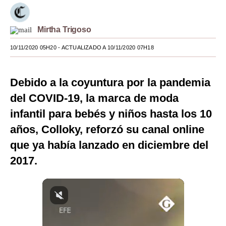
Moda
Mirtha Trigoso
Estilos
10/11/2020 05H20
- ACTUALIZADO A 10/11/2020 07H18
Mundo
EEUU
Debido a la coyuntura por la pandemia
México
del COVID-19, la marca de moda
infantil para bebés y niños hasta los 10
España
años, Colloky, reforzó su canal online
Internacional
que ya había lanzado en diciembre del
Tecnología
2017.
Club del Suscriptor
Mix
G de Gestión