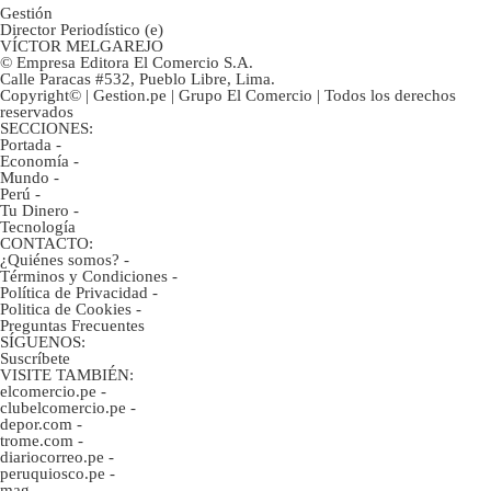
Gestión
Director Periodístico (e)
VÍCTOR MELGAREJO
© Empresa Editora El Comercio S.A.
Calle Paracas #532, Pueblo Libre, Lima.
Copyright© | Gestion.pe | Grupo El Comercio | Todos los derechos
reservados
SECCIONES:
Portada
-
Economía
-
Mundo
-
Perú
-
Tu Dinero
-
Tecnología
CONTACTO:
¿Quiénes somos?
-
Términos y Condiciones
-
Política de Privacidad
-
Politica de Cookies
-
Preguntas Frecuentes
SÍGUENOS:
Suscríbete
VISITE TAMBIÉN:
elcomercio.pe
-
clubelcomercio.pe
-
depor.com
-
trome.com
-
diariocorreo.pe
-
peruquiosco.pe
-
mag