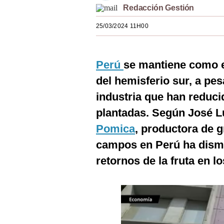
Redacción Gestión
Estilos
25/03/2024 11H00
Mundo
EEUU
Perú
se mantiene como 
México
del hemisferio sur, a pe
España
industria que han reduci
Internacional
plantadas. Según José L
Pomica
, productora de 
Tecnología
campos en Perú ha dismi
Club del Suscriptor
retornos de la fruta en l
Mix
G de Gestión
Notas Contratadas