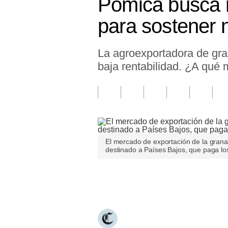
Pomica busca 
Finanzas Personales
para sostener 
Inmobiliarias
La agroexportadora de gra
Plus G
baja rentabilidad. ¿A qué
Opinión
Editorial
Pregunta de hoy
Blogs
El mercado de exportación de la gran
destinado a Países Bajos, que paga los
Tendencias
Lujo
Únete a nuestro canal
Viajes
Moda