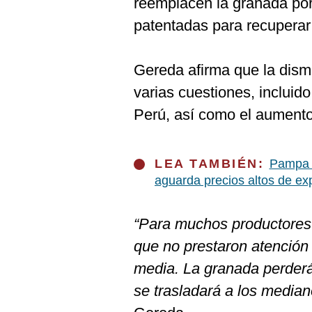
reemplacen la granada po
De
Cookies
patentadas para recuperar
Preguntas
Frecuentes
Gereda afirma que la dismi
varias cuestiones, incluid
Perú, así como el aumento 
LEA TAMBIÉN:
Pampa B
aguarda precios altos de ex
“Para muchos productores es
que no prestaron atención 
media. La granada perderá
se trasladará a los media