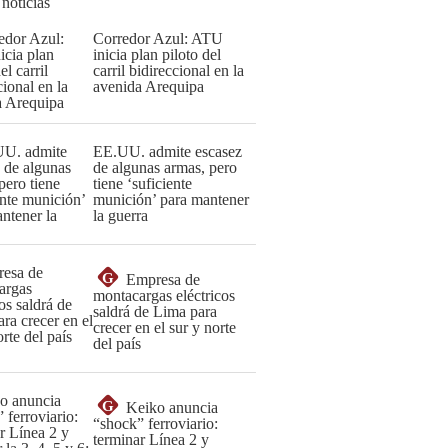
 noticias
Corredor Azul: ATU
inicia plan piloto del
carril bidireccional en la
avenida Arequipa
EE.UU. admite escasez
de algunas armas, pero
tiene ‘suficiente
munición’ para mantener
la guerra
G
Empresa de
montacargas eléctricos
saldrá de Lima para
crecer en el sur y norte
del país
G
Keiko anuncia
“shock” ferroviario:
terminar Línea 2 y