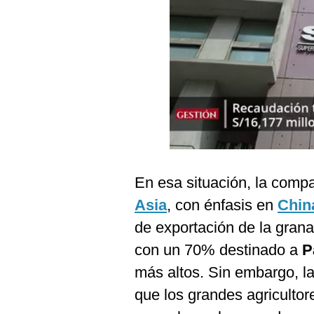
Podcast
Gestión TV
Videos
Fotogalerías
gestion.pe
¿quiénes
En esa situación, la comp
Somos?
Asia
, con énfasis en
Chi
Términos
de exportación de la gran
Y
Condiciones
con un 70% destinado a
P
Política
más altos. Sin embargo, l
De
Privacidad
que los grandes agricultor
Politica