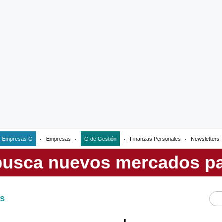
Empresas G
Empresas
G de Gestión
Finanzas Personales
Newsletters
S