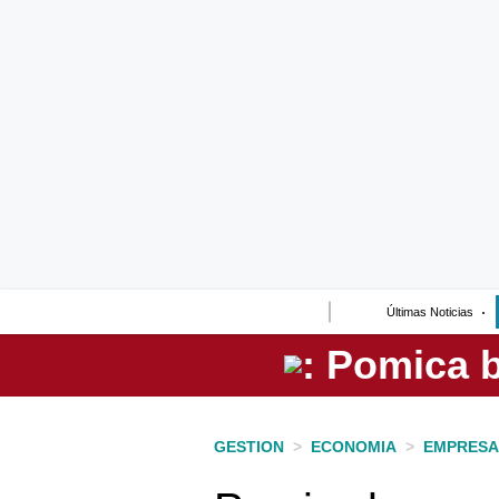
Lo último
Peru Quiosco
Portada
Empresas
Management & Empleo
Economía
Últimas Noticias
Mercados
Perú
Política
GESTION
>
ECONOMIA
>
EMPRESA
Tu Dinero