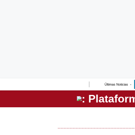
Lo último
Peru Quiosco
Portada
Empresas
Management & Empleo
Economía
Últimas Noticias
Mercados
Perú
Política
Tu Dinero