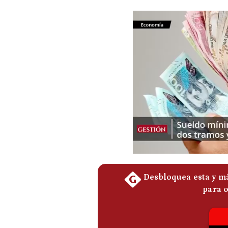
Podcast
Gestión TV
Videos
Fotogalerías
gestion.pe
¿quiénes
Somos?
Términos
Y
Condiciones
Política
De
Privacidad
Politica