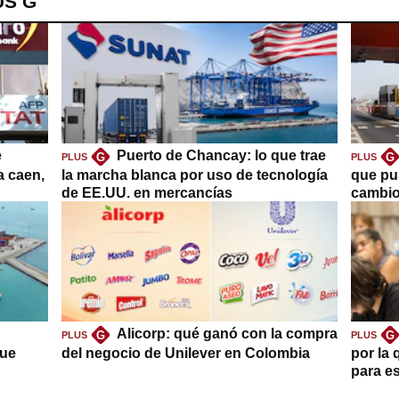
US G
e
Puerto de Chancay: lo que trae
G
G
PLUS
PLUS
a caen,
la marcha blanca por uso de tecnología
que pu
de EE.UU. en mercancías
cambio
Alicorp: qué ganó con la compra
G
G
PLUS
PLUS
que
del negocio de Unilever en Colombia
por la 
para es