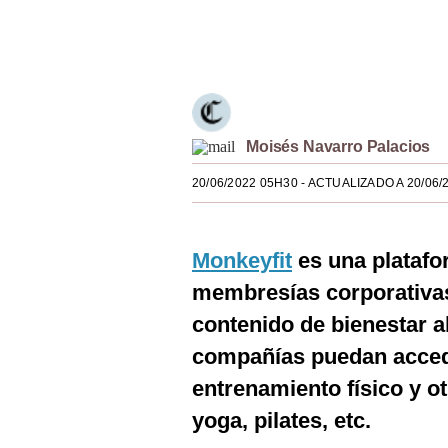
Estilos
Únete a nuestro canal
Mundo
EEUU
México
Moisés Navarro Palacios
España
20/06/2022 05H30
- ACTUALIZADO A 20/06/
Internacional
Monkeyfit
es una platafor
Tecnología
membresías corporativas
Club del Suscriptor
contenido de bienestar a
Mix
compañías puedan acceder
G de Gestión
entrenamiento físico y o
yoga, pilates, etc.
Notas Contratadas