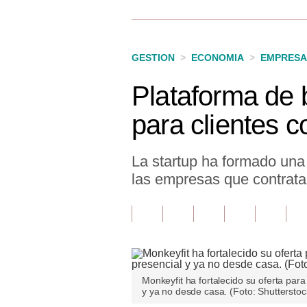
Finanzas Personales
Inmobiliarias
GESTION
>
ECONOMIA
>
EMPRESA
Plus G
Plataforma de 
Opinión
para clientes c
Editorial
Pregunta de hoy
La startup ha formado una
las empresas que contrata
Blogs
Tendencias
Lujo
Viajes
Monkeyfit ha fortalecido su oferta par
y ya no desde casa. (Foto: Shutterstoc
Moda