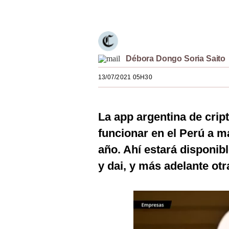
Únete a nuestro canal
Estilos
Mundo
EEUU
Débora Dongo Soria Saito
México
13/07/2021 05H30
España
Internacional
La app argentina de cri
funcionar en el Perú a má
Tecnología
año. Ahí estará disponibl
Club del Suscriptor
y dai, y más adelante otr
Mix
G de Gestión
Notas Contratadas