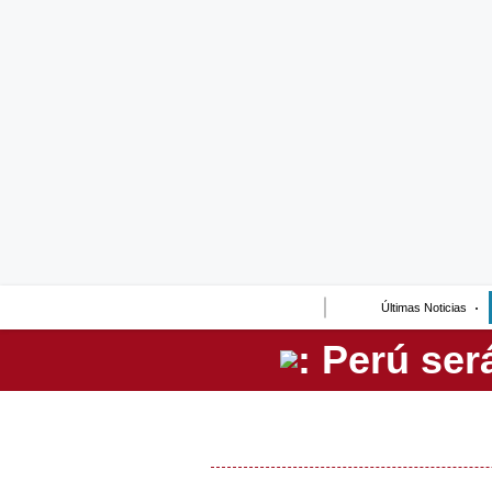
Lo último
Peru Quiosco
Portada
Empresas
Management & Empleo
Economía
Últimas Noticias
Mercados
Perú
Política
Tu Dinero