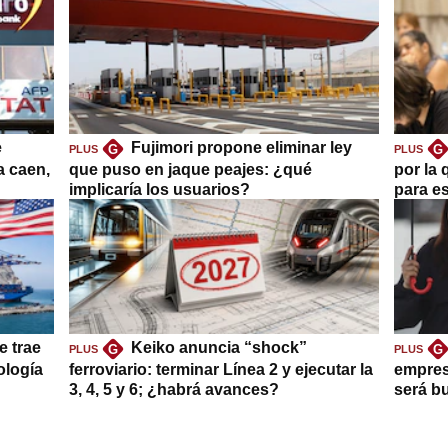
e
Fujimori propone eliminar ley
G
G
PLUS
PLUS
a caen,
que puso en jaque peajes: ¿qué
por la 
implicaría los usuarios?
para es
e trae
Keiko anuncia “shock”
G
G
PLUS
PLUS
ología
ferroviario: terminar Línea 2 y ejecutar la
empres
3, 4, 5 y 6; ¿habrá avances?
será b