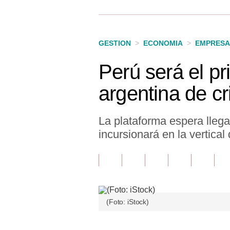
Finanzas Personales
Inmobiliarias
GESTION
>
ECONOMIA
>
EMPRESA
Plus G
Perú será el p
Opinión
argentina de c
Editorial
Pregunta de hoy
La plataforma espera llega
incursionará en la vertical
Blogs
Tendencias
Lujo
Viajes
(Foto: iStock)
Moda