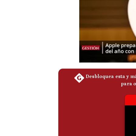
Podcast
Gestión TV
Videos
Fotogalerías
gestion.pe
¿quiénes
Somos?
Términos
Y
Condiciones
Política
De
Privacidad
Politica