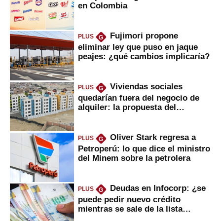
en Colombia
Fujimori propone
PLUS
G
eliminar ley que puso en jaque
peajes: ¿qué cambios implicaría?
Viviendas sociales
PLUS
G
quedarían fuera del negocio de
alquiler: la propuesta del
gobierno
Oliver Stark regresa a
PLUS
G
Petroperú: lo que dice el ministro
del Minem sobre la petrolera
Deudas en Infocorp: ¿se
PLUS
G
puede pedir nuevo crédito
mientras se sale de la lista
negra?