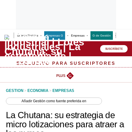
Últimas Noticias
Empresas G
Empresas
G de Gestión
Finanzas
Lo último
Peru Quiosco
SUSCRÍBETE
Portada
EXCLUSIVO PARA SUSCRIPTORES
Empresas
PLUS
G
Management & Empleo
GESTION
>
ECONOMIA
>
EMPRESAS
Economía
Añadir
Gestión
como fuente preferida en
Mercados
La Chutana: su estrategia de
Perú
micro lotizaciones para atraer a
Política