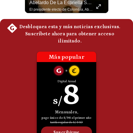
La Verdadera Razón Por La Que China Apoya A Irán | Gestión Mundo
Abelardo De La Espriella Se Reúne Con Javier Milei En Cali | Gestión Mundo
Politica
Guido Larson, analista internacional explica que la guerra no puede entenderse únicamente como un enfrentamiento entre Estados Unidos e Irán, sino también dentro de la competencia global entre Washington y Pekín. El analista sostiene que China mantiene su relación petrolera con Irán y que le interesa que Estados Unidos consuma recursos y pierda influencia. 🚀 ¿Quieres entender el mundo sin ruido? Únete a nuestra comunidad y forma parte del cambio. #GestiónNewsroomLive #NoticiasGlobales #AnálisisGeopolítico #EconomíaMundial #IA #Geopolítica #LatinosEnUSA #NoticiasEnEspañol 👉 Suscríbete y activa la campana para no perderte nuestro análisis diario. 🌎 Síguenos en nuestras redes sociales: 📌 Web oficial: https://gestion.pe/mundo/ 📌 LinkedIn: http://bit.ly/3HYIET0 📌 X (Twitter): http://bit.ly/4noZtX9 📌 TikTok: http://bit.ly/4evB6TO
El presidente electo de Colombia, Abelardo de la Espriella, sostuvo una reunión bilateral en Cali con el mandatario argentino Javier Milei. El encuentro se dio pocas horas antes de la ceremonia de investidura presidencial para el periodo 2026-2030, marcando el inicio de una nueva alianza estratégica regional. #DeLaEspriella #JavierMilei #Colombia #Argentina #PoliticaLatina #Shorts 👉 Suscríbete y activa la campana para no perderte nuestro análisis diario. 🌎 Síguenos en nuestras redes sociales: 📌 Web oficial: https://gestion.pe/mundo/ 📌 LinkedIn: http://bit.ly/3HYIET0 📌 X (Twitter): http://bit.ly/4noZtX9 📌 TikTok: http://bit.ly/4evB6TO
De
Cookies
Preguntas
Frecuentes