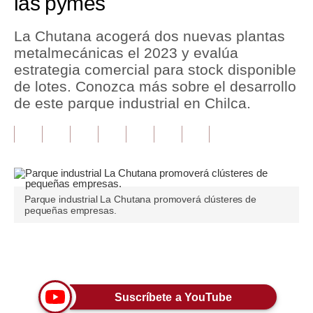
las pymes
Tu Dinero
La Chutana acogerá dos nuevas plantas
metalmecánicas el 2023 y evalúa
Finanzas Personales
estrategia comercial para stock disponible
Inmobiliarias
de lotes. Conozca más sobre el desarrollo
de este parque industrial en Chilca.
Plus G
Opinión
Editorial
Pregunta de hoy
Parque industrial La Chutana promoverá clústeres de
pequeñas empresas.
Blogs
Tendencias
Únete a nuestro canal
Lujo
Suscríbete a YouTube
Viajes