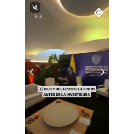
Notas Contratadas
Podcast
Gestión TV
Videos
Fotogalerías
gestion.pe
¿quiénes
Somos?
Términos
Y
Condiciones
Política
De
Privacidad