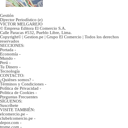
Gestión
Director Periodístico (e)
VÍCTOR MELGAREJO
© Empresa Editora El Comercio S.A.
Calle Paracas #532, Pueblo Libre, Lima.
Copyright© | Gestion.pe | Grupo El Comercio | Todos los derechos
reservados
SECCIONES:
Portada
-
Economía
-
Mundo
-
Perú
-
Tu Dinero
-
Tecnología
CONTACTO:
¿Quiénes somos?
-
Términos y Condiciones
-
Política de Privacidad
-
Politica de Cookies
-
Preguntas Frecuentes
SÍGUENOS:
Suscríbete
VISITE TAMBIÉN:
elcomercio.pe
-
clubelcomercio.pe
-
depor.com
-
trome.com
-