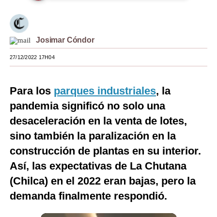
Moda
Estilos
Josimar Cóndor
Mundo
27/12/2022 17H04
EEUU
Para los
parques industriales
, la
México
pandemia significó no solo una
España
desaceleración en la venta de lotes,
Internacional
sino también la paralización en la
construcción de plantas en su interior.
Tecnología
Así, las expectativas de La Chutana
Club del Suscriptor
(Chilca) en el 2022 eran bajas, pero la
Mix
demanda finalmente respondió.
G de Gestión