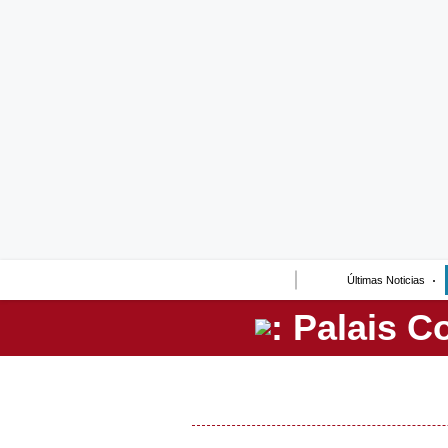
Lo último
Peru Quiosco
Portada
Empresas
Management & Empleo
Economía
Últimas Noticias
Mercados
Perú
Política
Tu Dinero