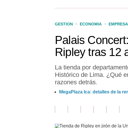
Finanzas Personales
Inmobiliarias
GESTION
>
ECONOMIA
>
EMPRESA
Plus G
Palais Concert:
Opinión
Ripley tras 12
Editorial
Pregunta de hoy
La tienda por departamento
Histórico de Lima. ¿Qué em
Blogs
razones detrás.
Tendencias
MegaPlaza Ica: detalles de la r
Lujo
Viajes
Moda