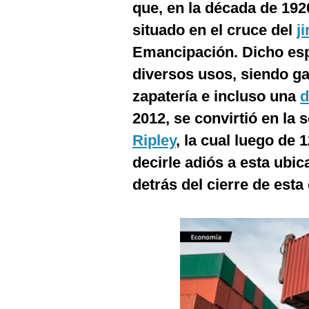
que, en la década de 1920
Podcast
situado en el cruce del
j
Gestión TV
Emancipación. Dicho espa
Videos
diversos usos, siendo ga
Fotogalerías
zapatería e incluso una
d
2012, se convirtió en la 
Ripley
, la cual luego de
gestion.pe
decirle adiós a esta ubi
¿quiénes
detrás del cierre de esta
Somos?
Términos
Y
Condiciones
Política
De
Privacidad
Politica