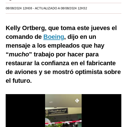
Moda
08/08/2024 12H08
- ACTUALIZADO A 08/08/2024 12H32
Estilos
Kelly Ortberg, que toma este jueves el
Mundo
comando de
Boeing
, dijo en un
EEUU
mensaje a los empleados que hay
“
mucho
” trabajo por hacer para
México
restaurar la confianza en el fabricante
España
de aviones y se mostró optimista sobre
Internacional
el futuro.
Tecnología
Club del Suscriptor
Mix
G de Gestión