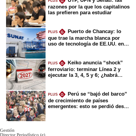
PLUS
G
razones por la que los capitalinos
las prefieren para estudiar
Puerto de Chancay: lo
PLUS
G
que trae la marcha blanca por
uso de tecnología de EE.UU. en
mercancías
Keiko anuncia “shock”
PLUS
G
ferroviario: terminar Línea 2 y
ejecutar la 3, 4, 5 y 6; ¿habrá
avances?
Perú se “bajó del barco”
PLUS
G
de crecimiento de países
emergentes: esto se perdió desde
2022
Gestión
Director Periodístico (e)