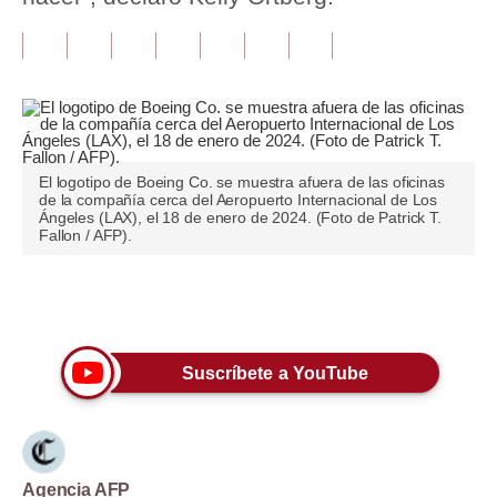
Tu Dinero
Finanzas Personales
Inmobiliarias
Plus G
El logotipo de Boeing Co. se muestra afuera de las oficinas
de la compañía cerca del Aeropuerto Internacional de Los
Ángeles (LAX), el 18 de enero de 2024. (Foto de Patrick T.
Opinión
Fallon / AFP).
Editorial
Únete a nuestro canal
Pregunta de hoy
Blogs
Suscríbete a YouTube
Tendencias
Lujo
Viajes
Agencia AFP