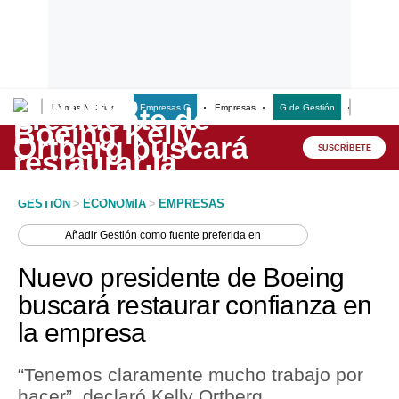
Últimas Noticias
Empresas G
Empresas
G de Gestión
Finanzas
Lo último
Peru Quiosco
SUSCRÍBETE
Portada
GESTION
>
ECONOMIA
>
EMPRESAS
Empresas
Añadir
Gestión
como fuente preferida en
Management & Empleo
Nuevo presidente de Boeing
Economía
buscará restaurar confianza en
la empresa
Mercados
Perú
“Tenemos claramente mucho trabajo por
hacer”, declaró Kelly Ortberg.
Política