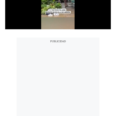
Notas Contratadas
Podcast
Gestión TV
Videos
Fotogalerías
gestion.pe
¿quiénes
Somos?
Términos
Y
Condiciones
Política
De
Privacidad