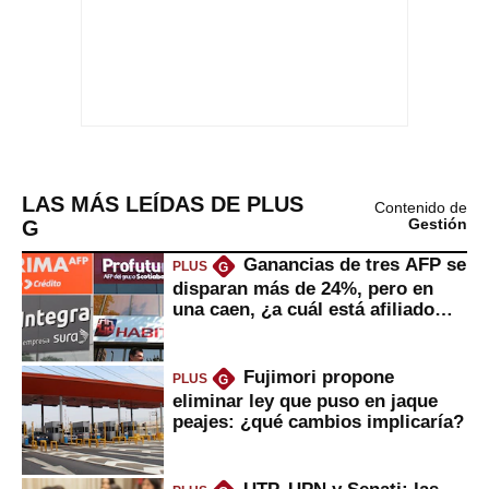
LAS MÁS LEÍDAS DE PLUS
Contenido de
G
Gestión
Ganancias de tres AFP se
PLUS
G
disparan más de 24%, pero en
una caen, ¿a cuál está afiliado
usted?
Fujimori propone
PLUS
G
eliminar ley que puso en jaque
peajes: ¿qué cambios implicaría?
UTP, UPN y Senati: las