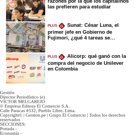
razones por la que los capitalinos
las prefieren para estudiar
Sunat: César Luna, el
PLUS
G
primer jefe en Gobierno de
Fujimori, ¿qué 4 tareas se
marcan urgentes?
Alicorp: qué ganó con la
PLUS
G
compra del negocio de Unilever
en Colombia
Gestión
Director Periodístico (e)
VÍCTOR MELGAREJO
© Empresa Editora El Comercio S.A.
Calle Paracas #532, Pueblo Libre, Lima.
Copyright© | Gestion.pe | Grupo El Comercio | Todos los derechos
reservados
SECCIONES:
Portada
-
Economía
-