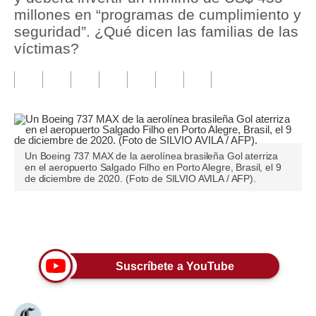
millones en “programas de cumplimiento y
Tu Dinero
seguridad”. ¿Qué dicen las familias de las
víctimas?
Finanzas Personales
Inmobiliarias
Plus G
Opinión
Un Boeing 737 MAX de la aerolínea brasileña Gol aterriza
en el aeropuerto Salgado Filho en Porto Alegre, Brasil, el 9
Editorial
de diciembre de 2020. (Foto de SILVIO AVILA / AFP).
Pregunta de hoy
Únete a nuestro canal
Blogs
Tendencias
Suscríbete a YouTube
Lujo
Viajes