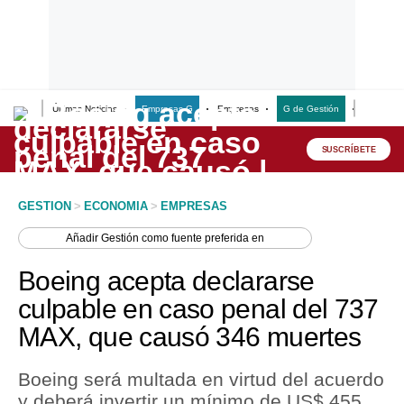
Últimas Noticias
Empresas G
Empresas
G de Gestión
Finanzas
Lo último
Peru Quiosco
SUSCRÍBETE
Portada
GESTION
>
ECONOMIA
>
EMPRESAS
Empresas
Añadir
Gestión
como fuente preferida en
Management & Empleo
Boeing acepta declararse
Economía
culpable en caso penal del 737
MAX, que causó 346 muertes
Mercados
Perú
Boeing será multada en virtud del acuerdo
y deberá invertir un mínimo de US$ 455
Política