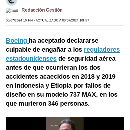
Moda
Redacción Gestión
Estilos
08/07/2024 10H44
- ACTUALIZADO A 08/07/2024 10H57
Mundo
Boeing
ha aceptado declararse
EEUU
culpable de engañar a los
reguladores
México
estadounidenses
de seguridad aérea
antes de que ocurrieran los dos
España
accidentes acaecidos en 2018 y 2019
Internacional
en Indonesia y Etiopía por fallos de
Tecnología
diseño en su modelo 737 MAX, en los
Club del Suscriptor
que murieron 346 personas.
Mix
G de Gestión