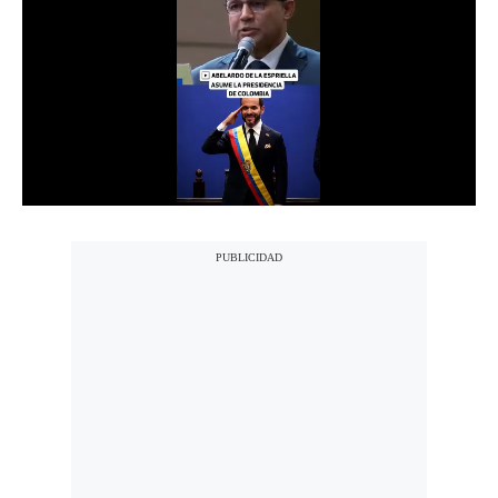
Notas Contratadas
Podcast
Gestión TV
Videos
Fotogalerías
gestion.pe
¿quiénes
Somos?
Términos
Y
Condiciones
Política
De
Privacidad