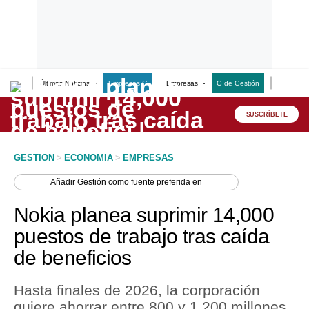
Últimas Noticias
Empresas G
Empresas
G de Gestión
Finanzas
Lo último
Peru Quiosco
SUSCRÍBETE
Portada
GESTION
>
ECONOMIA
>
EMPRESAS
Empresas
Añadir
Gestión
como fuente preferida en
Management & Empleo
Nokia planea suprimir 14,000
Economía
puestos de trabajo tras caída
de beneficios
Mercados
Perú
Hasta finales de 2026, la corporación
quiere ahorrar entre 800 y 1,200 millones
Política