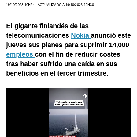
19/10/2023 10H24
- ACTUALIZADO A 19/10/2023 10H30
Moda
Estilos
El gigante finlandés de las
Mundo
telecomunicaciones
Nokia
anunció este
jueves sus planes para suprimir 14,000
EEUU
empleos
con el fin de reducir costes
México
tras haber sufrido una caída en sus
España
beneficios en el tercer trimestre.
Internacional
Tecnología
Club del Suscriptor
Mix
G de Gestión