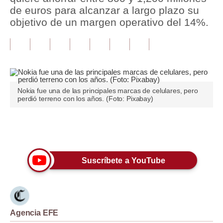
de euros para alcanzar a largo plazo su
Tu Dinero
objetivo de un margen operativo del 14%.
Finanzas Personales
Inmobiliarias
Plus G
Nokia fue una de las principales marcas de celulares, pero
Opinión
perdió terreno con los años. (Foto: Pixabay)
Editorial
Únete a nuestro canal
Pregunta de hoy
Blogs
Suscríbete a YouTube
Tendencias
Lujo
Agencia EFE
Viajes