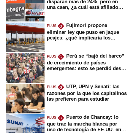
disparan más de 24%, pero en
una caen, ¿a cuál está afiliado
usted?
Fujimori propone
PLUS
G
eliminar ley que puso en jaque
peajes: ¿qué implicaría los
usuarios?
Perú se “bajó del barco”
PLUS
G
de crecimiento de países
emergentes: esto se perdió desde
2022
UTP, UPN y Senati: las
PLUS
G
razones por la que los capitalinos
las prefieren para estudiar
Puerto de Chancay: lo
PLUS
G
que trae la marcha blanca por
uso de tecnología de EE.UU. en