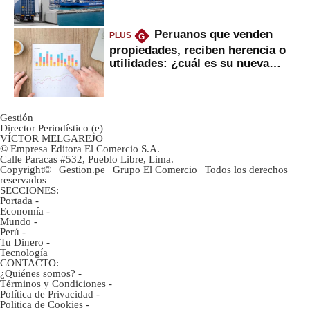
mercancías
Peruanos que venden
PLUS
G
propiedades, reciben herencia o
utilidades: ¿cuál es su nueva
inversión clave?
Gestión
Director Periodístico (e)
VÍCTOR MELGAREJO
© Empresa Editora El Comercio S.A.
Calle Paracas #532, Pueblo Libre, Lima.
Copyright© | Gestion.pe | Grupo El Comercio | Todos los derechos
reservados
SECCIONES:
Portada
-
Economía
-
Mundo
-
Perú
-
Tu Dinero
-
Tecnología
CONTACTO:
¿Quiénes somos?
-
Términos y Condiciones
-
Política de Privacidad
-
Politica de Cookies
-