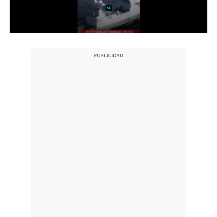
Notas Contratadas
Podcast
Gestión TV
Videos
Fotogalerías
gestion.pe
¿quiénes
Somos?
Términos
Y
Condiciones
Política
De
Privacidad