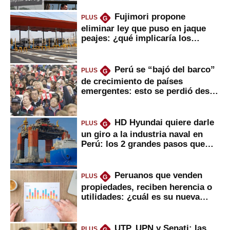
Fujimori propone
PLUS
G
eliminar ley que puso en jaque
peajes: ¿qué implicaría los
usuarios?
Perú se “bajó del barco”
PLUS
G
de crecimiento de países
emergentes: esto se perdió desde
2022
HD Hyundai quiere darle
PLUS
G
un giro a la industria naval en
Perú: los 2 grandes pasos que
daría
Peruanos que venden
PLUS
G
propiedades, reciben herencia o
utilidades: ¿cuál es su nueva
inversión clave?
UTP, UPN y Senati: las
PLUS
G