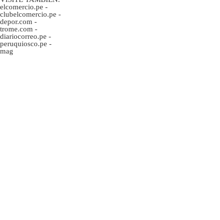
elcomercio.pe
-
clubelcomercio.pe
-
depor.com
-
trome.com
-
diariocorreo.pe
-
peruquiosco.pe
-
mag