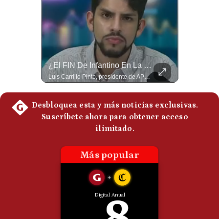
Politica
De
Cookies
Preguntas
Frecuentes
NOTICIAS DE ÚLTIMA HORA: EE.UU. Se Queda Sin Misiles En Medio Oriente
¿El FIN De Infantino En La FIFA? El Grave Pronóstico Sobre Su Renuncia | #EnClaveEconómica
NOTICIAS DE ÚLTIMA HORA: 1️⃣ EE.UU.: Habría gastado casi el 80% de sus misiles más avanzados (THAAD), un factor clave en las decisiones de Donald Trump frente a Irán. 2️⃣ Argentina y Brasil: Tensión diplomática escala; Brasil solicita el regreso del embajador argentino tras fuertes declaraciones de Javier Milei. 3️⃣ México: Asesinan al influencer César Gastélum a balazos durante una transmisión en vivo en Culiacán, Sinaloa. 4️⃣ Alemania: Ataque con dron explosivo obliga a suspender el aeropuerto de Leipzig, punto logístico clave de la OTAN para enviar material a Ucrania. ¿Qué noticia te parece la más impactante del día? ¡Te leo en los comentarios! 👇 #EEUU #JavierMilei #CesarGastelum #Alemania #Noticias #UltimaHora #NoticiasDelDia 🚀 ¿Quieres entender el mundo sin ruido? Únete a nuestra comunidad y forma parte del cambio. #GestiónNewsroomLive #NoticiasGlobales #AnálisisGeopolítico #EconomíaMundial #IA #Geopolítica #LatinosEnUSA #NoticiasEnEspañol 👉 Suscríbete y activa la campana para no perderte nuestro análisis diario. 🌎 Síguenos en nuestras redes sociales: 📌 Web oficial: https://gestion.pe/mundo/ 📌 LinkedIn: http://bit.ly/3HYIET0 📌 X (Twitter): http://bit.ly/4noZtX9 📌 TikTok: http://bit.ly/4evB6TO
Luis Carrillo Pinto, presidente de APEMD pronostica meses muy difíciles para Infantino y sostiene que una mayor presión de la UEFA, junto con nuevas investigaciones periodísticas, podría llevarlo a dimitir. También menciona renuncias internas y acusaciones de que el proyecto fue impulsado por una sola persona. #GianniInfantino #FIFA #UEFA #LuisCarrilloPinto #APEMD #Futbol #NoticiasDeportivas #Mundial #Shorts 👉 Suscríbete y activa la campana para no perderte nuestro análisis diario. 🌎 Síguenos en nuestras redes sociales: 📌 Web oficial: https://gestion.pe/mundo/ 📌 LinkedIn: http://bit.ly/3HYIET0 📌 X (Twitter): http://bit.ly/4noZtX9 📌 TikTok: http://bit.ly/4evB6TO