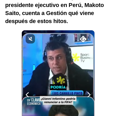
presidente ejecutivo en Perú, Makoto
Notas Contratadas
Saito, cuenta a Gestión qué viene
Podcast
después de estos hitos.
Gestión TV
Videos
Fotogalerías
gestion.pe
¿quiénes
Somos?
Términos
Y
Condiciones
Política
De
Privacidad