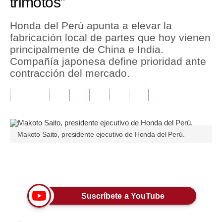
trimotos”
Tu Dinero
Honda del Perú apunta a elevar la
fabricación local de partes que hoy vienen
Finanzas Personales
principalmente de China e India.
Inmobiliarias
Compañía japonesa define prioridad ante
contracción del mercado.
Plus G
Opinión
Editorial
Makoto Saito, presidente ejecutivo de Honda del Perú.
Pregunta de hoy
Blogs
Únete a nuestro canal
Tendencias
Suscríbete a YouTube
Lujo
Viajes