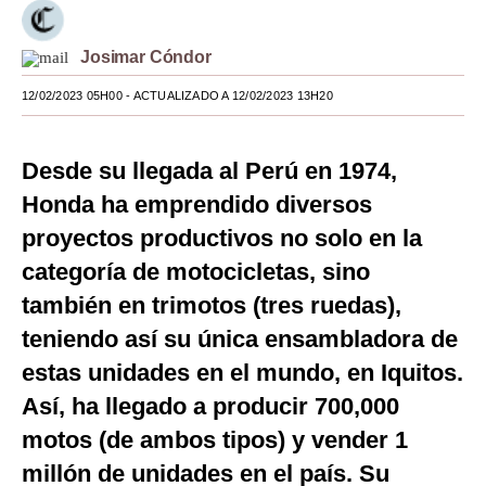
Moda
Josimar Cóndor
Estilos
12/02/2023 05H00
- ACTUALIZADO A 12/02/2023 13H20
Mundo
EEUU
Desde su llegada al Perú en 1974,
Honda ha emprendido diversos
México
proyectos productivos no solo en la
España
categoría de motocicletas, sino
Internacional
también en trimotos (tres ruedas),
teniendo así su única ensambladora de
Tecnología
estas unidades en el mundo, en Iquitos.
Club del Suscriptor
Así, ha llegado a producir 700,000
Mix
motos (de ambos tipos) y vender 1
G de Gestión
millón de unidades en el país. Su