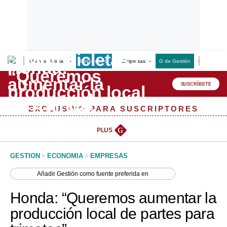
Últimas Noticias
Empresas G
Empresas
G de Gestión
Finanzas
Lo último
Peru Quiosco
SUSCRÍBETE
Portada
EXCLUSIVO PARA SUSCRIPTORES
Empresas
PLUS
G
Management & Empleo
GESTION
>
ECONOMIA
>
EMPRESAS
Economía
Añadir
Gestión
como fuente preferida en
Mercados
Honda: “Queremos aumentar la
Perú
producción local de partes para
Política