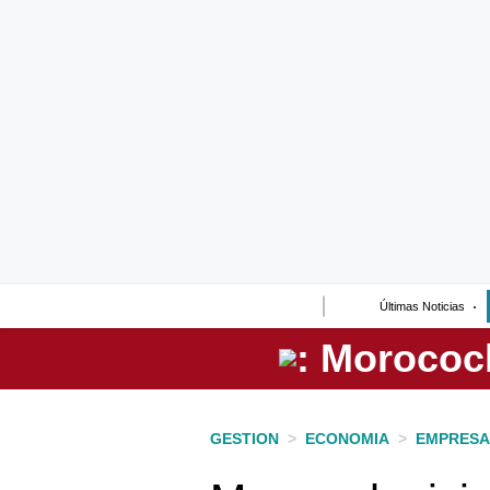
Lo último
Peru Quiosco
Portada
Empresas
Management & Empleo
Economía
Últimas Noticias
Mercados
Perú
Política
GESTION
>
ECONOMIA
>
EMPRESA
Tu Dinero