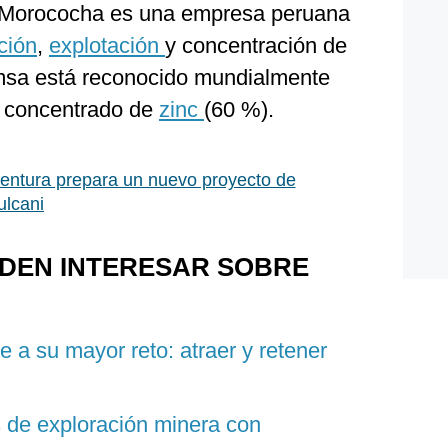
 Morococha es una empresa peruana
ción
,
explotación
y concentración de
msa está reconocido mundialmente
de concentrado de
zinc
(60 %).
ntura prepara un nuevo proyecto de
ulcani
EDEN INTERESAR SOBRE
e a su mayor reto: atraer y retener
s de exploración minera con