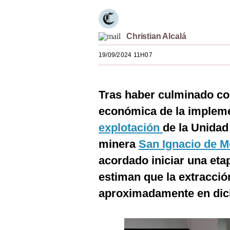
Estilos
Mundo
Christian Alcalá
EEUU
19/09/2024 11H07
México
España
Tras haber culminado con
económica de la implem
Internacional
explotación
de la Unidad
Tecnología
minera
San Ignacio de 
Club del Suscriptor
acordado iniciar una et
Mix
estiman que la extracció
aproximadamente en dic
G de Gestión
Notas Contratadas