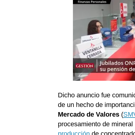
Podcast
Gestión TV
Videos
Fotogalerías
gestion.pe
¿quiénes
Somos?
Términos
Dicho anuncio fue comunic
Y
Condiciones
de un hecho de importanci
Política
Mercado de Valores
(
SM
De
Privacidad
procesamiento de mineral 
Politica
producción
de concentrado