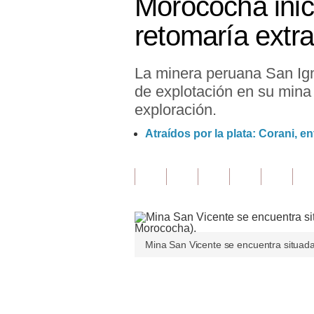
Morococha inic
Finanzas Personales
retomaría extr
Inmobiliarias
La minera peruana San Ig
Plus G
de explotación en su mina 
Opinión
exploración.
Editorial
Atraídos por la plata: Corani, e
Pregunta de hoy
Blogs
Tendencias
Lujo
Mina San Vicente se encuentra situada
Viajes
Únete a nuestro canal
Moda