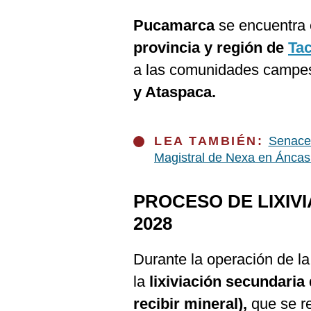
De
Cookies
Pucamarca
se encuentra e
Preguntas
provincia y región de
Ta
Frecuentes
a las comunidades campe
y Ataspaca.
LEA TAMBIÉN:
Senace 
Magistral de Nexa en Ánca
PROCESO DE LIXIV
2028
Durante la operación de l
la
lixiviación secundaria
recibir mineral),
que se r