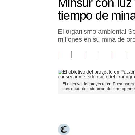
Minsur con luz
Finanzas Personales
tiempo de min
Inmobiliarias
El organismo ambiental Se
Plus G
millones en su mina de or
Opinión
Editorial
Pregunta de hoy
Blogs
El objetivo del proyecto en Pucamarca 
consecuente extensión del cronograma 
Tendencias
Lujo
Únete a nuestro canal
Viajes
Moda