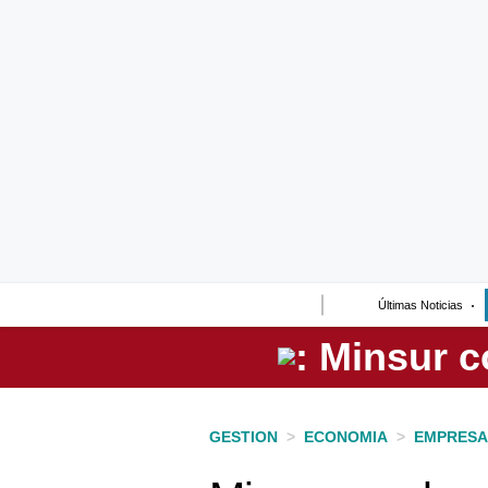
Lo último
Peru Quiosco
Portada
Empresas
Management & Empleo
Economía
Últimas Noticias
Mercados
Perú
Política
GESTION
>
ECONOMIA
>
EMPRESA
Tu Dinero