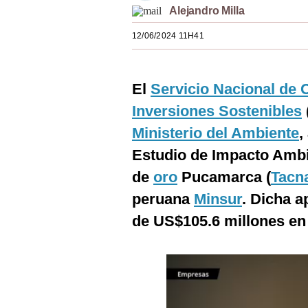
Alejandro Milla
Estilos
12/06/2024 11H41
Mundo
EEUU
El
Servicio Nacional de C
México
Inversiones Sostenibles
España
Ministerio del Ambiente
,
Internacional
Estudio de Impacto Ambie
de
oro
Pucamarca (
Tacn
Tecnología
peruana
Minsur
. Dicha a
Club del Suscriptor
de US$105.6 millones en 
Mix
G de Gestión
Notas Contratadas