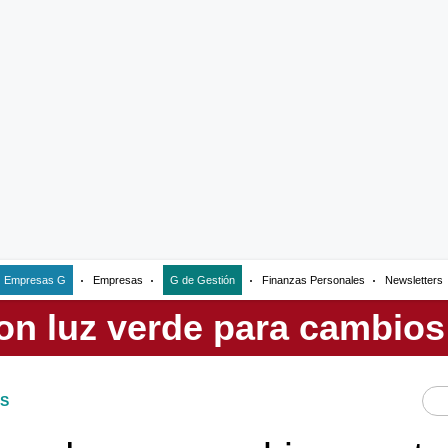
Empresas G
Empresas
G de Gestión
Finanzas Personales
Newsletters
S