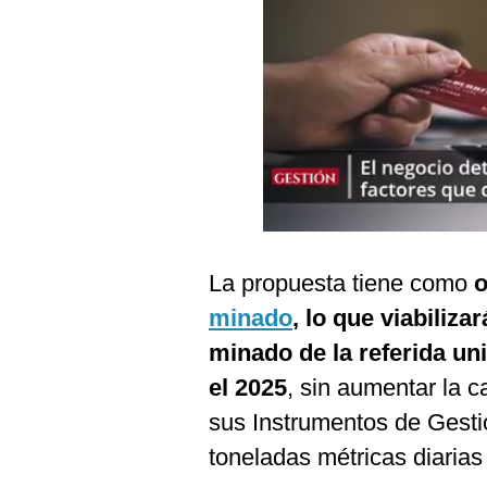
Podcast
Gestión TV
Videos
Fotogalerías
gestion.pe
¿quiénes
La propuesta tiene como
o
Somos?
minado
, lo que viabiliz
Términos
minado de la referida un
Y
Condiciones
el 2025
, sin aumentar la 
Política
sus Instrumentos de Gesti
De
Privacidad
toneladas métricas diaria
Politica