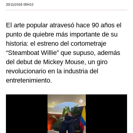
20/11/2018 05H10
Moda
Estilos
El arte popular atravesó hace 90 años el
Mundo
punto de quiebre más importante de su
historia: el estreno del cortometraje
EEUU
“Steamboat Willie” que supuso, además
México
del debut de Mickey Mouse, un giro
España
revolucionario en la industria del
entretenimiento.
Internacional
Tecnología
Club del Suscriptor
Mix
G de Gestión