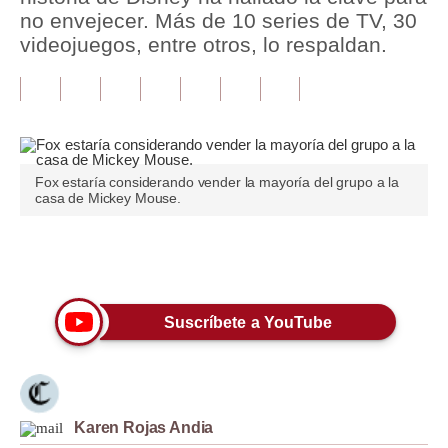
no envejecer. Más de 10 series de TV, 30
Tu Dinero
videojuegos, entre otros, lo respaldan.
Finanzas Personales
Inmobiliarias
Plus G
Fox estaría considerando vender la mayoría del grupo a la
Opinión
casa de Mickey Mouse.
Editorial
Únete a nuestro canal
Pregunta de hoy
Blogs
Suscríbete a YouTube
Tendencias
Lujo
Karen Rojas Andia
Viajes