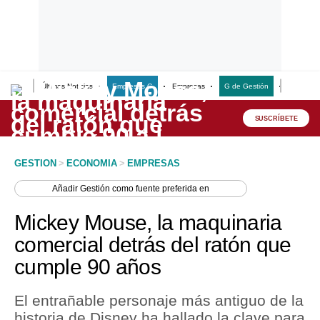
Últimas Noticias
Empresas G
Empresas
G de Gestión
Finanzas
Lo último
Peru Quiosco
SUSCRÍBETE
Portada
GESTION
>
ECONOMIA
>
EMPRESAS
Empresas
Añadir
Gestión
como fuente preferida en
Management & Empleo
Mickey Mouse, la maquinaria
Economía
comercial detrás del ratón que
cumple 90 años
Mercados
Perú
El entrañable personaje más antiguo de la
historia de Disney ha hallado la clave para
Política