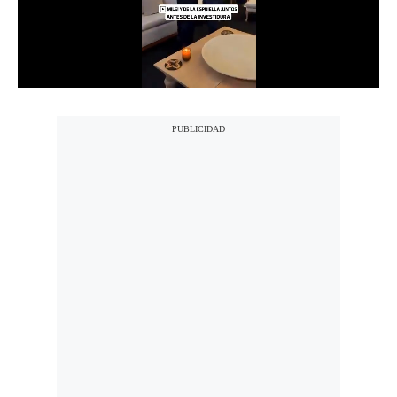
Notas Contratadas
Podcast
Gestión TV
Videos
Fotogalerías
gestion.pe
¿quiénes
Somos?
Términos
Y
Condiciones
Política
De
Privacidad