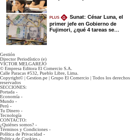
Sunat: César Luna, el
PLUS
G
primer jefe en Gobierno de
Fujimori, ¿qué 4 tareas se
marcan urgentes?
Gestión
Director Periodístico (e)
VÍCTOR MELGAREJO
© Empresa Editora El Comercio S.A.
Calle Paracas #532, Pueblo Libre, Lima.
Copyright© | Gestion.pe | Grupo El Comercio | Todos los derechos
reservados
SECCIONES:
Portada
-
Economía
-
Mundo
-
Perú
-
Tu Dinero
-
Tecnología
CONTACTO:
¿Quiénes somos?
-
Términos y Condiciones
-
Política de Privacidad
-
Politica de Cookies
-