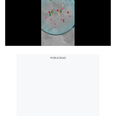
Notas Contratadas
Podcast
Gestión TV
Videos
Fotogalerías
gestion.pe
¿quiénes
Somos?
Términos
Y
Condiciones
Política
De
Privacidad