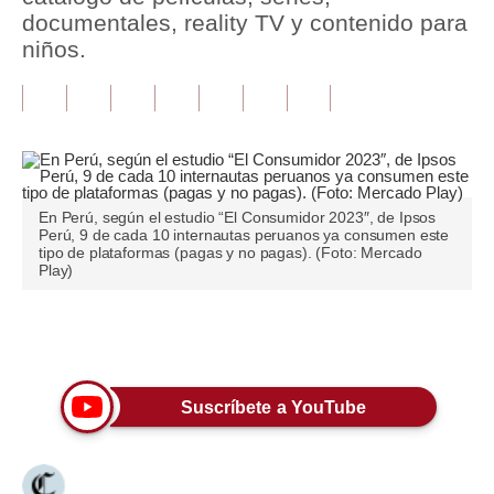
documentales, reality TV y contenido para
Tu Dinero
niños.
Finanzas Personales
Inmobiliarias
Plus G
Opinión
En Perú, según el estudio “El Consumidor 2023″, de Ipsos
Perú, 9 de cada 10 internautas peruanos ya consumen este
tipo de plataformas (pagas y no pagas). (Foto: Mercado
Editorial
Play)
Pregunta de hoy
Únete a nuestro canal
Blogs
Tendencias
Suscríbete a YouTube
Lujo
Viajes