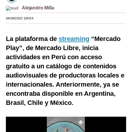
Alejandro Milla
Moda
04/09/2023 15H34
Estilos
Mundo
La plataforma de
streaming
“Mercado
EEUU
Play”, de Mercado Libre, inicia
actividades en Perú con acceso
México
gratuito a un catálogo de contenidos
España
audiovisuales de productoras locales e
Internacional
internacionales. Anteriormente, ya se
Tecnología
encontraba disponible en Argentina,
Brasil, Chile y México.
Club del Suscriptor
Mix
G de Gestión