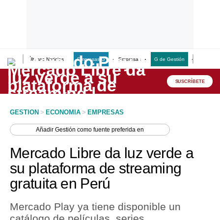
Últimas Noticias
Empresas G
Empresas
G de Gestión
Finanzas
Lo último
Peru Quiosco
SUSCRÍBETE
Portada
GESTION
>
ECONOMIA
>
EMPRESAS
Empresas
Añadir
Gestión
como fuente preferida en
Management & Empleo
Mercado Libre da luz verde a
Economía
su plataforma de streaming
gratuita en Perú
Mercados
Perú
Mercado Play ya tiene disponible un
catálogo de películas, series,
Política