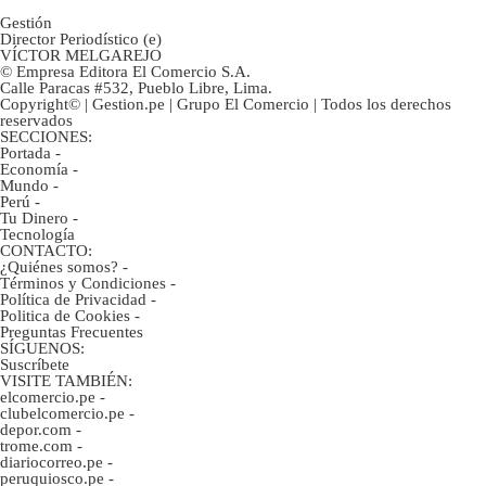
Gestión
Director Periodístico (e)
VÍCTOR MELGAREJO
© Empresa Editora El Comercio S.A.
Calle Paracas #532, Pueblo Libre, Lima.
Copyright© | Gestion.pe | Grupo El Comercio | Todos los derechos
reservados
SECCIONES:
Portada
-
Economía
-
Mundo
-
Perú
-
Tu Dinero
-
Tecnología
CONTACTO:
¿Quiénes somos?
-
Términos y Condiciones
-
Política de Privacidad
-
Politica de Cookies
-
Preguntas Frecuentes
SÍGUENOS:
Suscríbete
VISITE TAMBIÉN:
elcomercio.pe
-
clubelcomercio.pe
-
depor.com
-
trome.com
-
diariocorreo.pe
-
peruquiosco.pe
-