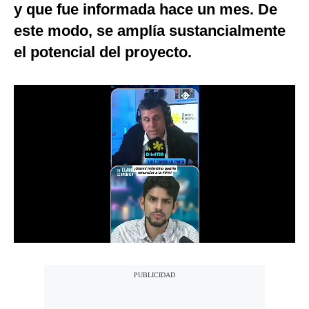
y que fue informada hace un mes. De
Notas Contratadas
este modo, se amplía sustancialmente
Podcast
el potencial del proyecto.
Gestión TV
Videos
Fotogalerías
gestion.pe
¿quiénes
Somos?
Términos
Y
Condiciones
Política
De
Privacidad