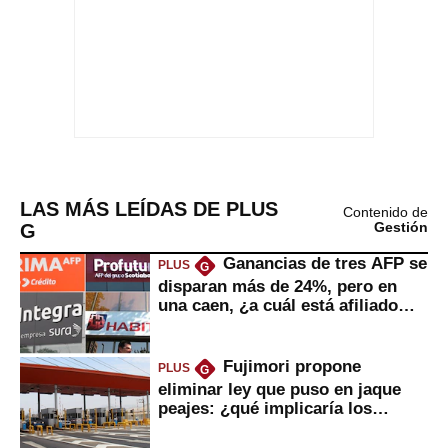
LAS MÁS LEÍDAS DE PLUS
Contenido de
G
Gestión
Ganancias de tres AFP se
PLUS
G
disparan más de 24%, pero en
una caen, ¿a cuál está afiliado
usted?
Fujimori propone
PLUS
G
eliminar ley que puso en jaque
peajes: ¿qué implicaría los
usuarios?