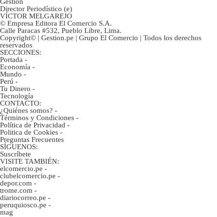
Gestión
Director Periodístico (e)
VÍCTOR MELGAREJO
© Empresa Editora El Comercio S.A.
Calle Paracas #532, Pueblo Libre, Lima.
Copyright© | Gestion.pe | Grupo El Comercio | Todos los derechos
reservados
SECCIONES:
Portada
-
Economía
-
Mundo
-
Perú
-
Tu Dinero
-
Tecnología
CONTACTO:
¿Quiénes somos?
-
Términos y Condiciones
-
Política de Privacidad
-
Politica de Cookies
-
Preguntas Frecuentes
SÍGUENOS:
Suscríbete
VISITE TAMBIÉN:
elcomercio.pe
-
clubelcomercio.pe
-
depor.com
-
trome.com
-
diariocorreo.pe
-
peruquiosco.pe
-
mag