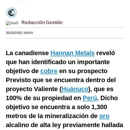
Moda
Estilos
Redacción Gestión
Mundo
20/03/2025 10H39
EEUU
La canadiense
Hannan Metals
reveló
México
que han identificado un importante
España
objetivo de
cobre
en su prospecto
Internacional
Previsto que se encuentra dentro del
proyecto Valiente (
Huánuco
), que es
Tecnología
100% de su propiedad en
Perú
. Dicho
Club del Suscriptor
objetivo se encuentra a solo 1,300
Mix
metros de la mineralización de
oro
alcalino de alta ley previamente hallada
G de Gestión