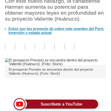
Con este nuevo hallazgo, la canadiense
Hannan aumenta su potencial para
Tu Dinero
obtener mayores leyes en profundidad en
su proyecto Valiente (Huánuco).
Finanzas Personales
Estos son los proyecto de cobre más grandes del Perú:
Inmobiliarias
inversión y estado actual
Plus G
Opinión
Editorial
Pregunta de hoy
El prospecto Previsto se encuentra dentro del proyecto
Valiente (Huánuco). (Foto: Stock)
Blogs
Tendencias
Únete a nuestro canal
Lujo
Suscríbete a YouTube
Viajes