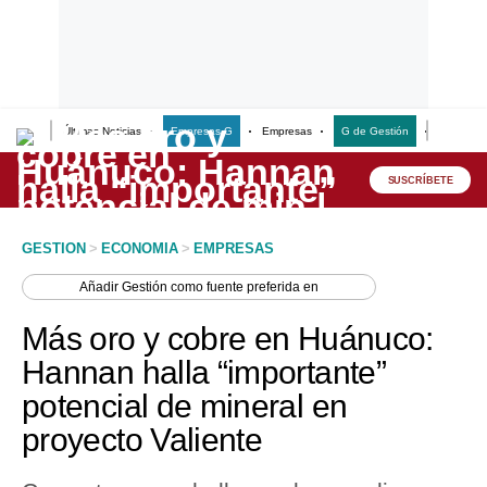
Últimas Noticias
Empresas G
Empresas
G de Gestión
Finanzas
Lo último
Peru Quiosco
SUSCRÍBETE
Portada
GESTION
>
ECONOMIA
>
EMPRESAS
Empresas
Añadir
Gestión
como fuente preferida en
Management & Empleo
Más oro y cobre en Huánuco:
Economía
Hannan halla “importante”
potencial de mineral en
Mercados
proyecto Valiente
Perú
Política