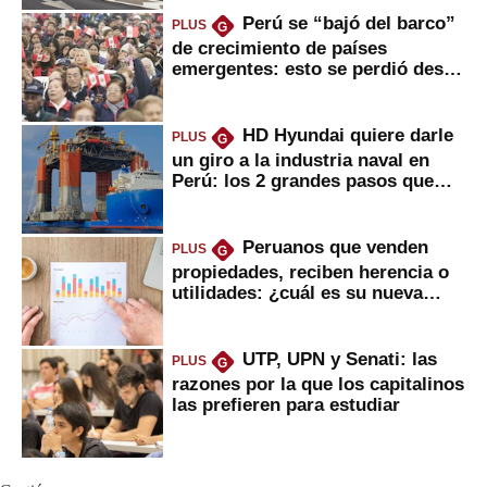
Perú se “bajó del barco”
PLUS
G
de crecimiento de países
emergentes: esto se perdió desde
2022
HD Hyundai quiere darle
PLUS
G
un giro a la industria naval en
Perú: los 2 grandes pasos que
daría
Peruanos que venden
PLUS
G
propiedades, reciben herencia o
utilidades: ¿cuál es su nueva
inversión clave?
UTP, UPN y Senati: las
PLUS
G
razones por la que los capitalinos
las prefieren para estudiar