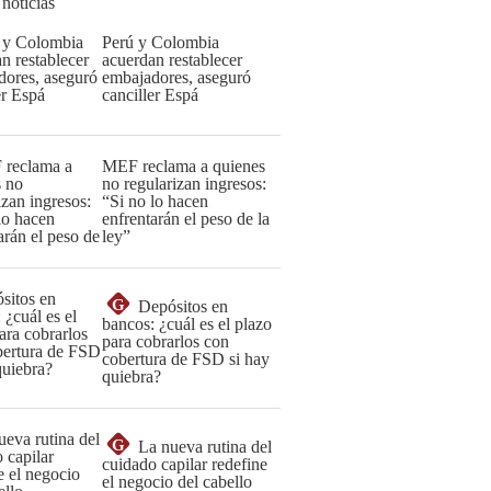
 noticias
Perú y Colombia
acuerdan restablecer
embajadores, aseguró
canciller Espá
MEF reclama a quienes
no regularizan ingresos:
“Si no lo hacen
enfrentarán el peso de la
ley”
G
Depósitos en
bancos: ¿cuál es el plazo
para cobrarlos con
cobertura de FSD si hay
quiebra?
G
La nueva rutina del
cuidado capilar redefine
el negocio del cabello