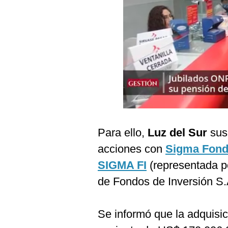
Podcast
Gestión TV
Videos
Fotogalerías
gestion.pe
¿quiénes
Para ello,
Luz del Sur
susc
Somos?
acciones con
Sigma Fondo
Términos
SIGMA FI
(representada 
Y
Condiciones
de Fondos de Inversión S.
Política
De
Privacidad
Se informó que la adquisi
Politica