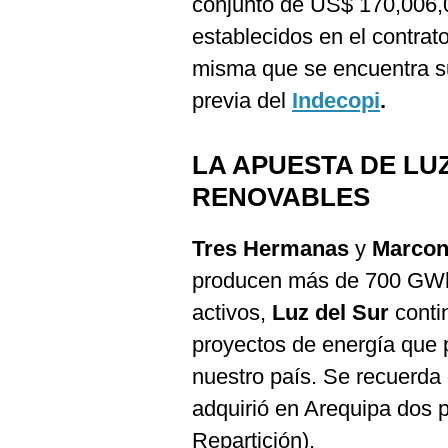
conjunto de US$ 170,006,00
De
Cookies
establecidos en el contrat
Preguntas
misma que se encuentra suj
Frecuentes
previa del
Indecopi
.
LA APUESTA DE LU
RENOVABLES
Tres Hermanas
y
Marco
producen más de 700 GWh 
activos,
Luz del Sur
conti
proyectos de energía que 
nuestro país. Se recuerda
adquirió en Arequipa dos p
Repartición).