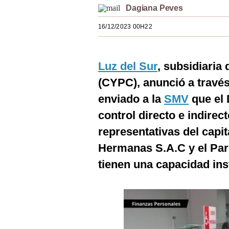
Dagiana Peves
Estilos
16/12/2023 00H22
Mundo
EEUU
Luz del Sur
, subsidiaria
México
(CYPC), anunció a travé
España
enviado a la
SMV
que el 
Internacional
control directo e indirec
representativas del capit
Tecnología
Hermanas S.A.C y el Par
Club del Suscriptor
tienen una capacidad in
Mix
G de Gestión
Notas Contratadas