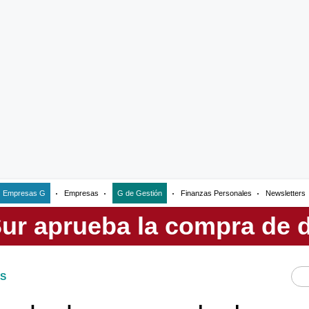
Empresas G
Empresas
G de Gestión
Finanzas Personales
Newsletters
S