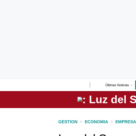
Lo último
Peru Quiosco
Portada
Empresas
Management & Empleo
Economía
Últimas Noticias
Mercados
Perú
Política
GESTION
>
ECONOMIA
>
EMPRESA
Tu Dinero