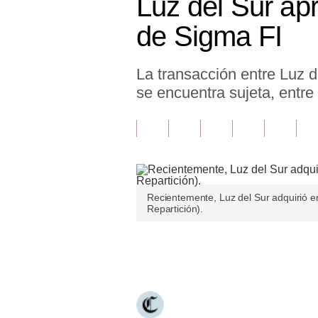
Luz del Sur ap
Finanzas Personales
de Sigma FI
Inmobiliarias
La transacción entre Luz d
Plus G
se encuentra sujeta, entre
Opinión
Editorial
Pregunta de hoy
Blogs
Recientemente, Luz del Sur adquirió e
Repartición).
Tendencias
Lujo
Únete a nuestro canal
Viajes
Moda