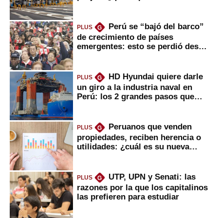
usuarios?
Perú se “bajó del barco”
PLUS
G
de crecimiento de países
emergentes: esto se perdió desde
2022
HD Hyundai quiere darle
PLUS
G
un giro a la industria naval en
Perú: los 2 grandes pasos que
daría
Peruanos que venden
PLUS
G
propiedades, reciben herencia o
utilidades: ¿cuál es su nueva
inversión clave?
UTP, UPN y Senati: las
PLUS
G
razones por la que los capitalinos
las prefieren para estudiar