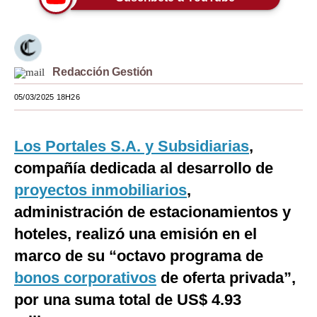
Moda
Estilos
Redacción Gestión
Mundo
05/03/2025 18H26
EEUU
México
Los Portales S.A. y Subsidiarias
,
España
compañía dedicada al desarrollo de
proyectos inmobiliarios
,
Internacional
administración de estacionamientos y
Tecnología
hoteles, realizó una emisión en el
Club del Suscriptor
marco de su “octavo programa de
bonos corporativos
de oferta privada”,
Mix
por una suma total de US$ 4.93
G de Gestión