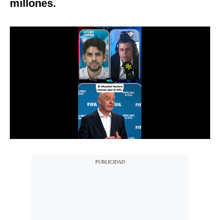
millones.
Notas Contratadas
Podcast
Gestión TV
Videos
Fotogalerías
gestion.pe
¿quiénes
Somos?
Términos
Y
Condiciones
Política
De
Privacidad