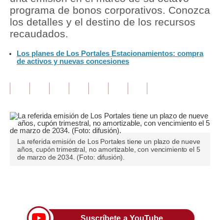
programa de bonos corporativos. Conozca
Tu Dinero
los detalles y el destino de los recursos
recaudados.
Finanzas Personales
Los planes de Los Portales Estacionamientos: compra
Inmobiliarias
de activos y nuevas concesiones
Plus G
Opinión
Editorial
Pregunta de hoy
La referida emisión de Los Portales tiene un plazo de nueve
años, cupón trimestral, no amortizable, con vencimiento el 5
Blogs
de marzo de 2034. (Foto: difusión).
Tendencias
Únete a nuestro canal
Lujo
Viajes
Suscríbete a YouTube