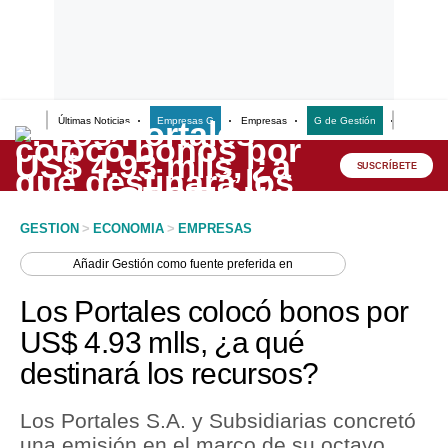
Últimas Noticias
Empresas G
Empresas
G de Gestión
Finanzas
Lo último
Peru Quiosco
SUSCRÍBETE
Portada
GESTION
>
ECONOMIA
>
EMPRESAS
Empresas
Añadir
Gestión
como fuente preferida en
Management & Empleo
Los Portales colocó bonos por
Economía
US$ 4.93 mlls, ¿a qué
destinará los recursos?
Mercados
Perú
Los Portales S.A. y Subsidiarias concretó
una emisión en el marco de su octavo
Política