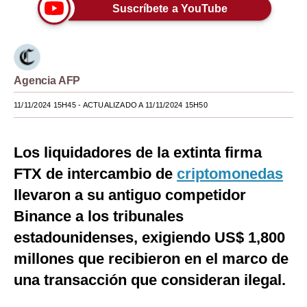
Suscríbete a YouTube
Moda
Estilos
Mundo
Agencia AFP
EEUU
11/11/2024 15H45
- ACTUALIZADO A 11/11/2024 15H50
México
Los liquidadores de la extinta firma
España
FTX de intercambio de
criptomonedas
Internacional
llevaron a su antiguo competidor
Tecnología
Binance a los tribunales
estadounidenses, exigiendo US$ 1,800
Club del Suscriptor
millones que recibieron en el marco de
Mix
una transacción que consideran ilegal.
G de Gestión