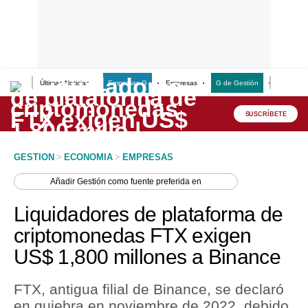
Últimas Noticias
Empresas G
Empresas
G de Gestión
Finanzas
Lo último
Peru Quiosco
SUSCRÍBETE
Portada
GESTION
>
ECONOMIA
>
EMPRESAS
Empresas
Añadir
Gestión
como fuente preferida en
Management & Empleo
Liquidadores de plataforma de
Economía
criptomonedas FTX exigen
US$ 1,800 millones a Binance
Mercados
Perú
FTX, antigua filial de Binance, se declaró
en quiebra en noviembre de 2022, debido
Política