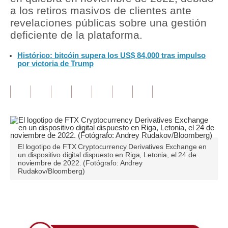
a los retiros masivos de clientes ante
Tu Dinero
revelaciones públicas sobre una gestión
deficiente de la plataforma.
Finanzas Personales
Histórico: bitcóin supera los US$ 84,000 tras impulso
Inmobiliarias
por victoria de Trump
Plus G
Opinión
Editorial
Pregunta de hoy
El logotipo de FTX Cryptocurrency Derivatives Exchange en
un dispositivo digital dispuesto en Riga, Letonia, el 24 de
Blogs
noviembre de 2022. (Fotógrafo: Andrey
Rudakov/Bloomberg)
Tendencias
Lujo
Únete a nuestro canal
Viajes