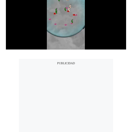
Notas Contratadas
Podcast
Gestión TV
Videos
Fotogalerías
gestion.pe
¿quiénes
Somos?
Términos
Y
Condiciones
Política
De
Privacidad