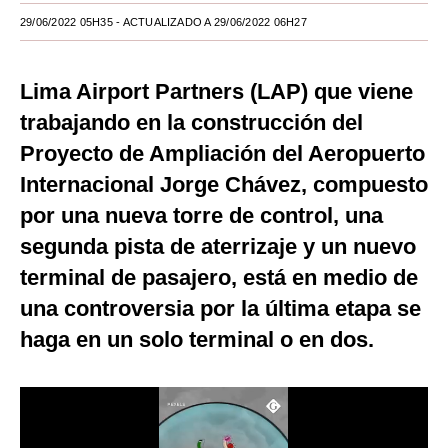
29/06/2022 05H35
- ACTUALIZADO A 29/06/2022 06H27
Moda
Estilos
Lima Airport Partners (LAP) que viene
Mundo
trabajando en la construcción del
Proyecto de Ampliación del Aeropuerto
EEUU
Internacional Jorge Chávez, compuesto
México
por una nueva torre de control, una
España
segunda pista de aterrizaje y un nuevo
Internacional
terminal de pasajero, está en medio de
una controversia por la última etapa se
Tecnología
haga en un solo terminal o en dos.
Club del Suscriptor
Mix
G de Gestión