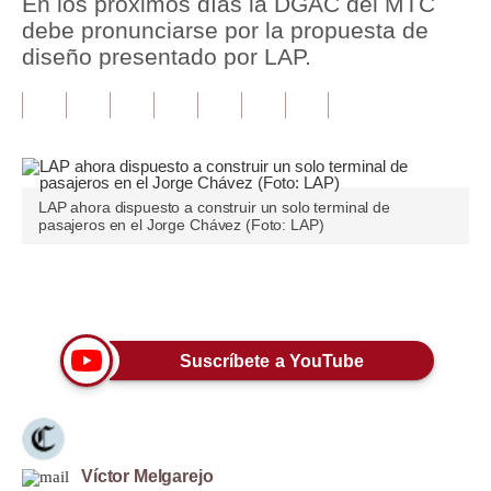
En los próximos días la DGAC del MTC
debe pronunciarse por la propuesta de
Tu Dinero
diseño presentado por LAP.
Finanzas Personales
Inmobiliarias
Plus G
LAP ahora dispuesto a construir un solo terminal de
Opinión
pasajeros en el Jorge Chávez (Foto: LAP)
Editorial
Únete a nuestro canal
Pregunta de hoy
Blogs
Suscríbete a YouTube
Tendencias
Lujo
Víctor Melgarejo
Viajes