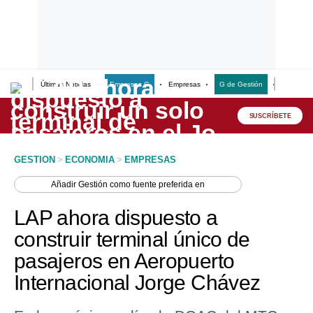
Últimas Noticias
Empresas G
Empresas
G de Gestión
Finanzas
Lo último
Peru Quiosco
SUSCRÍBETE
Portada
GESTION
>
ECONOMIA
>
EMPRESAS
Empresas
Añadir
Gestión
como fuente preferida en
Management & Empleo
LAP ahora dispuesto a
Economía
construir terminal único de
pasajeros en Aeropuerto
Mercados
Internacional Jorge Chávez
Perú
Política