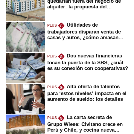
quedarían fuera del negocio de
alquiler: la propuesta del
gobierno
Utilidades de
PLUS
G
trabajadores disparan venta de
casas y autos, ¿cómo amasan
tanta liquidez?
Dos nuevas financieras
PLUS
G
tocan la puerta de la SBS, ¿cuál
es su conexión con cooperativas?
Alta oferta de talentos
PLUS
G
para ‘estos niveles’ impacta en el
aumento de sueldo: los detalles
La carta secreta de
PLUS
G
Grupo Wiese: Civitano crece en
Perú y Chile, y cocina nueva