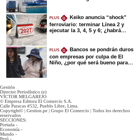
mercancías
Keiko anuncia “shock”
PLUS
G
ferroviario: terminar Línea 2 y
ejecutar la 3, 4, 5 y 6; ¿habrá
avances?
Bancos se pondrán duros
PLUS
G
con empresas por culpa de El
Niño, ¿por qué será bueno para
ahorristas?
Gestión
Director Periodístico (e)
VÍCTOR MELGAREJO
© Empresa Editora El Comercio S.A.
Calle Paracas #532, Pueblo Libre, Lima.
Copyright© | Gestion.pe | Grupo El Comercio | Todos los derechos
reservados
SECCIONES:
Portada
-
Economía
-
Mundo
-
Perú
-