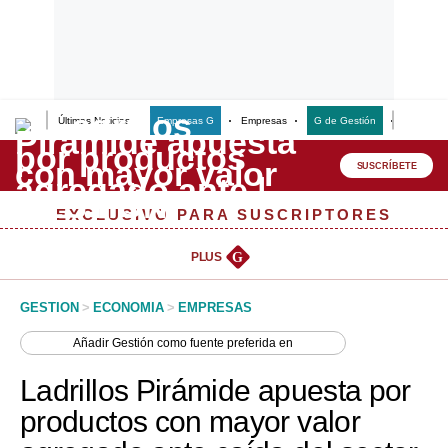
Últimas Noticias
Empresas G
Empresas
G de Gestión
Finanzas
Lo último
Peru Quiosco
SUSCRÍBETE
Portada
EXCLUSIVO PARA SUSCRIPTORES
Empresas
PLUS
G
Management & Empleo
GESTION
>
ECONOMIA
>
EMPRESAS
Economía
Añadir
Gestión
como fuente preferida en
Mercados
Ladrillos Pirámide apuesta por
Perú
productos con mayor valor
Política