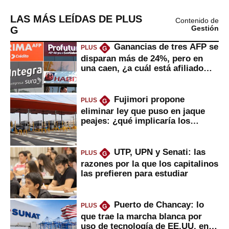
LAS MÁS LEÍDAS DE PLUS
Contenido de
G
Gestión
Ganancias de tres AFP se
PLUS
G
disparan más de 24%, pero en
una caen, ¿a cuál está afiliado
usted?
Fujimori propone
PLUS
G
eliminar ley que puso en jaque
peajes: ¿qué implicaría los
usuarios?
UTP, UPN y Senati: las
PLUS
G
razones por la que los capitalinos
las prefieren para estudiar
Puerto de Chancay: lo
PLUS
G
que trae la marcha blanca por
uso de tecnología de EE.UU. en