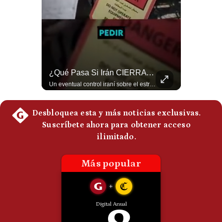
Politica
De
Cookies
Preguntas
Frecuentes
¿El FIN De Infantino En La FIFA? El Grave Pronóstico Sobre Su Renuncia | #EnClaveEconómica
¿Qué Pasa Si Irán CIERRA El Estrecho De Ormuz? | #radar24
Luis Carrillo Pinto, presidente de APEMD pronostica meses muy difíciles para Infantino y sostiene que una mayor presión de la UEFA, junto con nuevas investigaciones periodísticas, podría llevarlo a dimitir. También menciona renuncias internas y acusaciones de que el proyecto fue impulsado por una sola persona. #GianniInfantino #FIFA #UEFA #LuisCarrilloPinto #APEMD #Futbol #NoticiasDeportivas #Mundial #Shorts 👉 Suscríbete y activa la campana para no perderte nuestro análisis diario. 🌎 Síguenos en nuestras redes sociales: 📌 Web oficial: https://gestion.pe/mundo/ 📌 LinkedIn: http://bit.ly/3HYIET0 📌 X (Twitter): http://bit.ly/4noZtX9 📌 TikTok: http://bit.ly/4evB6TO
Un eventual control iraní sobre el estrecho de Ormuz cambiaría radicalmente el equilibrio de poder, así lo explicó el analista Roberto Heimovits. Además, explicó que países como Arabia Saudita, Qatar, Emiratos Árabes Unidos, Irak y Kuwait dependen de esa ruta para exportar petróleo, gas y fertilizantes. #Geopolitica #Irán #EstrechoDeOrmuz #Petroleo #NoticiasInternacionales #RobertoHeimovits #Shorts 👉 Suscríbete y activa la campana para no perderte nuestro análisis diario. 🌎 Síguenos en nuestras redes sociales: 📌 Web oficial: https://gestion.pe/mundo/ 📌 LinkedIn: http://bit.ly/3HYIET0 📌 X (Twitter): http://bit.ly/4noZtX9 📌 TikTok: http://bit.ly/4evB6TO