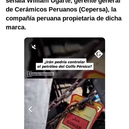
señala William Ugarte, gerente general
Notas Contratadas
de Cerámicos Peruanos (Cepersa), la
compañía peruana propietaria de dicha
Podcast
marca.
Gestión TV
Videos
Fotogalerías
gestion.pe
¿quiénes
Somos?
Términos
Y
Condiciones
Política
De
Privacidad