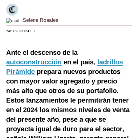
Moda
Selene Rosales
Estilos
24/11/2023 05H00
Mundo
EEUU
Ante el descenso de la
México
autoconstrucción
en el país,
ladrillos
Pirámide
prepara nuevos productos
España
con mayor valor agregado y precio
Internacional
más alto que otros de su portafolio.
Tecnología
Estos lanzamientos le permitirán tener
Club del Suscriptor
en el 2024 los mismos niveles de venta
del presente año, pese a que se
Mix
proyecta igual de duro para el sector,
G de Gestión