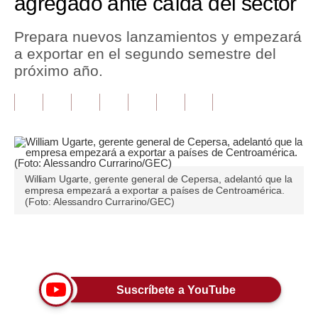
agregado ante caída del sector
Tu Dinero
Prepara nuevos lanzamientos y empezará
a exportar en el segundo semestre del
Finanzas Personales
próximo año.
Inmobiliarias
Plus G
Opinión
Editorial
William Ugarte, gerente general de Cepersa, adelantó que la
empresa empezará a exportar a países de Centroamérica.
Pregunta de hoy
(Foto: Alessandro Currarino/GEC)
Blogs
Únete a nuestro canal
Tendencias
Lujo
Suscríbete a YouTube
Viajes