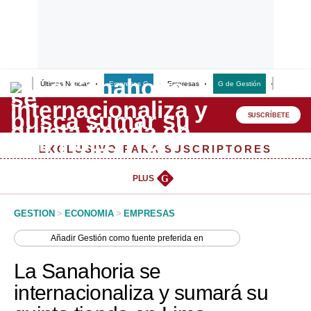
Últimas Noticias
Empresas G
Empresas
G de Gestión
Finanzas
Lo último
Peru Quiosco
SUSCRÍBETE
Portada
EXCLUSIVO PARA SUSCRIPTORES
Empresas
PLUS
G
Management & Empleo
GESTION
>
ECONOMIA
>
EMPRESAS
Economía
Añadir
Gestión
como fuente preferida en
Mercados
La Sanahoria se
Perú
internacionaliza y sumará su
Política