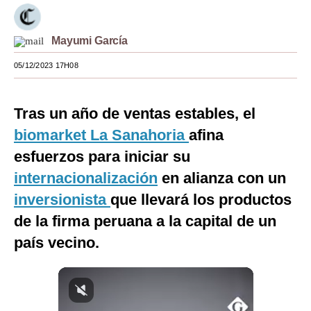
Moda
Mayumi García
Estilos
05/12/2023 17H08
Mundo
EEUU
Tras un año de ventas estables, el
México
biomarket La Sanahoria
afina
esfuerzos para iniciar su
España
internacionalización
en alianza con un
Internacional
inversionista
que llevará los productos
Tecnología
de la firma peruana a la capital de un
país vecino.
Club del Suscriptor
Mix
G de Gestión