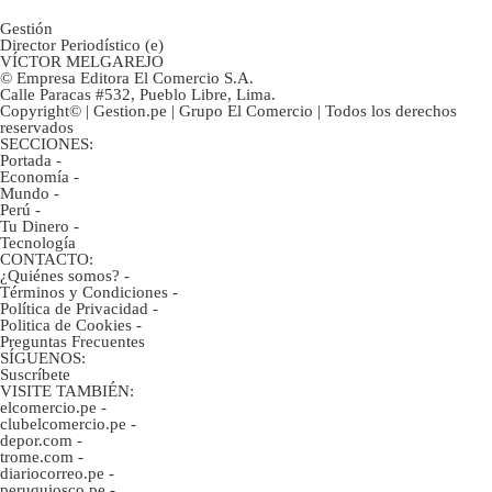
Gestión
Director Periodístico (e)
VÍCTOR MELGAREJO
© Empresa Editora El Comercio S.A.
Calle Paracas #532, Pueblo Libre, Lima.
Copyright© | Gestion.pe | Grupo El Comercio | Todos los derechos
reservados
SECCIONES:
Portada
-
Economía
-
Mundo
-
Perú
-
Tu Dinero
-
Tecnología
CONTACTO:
¿Quiénes somos?
-
Términos y Condiciones
-
Política de Privacidad
-
Politica de Cookies
-
Preguntas Frecuentes
SÍGUENOS:
Suscríbete
VISITE TAMBIÉN:
elcomercio.pe
-
clubelcomercio.pe
-
depor.com
-
trome.com
-
diariocorreo.pe
-
peruquiosco.pe
-