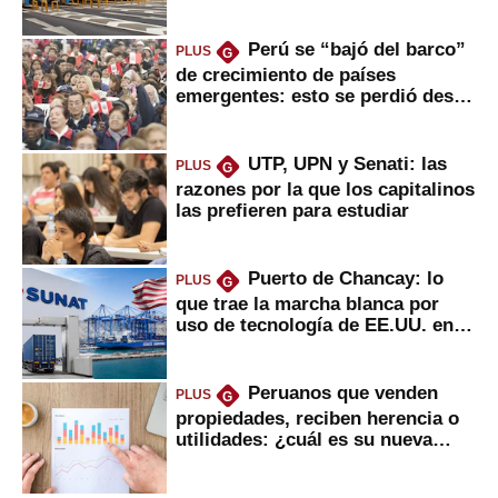
usuarios?
Perú se “bajó del barco”
PLUS
G
de crecimiento de países
emergentes: esto se perdió desde
2022
UTP, UPN y Senati: las
PLUS
G
razones por la que los capitalinos
las prefieren para estudiar
Puerto de Chancay: lo
PLUS
G
que trae la marcha blanca por
uso de tecnología de EE.UU. en
mercancías
Peruanos que venden
PLUS
G
propiedades, reciben herencia o
utilidades: ¿cuál es su nueva
inversión clave?