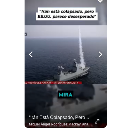
Notas Contratadas
Podcast
Gestión TV
Videos
Fotogalerías
gestion.pe
¿quiénes
Somos?
Términos
Y
Condiciones
NOTICIAS DE ÚLTIMA HORA: EE.UU. Se Queda Sin Misiles En Medio Oriente
“Irán Está Colapsado, Pero EE.UU. Parece Desesperado” | #radar24
Política
NOTICIAS DE ÚLTIMA HORA: 1️⃣ EE.UU.: Habría gastado casi el 80% de sus misiles más avanzados (THAAD), un factor clave en las decisiones de Donald Trump frente a Irán. 2️⃣ Argentina y Brasil: Tensión diplomática escala; Brasil solicita el regreso del embajador argentino tras fuertes declaraciones de Javier Milei. 3️⃣ México: Asesinan al influencer César Gastélum a balazos durante una transmisión en vivo en Culiacán, Sinaloa. 4️⃣ Alemania: Ataque con dron explosivo obliga a suspender el aeropuerto de Leipzig, punto logístico clave de la OTAN para enviar material a Ucrania. ¿Qué noticia te parece la más impactante del día? ¡Te leo en los comentarios! 👇 #EEUU #JavierMilei #CesarGastelum #Alemania #Noticias #UltimaHora #NoticiasDelDia 🚀 ¿Quieres entender el mundo sin ruido? Únete a nuestra comunidad y forma parte del cambio. #GestiónNewsroomLive #NoticiasGlobales #AnálisisGeopolítico #EconomíaMundial #IA #Geopolítica #LatinosEnUSA #NoticiasEnEspañol 👉 Suscríbete y activa la campana para no perderte nuestro análisis diario. 🌎 Síguenos en nuestras redes sociales: 📌 Web oficial: https://gestion.pe/mundo/ 📌 LinkedIn: http://bit.ly/3HYIET0 📌 X (Twitter): http://bit.ly/4noZtX9 📌 TikTok: http://bit.ly/4evB6TO
Miguel Ángel Rodríguez Mackay, analista internacional, sostiene que las negociaciones fueron impulsadas por Irán y no por Estados Unidos. Según su análisis, Teherán estaría debilitado militar y económicamente, aunque la narrativa internacional presenta a Trump como el líder desesperado por terminar una guerra que no puede ganar. #Geopolitica #Iran #DonaldTrump #RodriguezMackay #EEUU #NoticiasInternacionales #PoliticaInternacional #AnalisisGeopolitico #Shorts 👉 Suscríbete y activa la campana para no perderte nuestro análisis diario. 🌎 Síguenos en nuestras redes sociales: 📌 Web oficial: https://gestion.pe/mundo/ 📌 LinkedIn: http://bit.ly/3HYIET0 📌 X (Twitter): http://bit.ly/4noZtX9 📌 TikTok: http://bit.ly/4evB6TO
De
Privacidad