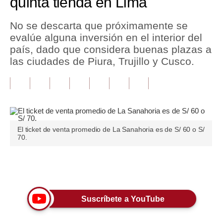
quinta tienda en Lima
Tu Dinero
No se descarta que próximamente se
evalúe alguna inversión en el interior del
Finanzas Personales
país, dado que considera buenas plazas a
Inmobiliarias
las ciudades de Piura, Trujillo y Cusco.
Plus G
Opinión
Editorial
El ticket de venta promedio de La Sanahoria es de S/ 60 o S/
70.
Pregunta de hoy
Blogs
Únete a nuestro canal
Tendencias
Lujo
Suscríbete a YouTube
Viajes