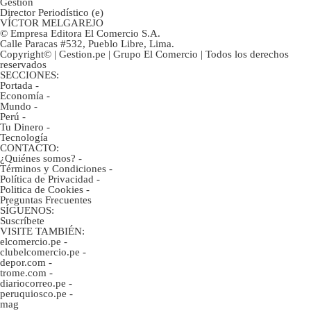
Gestión
Director Periodístico (e)
VÍCTOR MELGAREJO
© Empresa Editora El Comercio S.A.
Calle Paracas #532, Pueblo Libre, Lima.
Copyright© | Gestion.pe | Grupo El Comercio | Todos los derechos
reservados
SECCIONES:
Portada
-
Economía
-
Mundo
-
Perú
-
Tu Dinero
-
Tecnología
CONTACTO:
¿Quiénes somos?
-
Términos y Condiciones
-
Política de Privacidad
-
Politica de Cookies
-
Preguntas Frecuentes
SÍGUENOS:
Suscríbete
VISITE TAMBIÉN:
elcomercio.pe
-
clubelcomercio.pe
-
depor.com
-
trome.com
-
diariocorreo.pe
-
peruquiosco.pe
-
mag