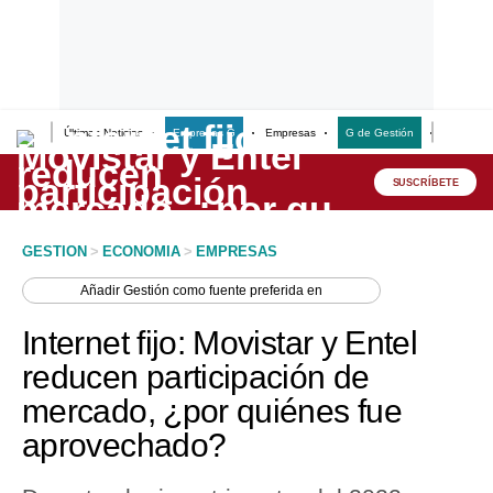
Últimas Noticias
Empresas G
Empresas
G de Gestión
Finanzas
Lo último
Peru Quiosco
SUSCRÍBETE
Portada
GESTION
>
ECONOMIA
>
EMPRESAS
Empresas
Añadir
Gestión
como fuente preferida en
Management & Empleo
Internet fijo: Movistar y Entel
Economía
reducen participación de
mercado, ¿por quiénes fue
Mercados
aprovechado?
Perú
Política