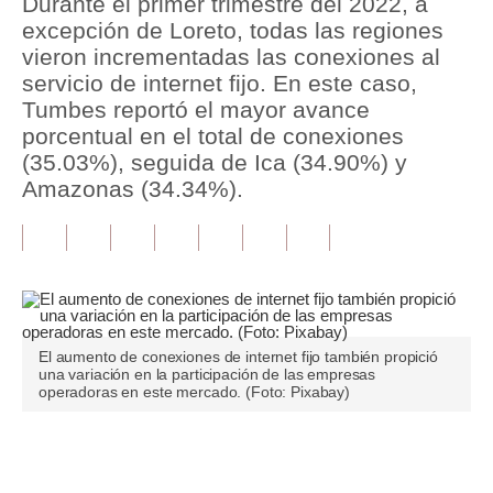
Durante el primer trimestre del 2022, a
excepción de Loreto, todas las regiones
Tu Dinero
vieron incrementadas las conexiones al
servicio de internet fijo. En este caso,
Finanzas Personales
Tumbes reportó el mayor avance
Inmobiliarias
porcentual en el total de conexiones
(35.03%), seguida de Ica (34.90%) y
Plus G
Amazonas (34.34%).
Opinión
Editorial
Pregunta de hoy
Blogs
El aumento de conexiones de internet fijo también propició
una variación en la participación de las empresas
operadoras en este mercado. (Foto: Pixabay)
Tendencias
Lujo
Únete a nuestro canal
Viajes