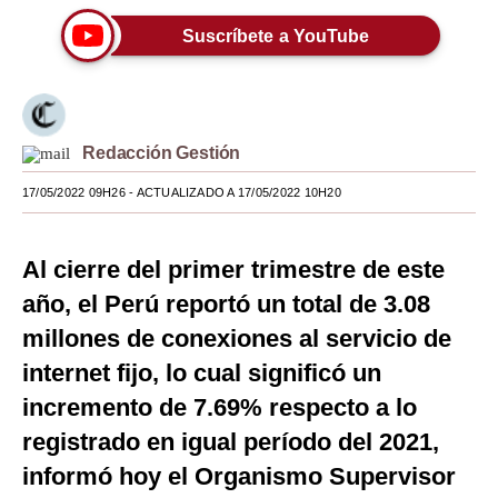
Moda
Suscríbete a YouTube
Estilos
Mundo
Redacción Gestión
EEUU
17/05/2022 09H26
- ACTUALIZADO A 17/05/2022 10H20
México
España
Al cierre del primer trimestre de este
año, el Perú reportó un total de 3.08
Internacional
millones de conexiones al servicio de
Tecnología
internet fijo, lo cual significó un
Club del Suscriptor
incremento de 7.69% respecto a lo
Mix
registrado en igual período del 2021,
informó hoy el Organismo Supervisor
G de Gestión