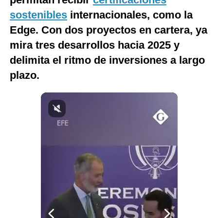
Notas Contratadas
sostenibles
internacionales, como la
Edge. Con dos proyectos en cartera, ya
Podcast
mira tres desarrollos hacia 2025 y
Gestión TV
delimita el ritmo de inversiones a largo
Videos
plazo.
Fotogalerías
gestion.pe
¿quiénes
Somos?
Términos
Y
Condiciones
Política
De
Privacidad