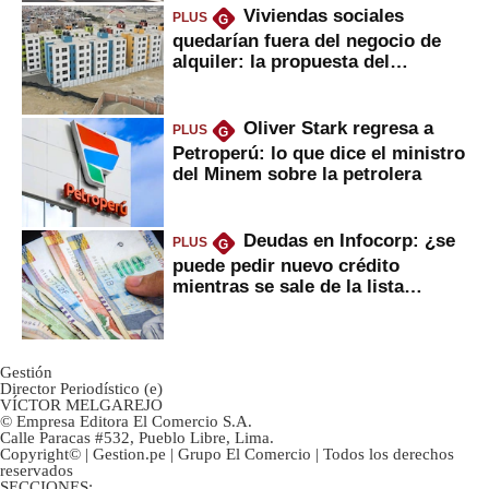
Viviendas sociales
PLUS
G
quedarían fuera del negocio de
alquiler: la propuesta del
gobierno
Oliver Stark regresa a
PLUS
G
Petroperú: lo que dice el ministro
del Minem sobre la petrolera
Deudas en Infocorp: ¿se
PLUS
G
puede pedir nuevo crédito
mientras se sale de la lista
negra?
Gestión
Director Periodístico (e)
VÍCTOR MELGAREJO
© Empresa Editora El Comercio S.A.
Calle Paracas #532, Pueblo Libre, Lima.
Copyright© | Gestion.pe | Grupo El Comercio | Todos los derechos
reservados
SECCIONES: