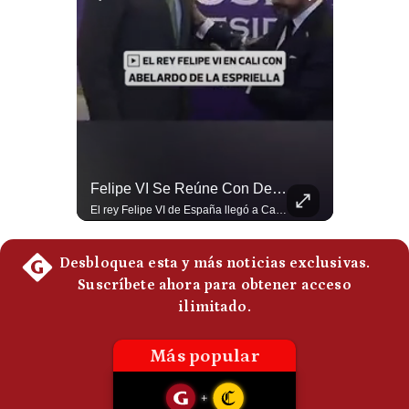
Politica
De
Cookies
Preguntas
Frecuentes
La Frontera Española Colapsa ¿Qué Está Pasando En Ceuta? | Gestión Mundo
Felipe VI Se Reúne Con De La Espriella Antes De La Investidura | Gestión Mundo
La madrugada del 30 de julio de 2026 marcó un antes y un después en el Estrecho de Gibraltar. En cuestión de horas, cerca de 72.000 migrantes marroquíes ingresaron al territorio español de Ceuta, desbordando por completo a una ciudad de apenas 85.000 habitantes. En este video, explicamos los detalles de la emergencia humana y las ramificaciones geopolíticas del conflicto: la trampa de los rumores en redes sociales, el rol de Marruecos, el acercamiento de España a Argelia y la respuesta de la Unión Europea ante las amenazas de suspensión del Tratado Schengen. #Ceuta #España #Marruecos #Geopolitica #PedroSanchez #NoticiasInternacionales #Schengen #Europa #CrisisMigratoria 👉 Suscríbete y activa la campana para no perderte nuestro análisis diario. 🌎 Síguenos en nuestras redes sociales: 📌 Web oficial: https://gestion.pe/mundo/ 📌 LinkedIn: http://bit.ly/3HYIET0 📌 X (Twitter): http://bit.ly/4noZtX9 📌 TikTok: http://bit.ly/4evB6TO
El rey Felipe VI de España llegó a Cali para reunirse con el presidente electo de Colombia, Abelardo de la Espriella, horas antes de su histórica investidura presidencial. Un encuentro clave que refuerza las relaciones diplomáticas y bilaterales entre ambas naciones antes de la ceremonia oficial. ¿Qué opinas sobre el papel diplomático de España en la política latinoamericana? #FelipeVI #DeLaEspriella #Colombia #Espana #PoliticaInternacional #Shorts 👉 Suscríbete y activa la campana para no perderte nuestro análisis diario. 🌎 Síguenos en nuestras redes sociales: 📌 Web oficial: https://gestion.pe/mundo/ 📌 LinkedIn: http://bit.ly/3HYIET0 📌 X (Twitter): http://bit.ly/4noZtX9 📌 TikTok: http://bit.ly/4evB6TO