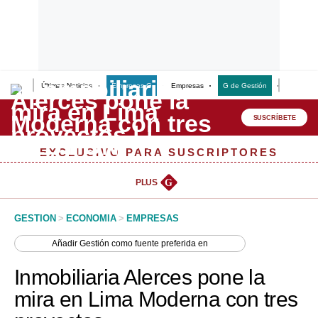
Últimas Noticias
Empresas G
Empresas
G de Gestión
Finanzas
Lo último
Peru Quiosco
SUSCRÍBETE
Portada
EXCLUSIVO PARA SUSCRIPTORES
Empresas
PLUS
G
Management & Empleo
GESTION
>
ECONOMIA
>
EMPRESAS
Economía
Añadir
Gestión
como fuente preferida en
Mercados
Inmobiliaria Alerces pone la
Perú
mira en Lima Moderna con tres
Política