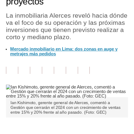
proyectos
Tu Dinero
La inmobiliaria Alerces reveló hacia dónde
va el foco de su operación y las próximas
Finanzas Personales
inversiones que tienen previsto realizar a
Inmobiliarias
corto y mediano plazo.
Plus G
Mercado inmobiliario en Lima: dos zonas en auge y
metrajes más pedidos
Opinión
Editorial
Pregunta de hoy
Blogs
Ian Kishimoto, gerente general de Alerces, comentó a
Tendencias
Gestión que cerrarán el 2024 con un crecimiento de ventas
entre 15% y 20% frente al año pasado. (Foto: GEC)
Lujo
Viajes
Únete a nuestro canal