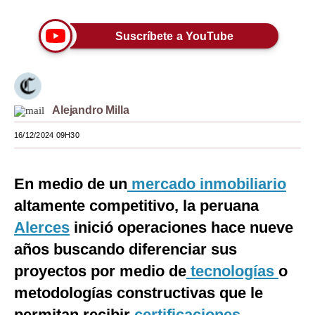
Moda
Suscríbete a YouTube
Estilos
Mundo
EEUU
Alejandro Milla
México
16/12/2024 09H30
España
En medio de un
mercado inmobiliario
Internacional
altamente competitivo, la peruana
Tecnología
Alerces
inició operaciones hace nueve
Club del Suscriptor
años buscando diferenciar sus
proyectos por medio de
tecnologías
o
Mix
metodologías constructivas que le
G de Gestión
permitan recibir
certificaciones