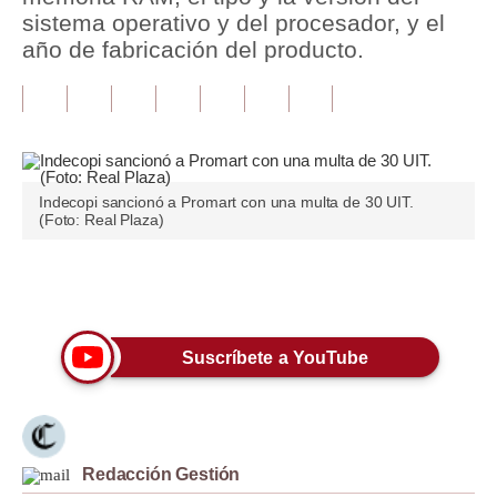
sistema operativo y del procesador, y el
Tu Dinero
año de fabricación del producto.
Finanzas Personales
Inmobiliarias
Plus G
Indecopi sancionó a Promart con una multa de 30 UIT.
Opinión
(Foto: Real Plaza)
Editorial
Únete a nuestro canal
Pregunta de hoy
Blogs
Suscríbete a YouTube
Tendencias
Lujo
Redacción Gestión
Viajes