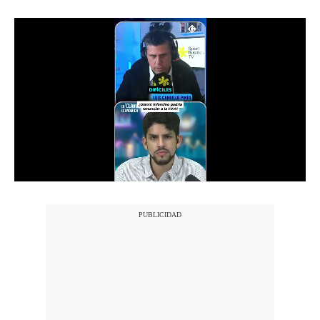
Notas Contratadas
Podcast
Gestión TV
Videos
Fotogalerías
gestion.pe
¿quiénes
Somos?
Términos
Y
Condiciones
Política
De
Privacidad