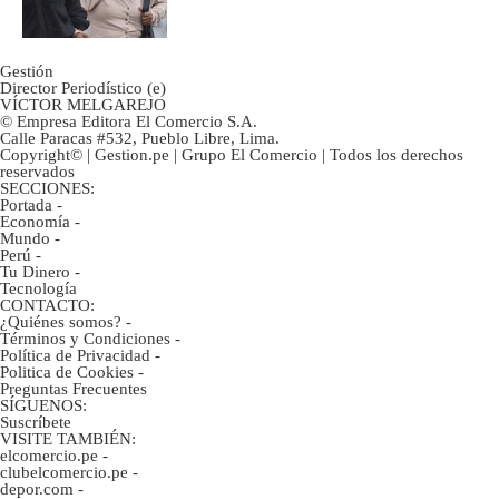
ahorristas?
Gestión
Director Periodístico (e)
VÍCTOR MELGAREJO
© Empresa Editora El Comercio S.A.
Calle Paracas #532, Pueblo Libre, Lima.
Copyright© | Gestion.pe | Grupo El Comercio | Todos los derechos
reservados
SECCIONES:
Portada
-
Economía
-
Mundo
-
Perú
-
Tu Dinero
-
Tecnología
CONTACTO:
¿Quiénes somos?
-
Términos y Condiciones
-
Política de Privacidad
-
Politica de Cookies
-
Preguntas Frecuentes
SÍGUENOS:
Suscríbete
VISITE TAMBIÉN:
elcomercio.pe
-
clubelcomercio.pe
-
depor.com
-