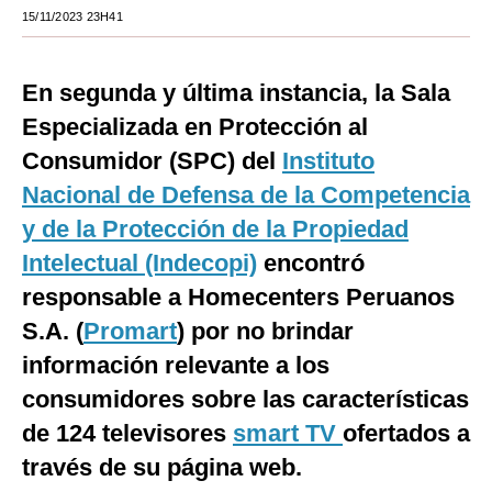
15/11/2023 23H41
Moda
Estilos
En segunda y última instancia, la Sala
Mundo
Especializada en Protección al
Consumidor (SPC) del
Instituto
EEUU
Nacional de Defensa de la Competencia
México
y de la Protección de la Propiedad
España
Intelectual (Indecopi)
encontró
responsable a Homecenters Peruanos
Internacional
S.A. (
Promart
) por no brindar
Tecnología
información relevante a los
Club del Suscriptor
consumidores sobre las características
Mix
de 124 televisores
smart TV
ofertados a
través de su página web.
G de Gestión