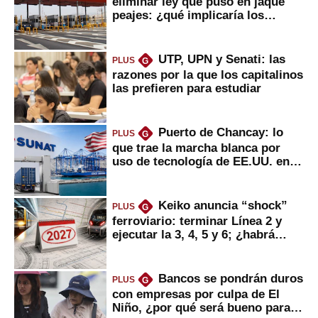
eliminar ley que puso en jaque
peajes: ¿qué implicaría los
usuarios?
UTP, UPN y Senati: las
PLUS
G
razones por la que los capitalinos
las prefieren para estudiar
Puerto de Chancay: lo
PLUS
G
que trae la marcha blanca por
uso de tecnología de EE.UU. en
mercancías
Keiko anuncia “shock”
PLUS
G
ferroviario: terminar Línea 2 y
ejecutar la 3, 4, 5 y 6; ¿habrá
avances?
Bancos se pondrán duros
PLUS
G
con empresas por culpa de El
Niño, ¿por qué será bueno para