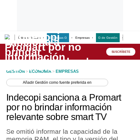
Últimas Noticias
Empresas G
Empresas
G de Gestión
Finanzas
Lo último
Peru Quiosco
SUSCRÍBETE
Portada
GESTION
>
ECONOMIA
>
EMPRESAS
Empresas
Añadir
Gestión
como fuente preferida en
Management & Empleo
Indecopi sanciona a Promart
Economía
por no brindar información
relevante sobre smart TV
Mercados
Perú
Se omitió informar la capacidad de la
memoria RAM, el tipo y la versión del
Política