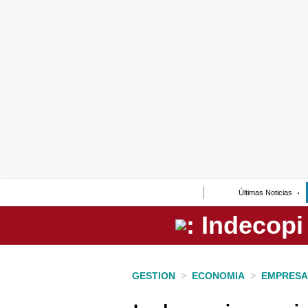
Lo último
Peru Quiosco
Portada
Empresas
Management & Empleo
Economía
Últimas Noticias
Mercados
Perú
Política
GESTION
>
ECONOMIA
>
EMPRESA
Tu Dinero