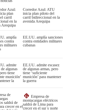
 noticias
Corredor Azul: ATU
inicia plan piloto del
carril bidireccional en la
avenida Arequipa
EE.UU. amplía sanciones
contra entidades militares
cubanas
EE.UU. admite escasez
de algunas armas, pero
tiene ‘suficiente
munición’ para mantener
la guerra
G
Empresa de
montacargas eléctricos
saldrá de Lima para
crecer en el sur y norte