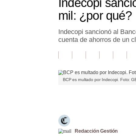
Indecopi sanci
Finanzas Personales
mil: ¿por qué?
Inmobiliarias
Indecopi sancionó al Banco
Plus G
cuenta de ahorros de un cl
Opinión
Editorial
Pregunta de hoy
BCP es multado por Indecopi. Foto: 
Blogs
Tendencias
Únete a nuestro canal
Lujo
Viajes
Moda
Redacción Gestión