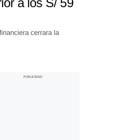
or a los S/ 59
inanciera cerrara la