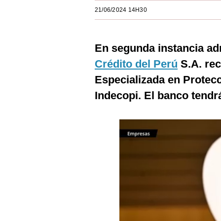
Estilos
21/06/2024 14H30
Mundo
En segunda instancia adm
EEUU
Crédito del Perú
S.A. rec
México
Especializada en Protec
España
Indecopi. El banco tendr
Internacional
Tecnología
Club del Suscriptor
Mix
G de Gestión
Notas Contratadas