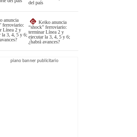
del país
G
Keiko anuncia
“shock” ferroviario:
terminar Línea 2 y
ejecutar la 3, 4, 5 y 6;
¿habrá avances?