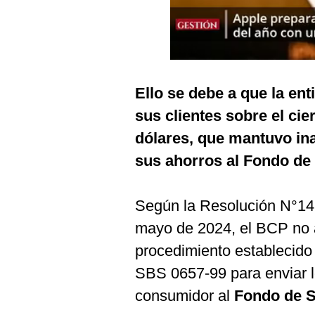
Podcast
Gestión TV
Videos
Ello se debe a que la en
Fotogalerías
sus clientes sobre el cie
dólares, que mantuvo ina
gestion.pe
sus ahorros al Fondo de
¿quiénes
Somos?
Según la Resolución N°1
Términos
mayo de 2024, el BCP no a
Y
Condiciones
procedimiento establecido 
Política
SBS 0657-99 para enviar l
De
Privacidad
consumidor al
Fondo de S
Politica