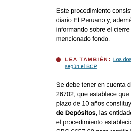
De
Cookies
Este procedimiento consist
Preguntas
diario El Peruano y, ademá
Frecuentes
informando sobre el cierre 
mencionado fondo.
LEA TAMBIÉN:
Los dos
según el BCP
Se debe tener en cuenta de
26702, que establece que 
plazo de 10 años constitu
de Depósitos
, las entida
el procedimiento estableci