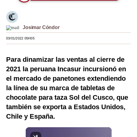
Moda
Estilos
Josimar Cóndor
Mundo
03/01/2022 05H05
EEUU
México
Para dinamizar las ventas al cierre de
2021 la peruana Incasur incursionó en
España
el mercado de panetones extendiendo
Internacional
la línea de su marca de tabletas de
Tecnología
chocolate para taza Sol del Cusco, que
también se exporta a Estados Unidos,
Club del Suscriptor
Chile y España.
Mix
G de Gestión