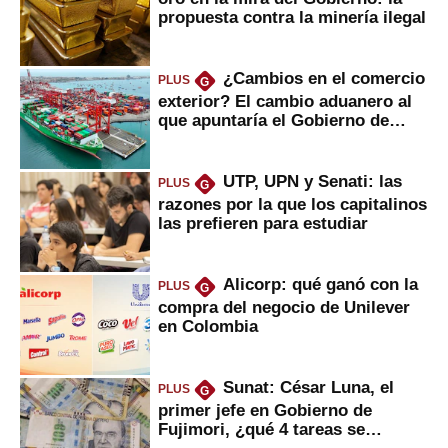
propuesta contra la minería ilegal
¿Cambios en el comercio
PLUS
G
exterior? El cambio aduanero al
que apuntaría el Gobierno de
Fujimori
UTP, UPN y Senati: las
PLUS
G
razones por la que los capitalinos
las prefieren para estudiar
Alicorp: qué ganó con la
PLUS
G
compra del negocio de Unilever
en Colombia
Sunat: César Luna, el
PLUS
G
primer jefe en Gobierno de
Fujimori, ¿qué 4 tareas se
marcan urgentes?