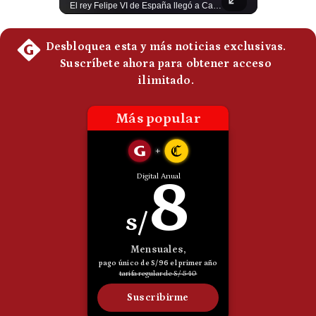
Un adolescente de 14 años mató a sus abuelos y luego atacó su colegio de secundaria en Tailandia, dejando cinco fallecidos adicionales y más de 30 heridos antes de quitarse la vida. Según las autoridades y el primer ministro Anutin Charnvirakul, el hecho habría sido motivado por estrés académico extremo. El suceso reabre el debate sobre la alta posesión de armas de fuego en el país asiático. #Tailandia #Noticias #UltimaHora #NoticiasInternacionales #Shorts 👉 Suscríbete y activa la campana para no perderte nuestro análisis diario. 🌎 Síguenos en nuestras redes sociales: 📌 Web oficial: https://gestion.pe/mundo/ 📌 LinkedIn: http://bit.ly/3HYIET0 📌 X (Twitter): http://bit.ly/4noZtX9 📌 TikTok: http://bit.ly/4evB6TO
El rey Felipe VI de España llegó a Cali para reunirse con el presidente electo de Colombia, Abelardo de la Espriella, horas antes de su histórica investidura presidencial. Un encuentro clave que refuerza las relaciones diplomáticas y bilaterales entre ambas naciones antes de la ceremonia oficial. ¿Qué opinas sobre el papel diplomático de España en la política latinoamericana? #FelipeVI #DeLaEspriella #Colombia #Espana #PoliticaInternacional #Shorts 👉 Suscríbete y activa la campana para no perderte nuestro análisis diario. 🌎 Síguenos en nuestras redes sociales: 📌 Web oficial: https://gestion.pe/mundo/ 📌 LinkedIn: http://bit.ly/3HYIET0 📌 X (Twitter): http://bit.ly/4noZtX9 📌 TikTok: http://bit.ly/4evB6TO
Politica
De
Cookies
Preguntas
Frecuentes