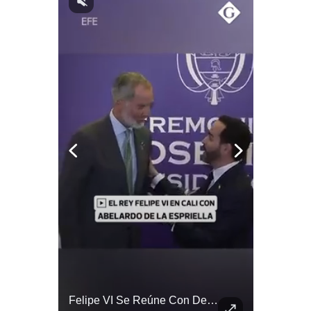
Notas Contratadas
Podcast
Gestión TV
Videos
Fotogalerías
gestion.pe
¿quiénes
Somos?
Términos
Y
Condiciones
Política
De
Tragedia En Tailandia: Joven De 14 Años Ataca A Su Familia Y Colegio | Gestión Mundo
Felipe VI Se Reúne Con De La Espriella Antes De La Investidura | Gestión Mundo
Privacidad