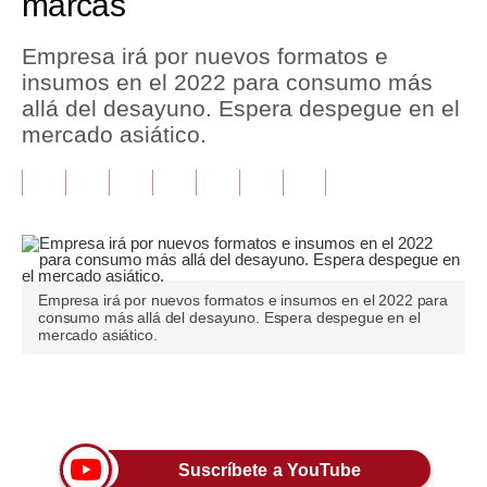
marcas
Tu Dinero
Empresa irá por nuevos formatos e
insumos en el 2022 para consumo más
Finanzas Personales
allá del desayuno. Espera despegue en el
Inmobiliarias
mercado asiático.
Plus G
Opinión
Editorial
Empresa irá por nuevos formatos e insumos en el 2022 para
Pregunta de hoy
consumo más allá del desayuno. Espera despegue en el
mercado asiático.
Blogs
Tendencias
Únete a nuestro canal
Lujo
Suscríbete a YouTube
Viajes