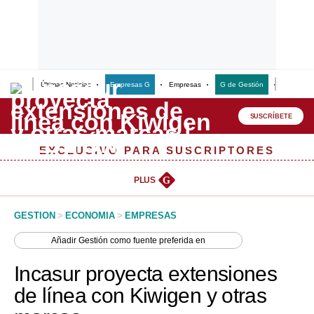
Últimas Noticias
Empresas G
Empresas
G de Gestión
Finanzas
Lo último
Peru Quiosco
SUSCRÍBETE
Portada
EXCLUSIVO PARA SUSCRIPTORES
Empresas
PLUS
G
Management & Empleo
GESTION
>
ECONOMIA
>
EMPRESAS
Economía
Añadir
Gestión
como fuente preferida en
Mercados
Incasur proyecta extensiones
Perú
de línea con Kiwigen y otras
Política