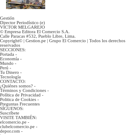
Gestión
Director Periodístico (e)
VÍCTOR MELGAREJO
© Empresa Editora El Comercio S.A.
Calle Paracas #532, Pueblo Libre, Lima.
Copyright© | Gestion.pe | Grupo El Comercio | Todos los derechos
reservados
SECCIONES:
Portada
-
Economía
-
Mundo
-
Perú
-
Tu Dinero
-
Tecnología
CONTACTO:
¿Quiénes somos?
-
Términos y Condiciones
-
Política de Privacidad
-
Politica de Cookies
-
Preguntas Frecuentes
SÍGUENOS:
Suscríbete
VISITE TAMBIÉN:
elcomercio.pe
-
clubelcomercio.pe
-
depor.com
-