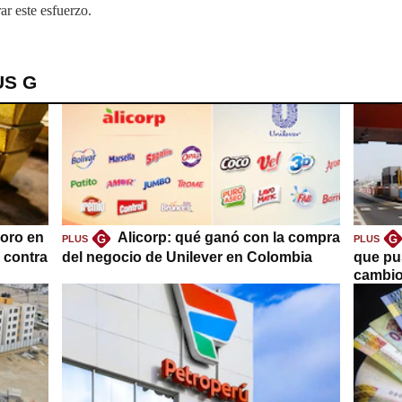
ar este esfuerzo.
US G
oro en
Alicorp: qué ganó con la compra
G
G
PLUS
PLUS
a contra
del negocio de Unilever en Colombia
que pu
cambio