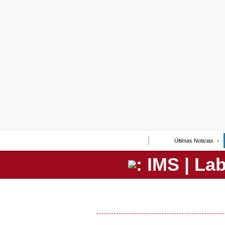
Lo último
Peru Quiosco
Portada
Empresas
Management & Empleo
Economía
Últimas Noticias
Mercados
Perú
Política
Tu Dinero