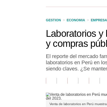
Finanzas Personales
Inmobiliarias
GESTION
>
ECONOMIA
>
EMPRESA
Plus G
Laboratorios y 
Opinión
y compras públ
Editorial
Pregunta de hoy
El reporte del mercado fa
laboratorios en Perú en lo
Blogs
siendo claves. ¿Se mantend
Tendencias
Lujo
Viajes
Moda
Venta de laboratorios en Perú muestra