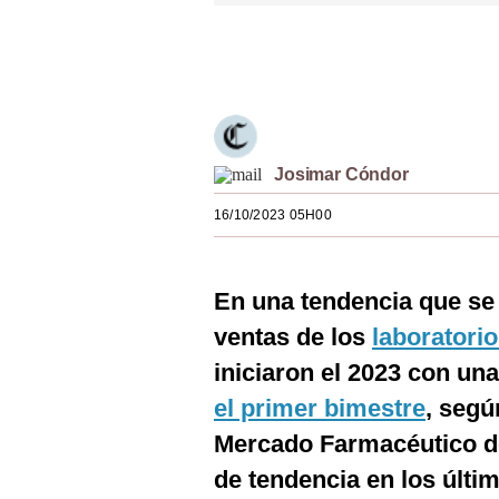
Estilos
Únete a nuestro canal
Mundo
EEUU
México
Josimar Cóndor
España
16/10/2023 05H00
Internacional
Tecnología
En una tendencia que se 
ventas de los
laboratori
Club del Suscriptor
iniciaron el 2023 con un
Mix
el primer bimestre
, seg
G de Gestión
Mercado Farmacéutico de
Notas Contratadas
de tendencia en los últ