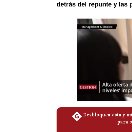
detrás del repunte y las 
Podcast
Gestión TV
Videos
Fotogalerías
gestion.pe
¿quiénes
Somos?
Términos
Y
Condiciones
Política
De
Privacidad
Politica