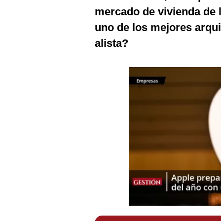
Podcast
mercado de vivienda de l
uno de los mejores arqu
Gestión TV
alista?
Videos
Fotogalerías
gestion.pe
¿quiénes
Somos?
Términos
Y
Condiciones
Política
De
Privacidad
Politica