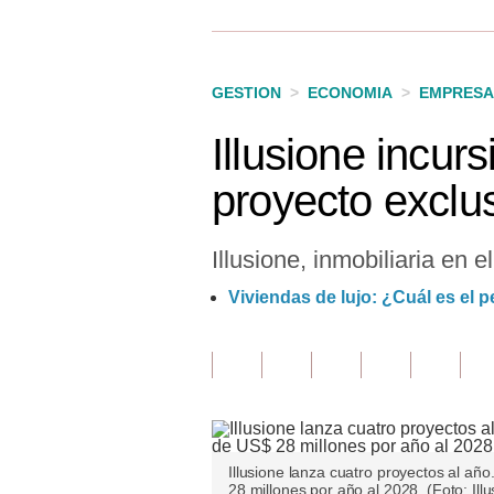
Finanzas Personales
Inmobiliarias
GESTION
>
ECONOMIA
>
EMPRESA
Plus G
Illusione incur
Opinión
proyecto exclu
Editorial
Pregunta de hoy
Illusione, inmobiliaria en 
Blogs
Viviendas de lujo: ¿Cuál es el
Tendencias
Lujo
Viajes
Moda
Illusione lanza cuatro proyectos al año.
28 millones por año al 2028. (Foto: Illu