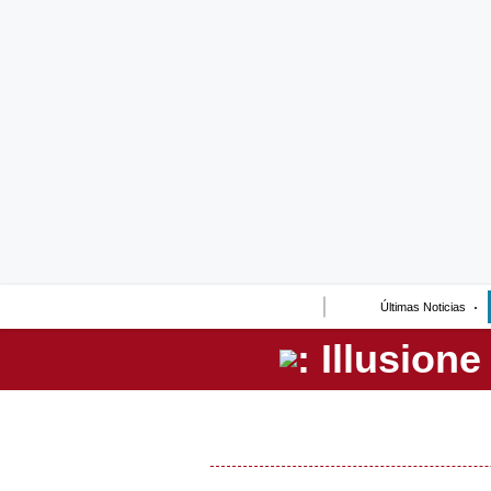
Lo último
Peru Quiosco
Portada
Empresas
Management & Empleo
Economía
Últimas Noticias
Mercados
Perú
Política
Tu Dinero