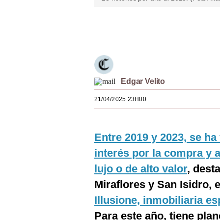
Estilos
Únete a nuestro canal
Mundo
EEUU
México
Edgar Velito
España
21/04/2025 23H00
Internacional
Tecnología
Entre 2019 y 2023, se ha
Club del Suscriptor
interés por la compra y 
lujo o de alto valor
, dest
Mix
Miraflores y San Isidro, 
G de Gestión
Illusione, inmobiliaria e
Notas Contratadas
Para este año, tiene pla