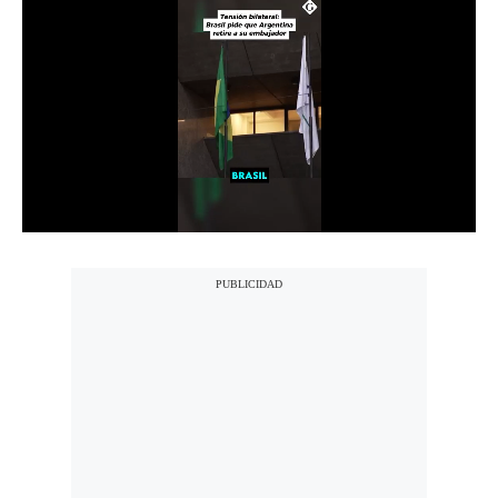
Notas Contratadas
Podcast
Gestión TV
Videos
Fotogalerías
gestion.pe
¿quiénes
Somos?
Términos
Y
Condiciones
Política
De
Privacidad