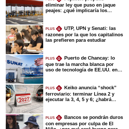
eliminar ley que puso en jaque
peajes: ¿qué implicaría los
usuarios?
UTP, UPN y Senati: las
PLUS
G
razones por la que los capitalinos
las prefieren para estudiar
Puerto de Chancay: lo
PLUS
G
que trae la marcha blanca por
uso de tecnología de EE.UU. en
mercancías
Keiko anuncia “shock”
PLUS
G
ferroviario: terminar Línea 2 y
ejecutar la 3, 4, 5 y 6; ¿habrá
avances?
Bancos se pondrán duros
PLUS
G
con empresas por culpa de El