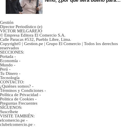
Niño, ¿por qué será bueno para
ahorristas?
Gestión
Director Periodístico (e)
VÍCTOR MELGAREJO
© Empresa Editora El Comercio S.A.
Calle Paracas #532, Pueblo Libre, Lima.
Copyright© | Gestion.pe | Grupo El Comercio | Todos los derechos
reservados
SECCIONES:
Portada
-
Economía
-
Mundo
-
Perú
-
Tu Dinero
-
Tecnología
CONTACTO:
¿Quiénes somos?
-
Términos y Condiciones
-
Política de Privacidad
-
Politica de Cookies
-
Preguntas Frecuentes
SÍGUENOS:
Suscríbete
VISITE TAMBIÉN:
elcomercio.pe
-
clubelcomercio.pe
-