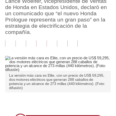
Lance Woelfer, vicepresidente de Ventas
de Honda en Estados Unidos, declaró en
Tu Dinero
un comunicado que “el nuevo Honda
Prologue representa un gran paso” en la
Finanzas Personales
estrategia de electrificación de la
Inmobiliarias
compañía.
Plus G
Opinión
Editorial
Pregunta de hoy
La versión más cara es Elite, con un precio de US$ 59,295,
dos motores eléctricos que generan 288 caballos de
Blogs
potencia y un alcance de 273 millas (440 kilómetros). (Foto:
difusión)
Tendencias
Lujo
Únete a nuestro canal
Viajes