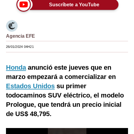
Suscríbete a YouTube
Moda
Estilos
Mundo
Agencia EFE
EEUU
26/01/2024 04H21
México
Honda
anunció este jueves que en
España
marzo empezará a comercializar en
Internacional
Estados Unidos
su primer
Tecnología
todocaminos SUV eléctrico, el modelo
Prologue, que tendrá un precio inicial
Club del Suscriptor
de US$ 48,795.
Mix
G de Gestión