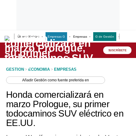
Últimas Noticias
Empresas G
Empresas
G de Gestión
Finanzas
Lo último
Peru Quiosco
SUSCRÍBETE
Portada
GESTION
>
ECONOMIA
>
EMPRESAS
Empresas
Añadir
Gestión
como fuente preferida en
Management & Empleo
Honda comercializará en
Economía
marzo Prologue, su primer
todocaminos SUV eléctrico en
Mercados
EE.UU.
Perú
Política