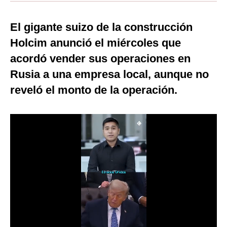
Moda
El gigante suizo de la construcción
Estilos
Holcim anunció el miércoles que
Mundo
acordó vender sus operaciones en
Rusia a una empresa local, aunque no
EEUU
reveló el monto de la operación.
México
España
Internacional
Tecnología
Club del Suscriptor
Mix
G de Gestión