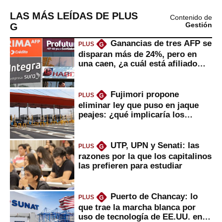
LAS MÁS LEÍDAS DE PLUS
Contenido de
G
Gestión
Ganancias de tres AFP se
PLUS
G
disparan más de 24%, pero en
una caen, ¿a cuál está afiliado
usted?
Fujimori propone
PLUS
G
eliminar ley que puso en jaque
peajes: ¿qué implicaría los
usuarios?
UTP, UPN y Senati: las
PLUS
G
razones por la que los capitalinos
las prefieren para estudiar
Puerto de Chancay: lo
PLUS
G
que trae la marcha blanca por
uso de tecnología de EE.UU. en