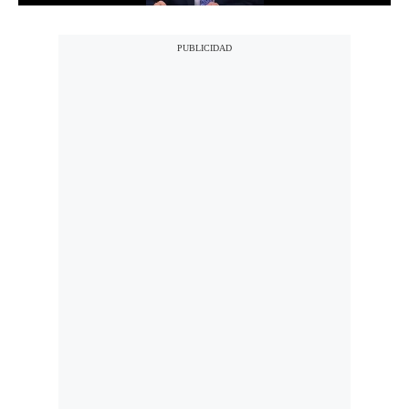
Notas Contratadas
Podcast
Gestión TV
Videos
Fotogalerías
gestion.pe
¿quiénes
Somos?
Términos
Y
Condiciones
Política
De
Privacidad