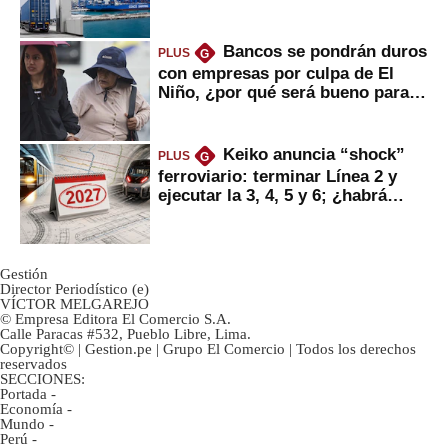
mercancías
Bancos se pondrán duros
PLUS
G
con empresas por culpa de El
Niño, ¿por qué será bueno para
ahorristas?
Keiko anuncia “shock”
PLUS
G
ferroviario: terminar Línea 2 y
ejecutar la 3, 4, 5 y 6; ¿habrá
avances?
Gestión
Director Periodístico (e)
VÍCTOR MELGAREJO
© Empresa Editora El Comercio S.A.
Calle Paracas #532, Pueblo Libre, Lima.
Copyright© | Gestion.pe | Grupo El Comercio | Todos los derechos
reservados
SECCIONES:
Portada
-
Economía
-
Mundo
-
Perú
-