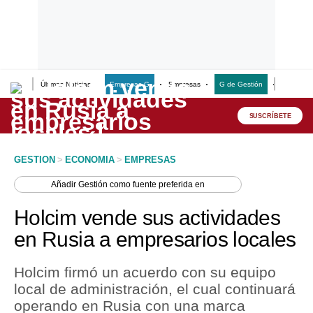
Últimas Noticias
Empresas G
Empresas
G de Gestión
Finanzas
Lo último
Peru Quiosco
SUSCRÍBETE
Portada
GESTION
>
ECONOMIA
>
EMPRESAS
Empresas
Añadir
Gestión
como fuente preferida en
Management & Empleo
Holcim vende sus actividades
Economía
en Rusia a empresarios locales
Mercados
Holcim firmó un acuerdo con su equipo
Perú
local de administración, el cual continuará
operando en Rusia con una marca
Política