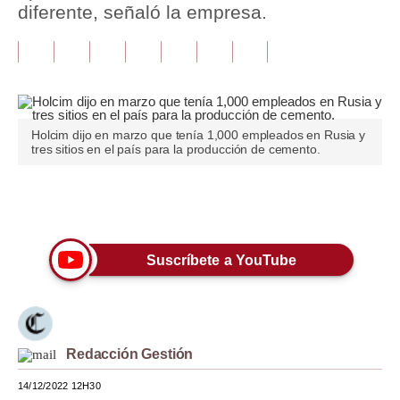
diferente, señaló la empresa.
Tu Dinero
Finanzas Personales
Inmobiliarias
Holcim dijo en marzo que tenía 1,000 empleados en Rusia y
Plus G
tres sitios en el país para la producción de cemento.
Opinión
Únete a nuestro canal
Editorial
Pregunta de hoy
Suscríbete a YouTube
Blogs
Tendencias
Redacción Gestión
Lujo
14/12/2022 12H30
Viajes