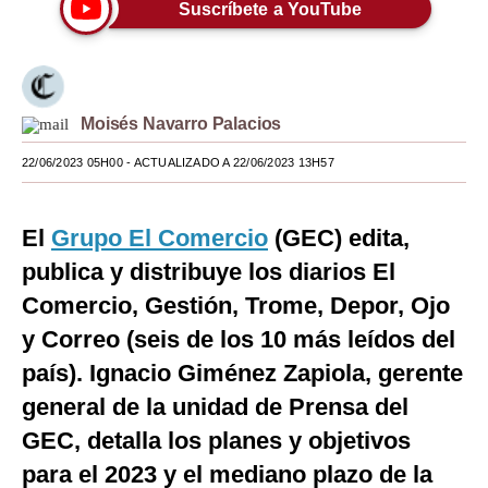
Suscríbete a YouTube
Moda
Estilos
Mundo
Moisés Navarro Palacios
EEUU
22/06/2023 05H00
- ACTUALIZADO A 22/06/2023 13H57
México
El
Grupo El Comercio
(GEC) edita,
España
publica y distribuye los diarios El
Internacional
Comercio, Gestión, Trome, Depor, Ojo
y Correo (seis de los 10 más leídos del
Tecnología
país). Ignacio Giménez Zapiola, gerente
Club del Suscriptor
general de la unidad de Prensa del
Mix
GEC, detalla los planes y objetivos
G de Gestión
para el 2023 y el mediano plazo de la