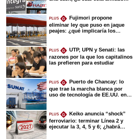
usted?
Fujimori propone
PLUS
G
eliminar ley que puso en jaque
peajes: ¿qué implicaría los
usuarios?
UTP, UPN y Senati: las
PLUS
G
razones por la que los capitalinos
las prefieren para estudiar
Puerto de Chancay: lo
PLUS
G
que trae la marcha blanca por
uso de tecnología de EE.UU. en
mercancías
Keiko anuncia “shock”
PLUS
G
ferroviario: terminar Línea 2 y
ejecutar la 3, 4, 5 y 6; ¿habrá
avances?