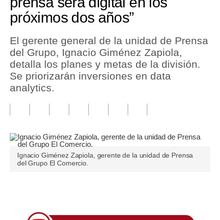
prensa será digital en los
próximos dos años”
Tu Dinero
Finanzas Personales
El gerente general de la unidad de Prensa
del Grupo, Ignacio Giménez Zapiola,
Inmobiliarias
detalla los planes y metas de la división.
Se priorizarán inversiones en data
Plus G
analytics.
Opinión
Editorial
Pregunta de hoy
Ignacio Giménez Zapiola, gerente de la unidad de Prensa
Blogs
del Grupo El Comercio.
Tendencias
Únete a nuestro canal
Lujo
Viajes