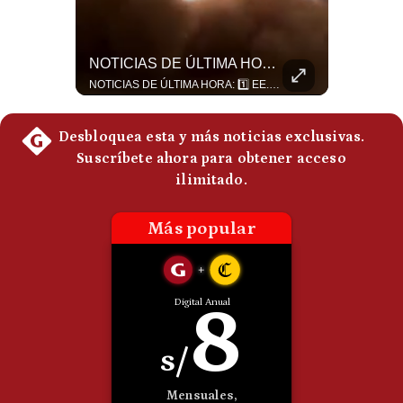
Politica
De
Cookies
¿El FIN De Infantino En La FIFA? El Grave Pronóstico Sobre Su Renuncia | #EnClaveEconómica
NOTICIAS DE ÚLTIMA HORA: EE.UU. Se Queda Sin Misiles En Medio Oriente
Preguntas
Luis Carrillo Pinto, presidente de APEMD pronostica meses muy difíciles para Infantino y sostiene que una mayor presión de la UEFA, junto con nuevas investigaciones periodísticas, podría llevarlo a dimitir. También menciona renuncias internas y acusaciones de que el proyecto fue impulsado por una sola persona. #GianniInfantino #FIFA #UEFA #LuisCarrilloPinto #APEMD #Futbol #NoticiasDeportivas #Mundial #Shorts 👉 Suscríbete y activa la campana para no perderte nuestro análisis diario. 🌎 Síguenos en nuestras redes sociales: 📌 Web oficial: https://gestion.pe/mundo/ 📌 LinkedIn: http://bit.ly/3HYIET0 📌 X (Twitter): http://bit.ly/4noZtX9 📌 TikTok: http://bit.ly/4evB6TO
NOTICIAS DE ÚLTIMA HORA: 1️⃣ EE.UU.: Habría gastado casi el 80% de sus misiles más avanzados (THAAD), un factor clave en las decisiones de Donald Trump frente a Irán. 2️⃣ Argentina y Brasil: Tensión diplomática escala; Brasil solicita el regreso del embajador argentino tras fuertes declaraciones de Javier Milei. 3️⃣ México: Asesinan al influencer César Gastélum a balazos durante una transmisión en vivo en Culiacán, Sinaloa. 4️⃣ Alemania: Ataque con dron explosivo obliga a suspender el aeropuerto de Leipzig, punto logístico clave de la OTAN para enviar material a Ucrania. ¿Qué noticia te parece la más impactante del día? ¡Te leo en los comentarios! 👇 #EEUU #JavierMilei #CesarGastelum #Alemania #Noticias #UltimaHora #NoticiasDelDia 🚀 ¿Quieres entender el mundo sin ruido? Únete a nuestra comunidad y forma parte del cambio. #GestiónNewsroomLive #NoticiasGlobales #AnálisisGeopolítico #EconomíaMundial #IA #Geopolítica #LatinosEnUSA #NoticiasEnEspañol 👉 Suscríbete y activa la campana para no perderte nuestro análisis diario. 🌎 Síguenos en nuestras redes sociales: 📌 Web oficial: https://gestion.pe/mundo/ 📌 LinkedIn: http://bit.ly/3HYIET0 📌 X (Twitter): http://bit.ly/4noZtX9 📌 TikTok: http://bit.ly/4evB6TO
Frecuentes