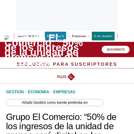
Últimas Noticias
Empresas G
Empresas
G de Gestión
Finanzas
Lo último
Peru Quiosco
SUSCRÍBETE
Portada
EXCLUSIVO PARA SUSCRIPTORES
Empresas
PLUS
G
Management & Empleo
GESTION
>
ECONOMIA
>
EMPRESAS
Economía
Añadir
Gestión
como fuente preferida en
Mercados
Grupo El Comercio: “50% de
Perú
los ingresos de la unidad de
Política