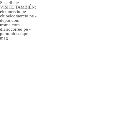
Suscríbete
VISITE TAMBIÉN:
elcomercio.pe
-
clubelcomercio.pe
-
depor.com
-
trome.com
-
diariocorreo.pe
-
peruquiosco.pe
-
mag