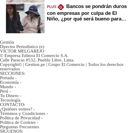
Bancos se pondrán duros
PLUS
G
con empresas por culpa de El
Niño, ¿por qué será bueno para
ahorristas?
Gestión
Director Periodístico (e)
VÍCTOR MELGAREJO
© Empresa Editora El Comercio S.A.
Calle Paracas #532, Pueblo Libre, Lima.
Copyright© | Gestion.pe | Grupo El Comercio | Todos los derechos
reservados
SECCIONES:
Portada
-
Economía
-
Mundo
-
Perú
-
Tu Dinero
-
Tecnología
CONTACTO:
¿Quiénes somos?
-
Términos y Condiciones
-
Política de Privacidad
-
Politica de Cookies
-
Preguntas Frecuentes
SÍGUENOS: