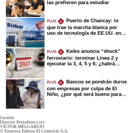
las prefieren para estudiar
Puerto de Chancay: lo
PLUS
G
que trae la marcha blanca por
uso de tecnología de EE.UU. en
mercancías
Keiko anuncia “shock”
PLUS
G
ferroviario: terminar Línea 2 y
ejecutar la 3, 4, 5 y 6; ¿habrá
avances?
Bancos se pondrán duros
PLUS
G
con empresas por culpa de El
Niño, ¿por qué será bueno para
ahorristas?
Gestión
Director Periodístico (e)
VÍCTOR MELGAREJO
© Empresa Editora El Comercio S.A.