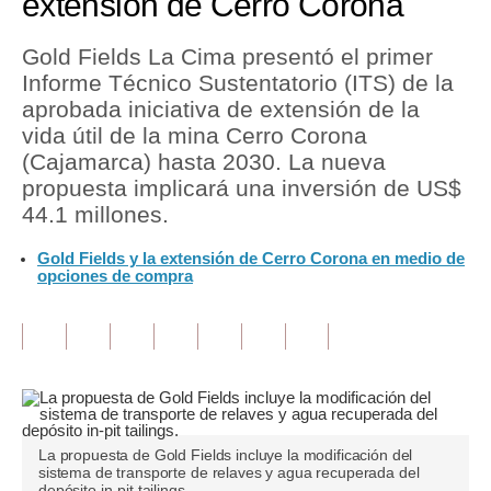
extensión de Cerro Corona
Tu Dinero
Gold Fields La Cima presentó el primer
Informe Técnico Sustentatorio (ITS) de la
Finanzas Personales
aprobada iniciativa de extensión de la
Inmobiliarias
vida útil de la mina Cerro Corona
(Cajamarca) hasta 2030. La nueva
Plus G
propuesta implicará una inversión de US$
44.1 millones.
Opinión
Gold Fields y la extensión de Cerro Corona en medio de
Editorial
opciones de compra
Pregunta de hoy
Blogs
Tendencias
Lujo
La propuesta de Gold Fields incluye la modificación del
sistema de transporte de relaves y agua recuperada del
Viajes
depósito in-pit tailings.