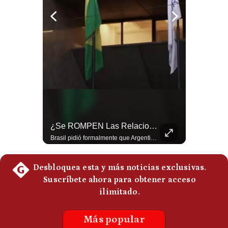
Politica
De
Cookies
Preguntas
Frecuentes
¿Por Qué Irán Ya NO Le Teme A Donald Trump? | #radar24
¿Se ROMPEN Las Relaciones Entre Brasil Y Argentina? | Gestión Mundo
Según el entrevistado, las repetidas amenazas de Donald Trump y sus posteriores retrocesos habrían reducido su credibilidad ante Irán. Los nuevos sectores radicales iraníes interpretarían esta conducta como una señal de debilidad y considerarían que resistir durante meses frente a Estados Unidos ya representa una victoria. #DonaldTrump #Irán #EstadosUnidos #Geopolitica #NoticiasInternacionales #Shorts #MedioOriente 👉 Suscríbete y activa la campana para no perderte nuestro análisis diario. 🌎 Síguenos en nuestras redes sociales: 📌 Web oficial: https://gestion.pe/mundo/ 📌 LinkedIn: http://bit.ly/3HYIET0 📌 X (Twitter): http://bit.ly/4noZtX9 📌 TikTok: http://bit.ly/4evB6TO
Brasil pidió formalmente que Argentina retire a su embajador tras los cruces verbales entre Javier Milei y Lula da Silva. La crisis bilateral alcanza su punto más crítico en años. #PoliticaLatinoamericana #CrisisDiplomatica #MileiVsLula #BuenosAires #NoticiasDeHoy #Shorts 👉 Suscríbete y activa la campana para no perderte nuestro análisis diario. 🌎 Síguenos en nuestras redes sociales: 📌 Web oficial: https://gestion.pe/mundo/ 📌 LinkedIn: http://bit.ly/3HYIET0 📌 X (Twitter): http://bit.ly/4noZtX9 📌 TikTok: http://bit.ly/4evB6TO