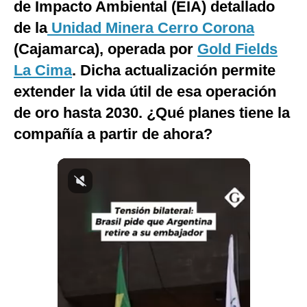
de Impacto Ambiental (EIA) detallado
Notas Contratadas
de la
Unidad Minera Cerro Corona
Podcast
(Cajamarca), operada por
Gold Fields
La Cima
. Dicha actualización permite
Gestión TV
extender la vida útil de esa operación
Videos
de oro hasta 2030. ¿Qué planes tiene la
Fotogalerías
compañía a partir de ahora?
gestion.pe
¿quiénes
Somos?
Términos
Y
Condiciones
Política
De
Privacidad