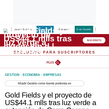
Últimas Noticias
Empresas G
Empresas
G de Gestión
Finanzas
Lo último
Peru Quiosco
SUSCRÍBETE
Portada
EXCLUSIVO PARA SUSCRIPTORES
Empresas
PLUS
G
Management & Empleo
GESTION
>
ECONOMIA
>
EMPRESAS
Economía
Añadir
Gestión
como fuente preferida en
Mercados
Gold Fields y el proyecto de
Perú
US$44.1 mlls tras luz verde a
Política