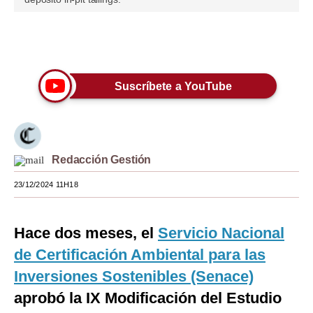
Moda
Únete a nuestro canal
Estilos
Mundo
Suscríbete a YouTube
EEUU
México
Redacción Gestión
España
23/12/2024 11H18
Internacional
Tecnología
Hace dos meses, el
Servicio Nacional
Club del Suscriptor
de Certificación Ambiental para las
Mix
Inversiones Sostenibles (Senace)
aprobó la IX Modificación del Estudio
G de Gestión