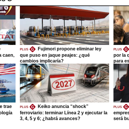
e
Fujimori propone eliminar ley
G
G
PLUS
PLUS
a caen,
que puso en jaque peajes: ¿qué
por la 
cambios implicaría?
para es
e trae
Keiko anuncia “shock”
G
G
PLUS
PLUS
ología
ferroviario: terminar Línea 2 y ejecutar la
empres
3, 4, 5 y 6; ¿habrá avances?
será b