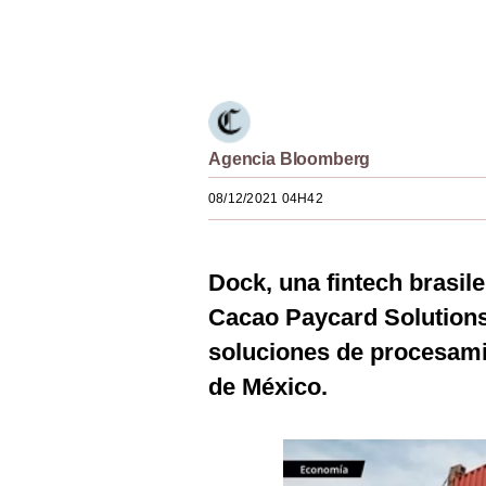
Estilos
Únete a nuestro canal
Mundo
EEUU
México
Agencia Bloomberg
España
08/12/2021 04H42
Internacional
Dock, una fintech brasile
Tecnología
Cacao Paycard Solution
Club del Suscriptor
soluciones de procesami
Mix
de México.
G de Gestión
Notas Contratadas