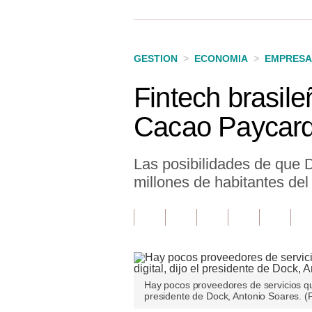
Finanzas Personales
Inmobiliarias
GESTION
>
ECONOMIA
>
EMPRESA
Plus G
Fintech brasil
Opinión
Cacao Paycar
Editorial
Pregunta de hoy
Las posibilidades de que
millones de habitantes del
Blogs
Tendencias
Lujo
Viajes
Hay pocos proveedores de servicios que
presidente de Dock, Antonio Soares. (
Moda