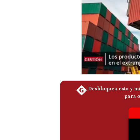
Podcast
Gestión TV
Videos
Fotogalerías
gestion.pe
¿quiénes
Somos?
Términos
Y
Condiciones
Política
De
Privacidad
Politica