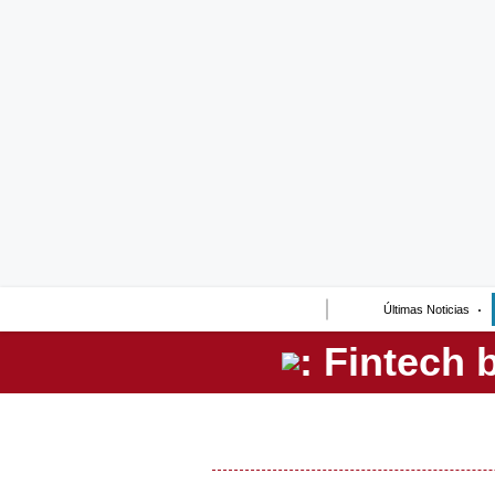
Lo último
Peru Quiosco
Portada
Empresas
Management & Empleo
Economía
Últimas Noticias
Mercados
Perú
Política
Tu Dinero