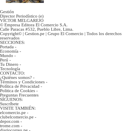
Gestión
Director Periodístico (e)
VÍCTOR MELGAREJO
© Empresa Editora El Comercio S.A.
Calle Paracas #532, Pueblo Libre, Lima.
Copyright© | Gestion.pe | Grupo El Comercio | Todos los derechos
reservados
SECCIONES:
Portada
-
Economía
-
Mundo
-
Perú
-
Tu Dinero
-
Tecnología
CONTACTO:
¿Quiénes somos?
-
Términos y Condiciones
-
Política de Privacidad
-
Politica de Cookies
-
Preguntas Frecuentes
SÍGUENOS:
Suscríbete
VISITE TAMBIÉN:
elcomercio.pe
-
clubelcomercio.pe
-
depor.com
-
trome.com
-
diariocorreo.pe
-