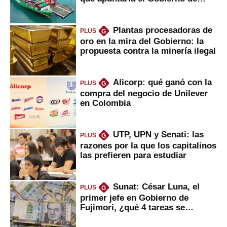
Fujimori
Plantas procesadoras de
PLUS
G
oro en la mira del Gobierno: la
propuesta contra la minería ilegal
Alicorp: qué ganó con la
PLUS
G
compra del negocio de Unilever
en Colombia
UTP, UPN y Senati: las
PLUS
G
razones por la que los capitalinos
las prefieren para estudiar
Sunat: César Luna, el
PLUS
G
primer jefe en Gobierno de
Fujimori, ¿qué 4 tareas se
marcan urgentes?