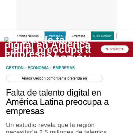
Últimas Noticias
Empresas G
Empresas
G de Gestión
Finanzas
Lo último
Peru Quiosco
SUSCRÍBETE
Portada
GESTION
>
ECONOMIA
>
EMPRESAS
Empresas
Añadir
Gestión
como fuente preferida en
Management & Empleo
Falta de talento digital en
Economía
América Latina preocupa a
empresas
Mercados
Perú
Un estudio revela que la región
necesitaría 2.5 millones de talentos
Política