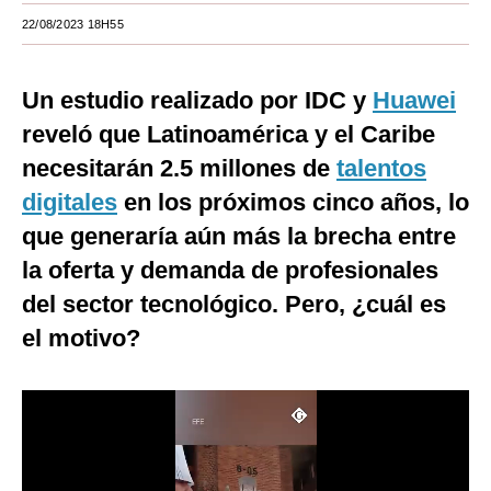
22/08/2023 18H55
Moda
Estilos
Un estudio realizado por IDC y
Huawei
Mundo
reveló que Latinoamérica y el Caribe
necesitarán 2.5 millones de
EEUU
talentos
digitales
en los próximos cinco años, lo
México
que generaría aún más la brecha entre
España
la oferta y demanda de profesionales
Internacional
del sector tecnológico. Pero, ¿cuál es
el motivo?
Tecnología
Club del Suscriptor
Mix
G de Gestión