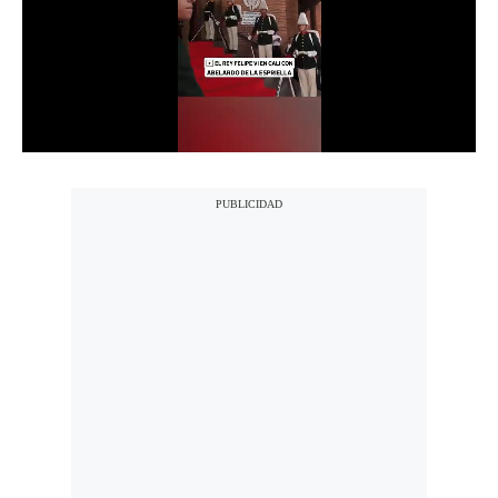
Notas Contratadas
Podcast
Gestión TV
Videos
Fotogalerías
gestion.pe
¿quiénes
Somos?
Términos
Y
Condiciones
Política
De
Privacidad