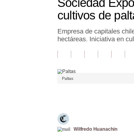
Sociedad Expor
Finanzas Personales
cultivos de pal
Inmobiliarias
Empresa de capitales chil
Plus G
hectáreas. Iniciativa en cu
Opinión
Editorial
Pregunta de hoy
Paltas
Blogs
Tendencias
Únete a nuestro canal
Lujo
Viajes
Moda
Wilfredo Huanachin