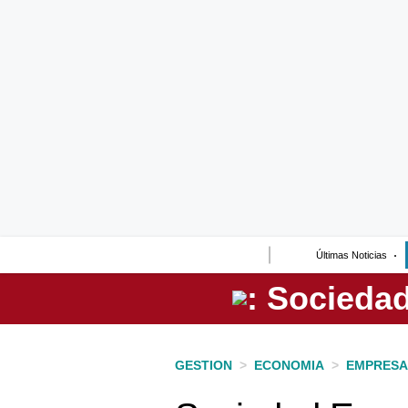
Lo último
Peru Quiosco
Portada
Empresas
Management & Empleo
Economía
Últimas Noticias
Mercados
Perú
Política
GESTION
>
ECONOMIA
>
EMPRESA
Tu Dinero