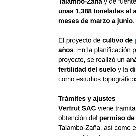
Talambo-Zaña
y de fuent
De
Cookies
unas 1,388 toneladas al 
Preguntas
meses de marzo a junio
.
Frecuentes
El proyecto de
cultivo de
años
. En la planificación 
proyecto, se realizó un
aná
fertilidad del suelo
y la
d
como estudios topográficos
Trámites y ajustes
Verfrut SAC
viene tramita
obtención del
permiso de 
Talambo-Zaña, así como el