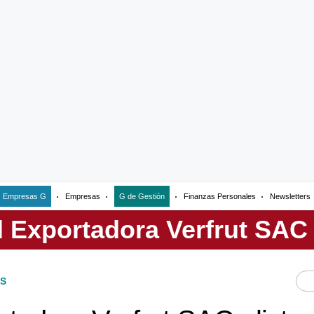
Empresas G
Empresas
G de Gestión
Finanzas Personales
Newsletters
S