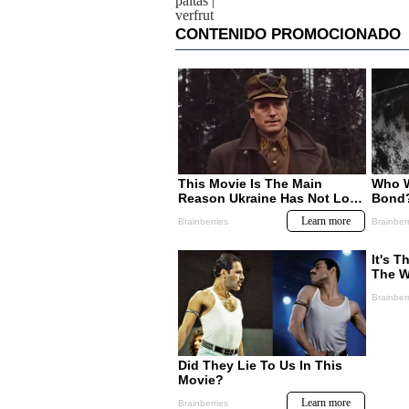
paltas
|
verfrut