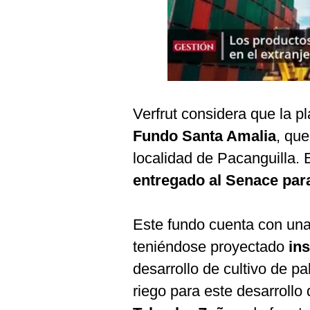
Podcast
Gestión TV
Videos
Fotogalerías
Verfrut considera que la pl
Fundo Santa Amalia
, que
gestion.pe
localidad de Pacanguilla. 
¿quiénes
entregado al Senace par
Somos?
Términos
Este fundo cuenta con una
Y
Condiciones
teniéndose proyectado
in
Política
desarrollo de cultivo de p
De
Privacidad
riego para este desarrollo
Politica