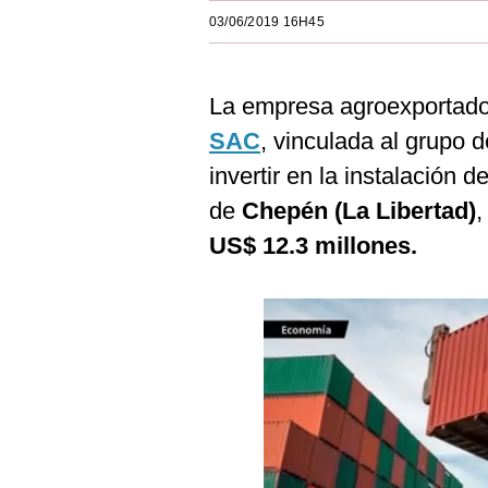
Estilos
03/06/2019 16H45
Mundo
La empresa agroexportad
EEUU
SAC
, vinculada al grupo 
México
invertir en la instalación d
España
de
Chepén (La Libertad)
,
Internacional
US$ 12.3 millones.
Tecnología
Club del Suscriptor
Mix
G de Gestión
Notas Contratadas