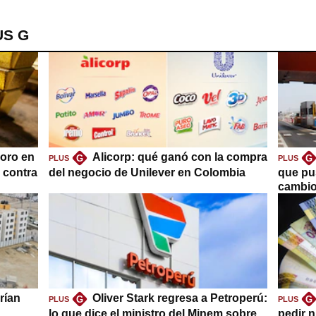
US G
oro en
Alicorp: qué ganó con la compra
G
G
PLUS
PLUS
a contra
del negocio de Unilever en Colombia
que pu
cambio
rían
Oliver Stark regresa a Petroperú:
G
G
PLUS
PLUS
lo que dice el ministro del Minem sobre
pedir n