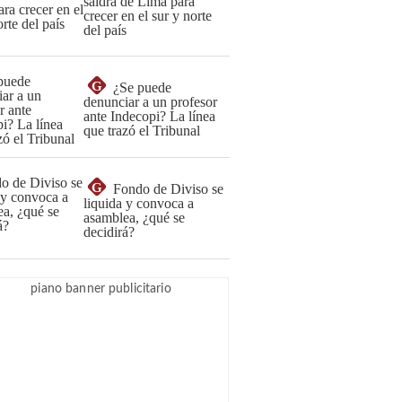
saldrá de Lima para
crecer en el sur y norte
del país
G
¿Se puede
denunciar a un profesor
ante Indecopi? La línea
que trazó el Tribunal
G
Fondo de Diviso se
liquida y convoca a
asamblea, ¿qué se
decidirá?