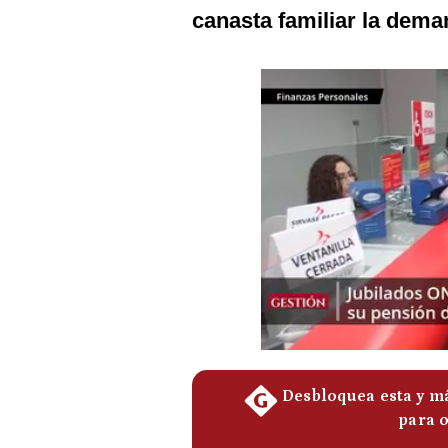
Podcast
canasta familiar la deman
Gestión TV
Videos
Fotogalerías
gestion.pe
¿quiénes
Somos?
Términos
Y
Condiciones
Política
De
Privacidad
Politica