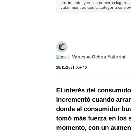
crecimiento, y en los primeros lugares
Estilos
valor mientras que la categoría se ele
Mundo
Únete a nuestro canal
EEUU
México
España
Vanessa Ochoa Fattorini
Internacional
29/11/2021 05H46
Tecnología
Club del Suscriptor
El interés del consumido
incrementó cuando arran
Mix
donde el consumidor bu
G de Gestión
tomó más fuerza en los s
Notas Contratadas
momento, con un aumento