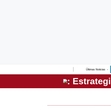
Lo último
Peru Quiosco
Portada
Empresas
Management & Empleo
Economía
Últimas Noticias
Mercados
Perú
Política
Tu Dinero