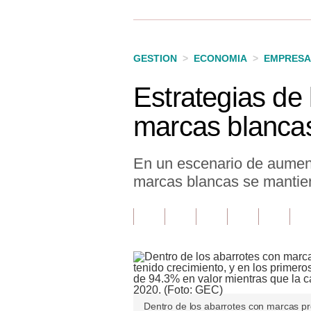
Finanzas Personales
Inmobiliarias
GESTION
>
ECONOMIA
>
EMPRESA
Plus G
Estrategias de
Opinión
marcas blanca
Editorial
Pregunta de hoy
En un escenario de aument
marcas blancas se mantien
Blogs
Tendencias
Lujo
Viajes
Moda
Dentro de los abarrotes con marcas pro